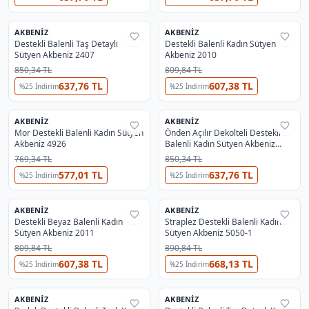
AKBENIZ
AKBENIZ
%
29
%
29
Destekli Balenli Taş Detaylı
Destekli Balenli Kadın Sütyen
Sütyen Akbeniz 2407
Akbeniz 2010
850,34 TL
809,84 TL
637,76 TL
607,38 TL
%
25
İndirim
%
25
İndirim
AKBENIZ
AKBENIZ
%
29
%
29
Mor Destekli Balenli Kadın Sütyen
Önden Açılır Dekolteli Destekli
Akbeniz 4926
Balenli Kadın Sütyen Akbeniz
2406 Yeşil
769,34 TL
850,34 TL
577,01 TL
637,76 TL
%
25
İndirim
%
25
İndirim
AKBENIZ
AKBENIZ
%
29
%
29
Destekli Beyaz Balenli Kadın
Straplez Destekli Balenli Kadın
Sütyen Akbeniz 2011
Sütyen Akbeniz 5050-1
809,84 TL
890,84 TL
607,38 TL
668,13 TL
%
25
İndirim
%
25
İndirim
AKBENIZ
AKBENIZ
%
29
%
29