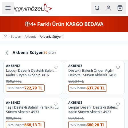
Ana içeriğe geç
İç Giyim
4+
Farklı Ürün
KARGO BEDAVA
Kategorileri
Sütyen
Akbeniz
Akbeniz Sütyen
Ana Sayfa
Kadın
Akbeniz Sütyen
36
ürün
Erkek
Ürün Listesi
AKBENIZ
Çocuk
AKBENIZ
%
19
%
29
Leopar Desenli Destekli Balenli
Destekli Balenli Önden Açılır
🔥
Fırsat
Kadın Sütyen Akbeniz 3016
Dekolteli Sütyen Akbeniz 2406
Fantazi
850,34 TL
850,34 TL
722,79 TL
637,76 TL
%
15
İndirim
%
25
İndirim
Büyük
Beden
AKBENIZ
AKBENIZ
%
29
%
29
Taşlı Destekli Balenli Parlak Kadın
Leopar Desenli Destekli Balenli
Sütyen Akbeniz 4933
Kadın Sütyen Akbeniz 4923
Markalar
890,84 TL
907,04 TL
668,13 TL
680,28 TL
%
25
İndirim
%
25
İndirim
Plaj & Mayo