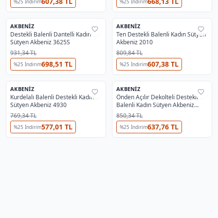
607,38 TL
668,13 TL
%
25
İndirim
%
25
İndirim
AKBENIZ
AKBENIZ
%
29
%
29
Destekli Balenli Dantelli Kadın
Ten Destekli Balenli Kadın Sütyen
Sütyen Akbeniz 3625S
Akbeniz 2010
931,34 TL
809,84 TL
698,51 TL
607,38 TL
%
25
İndirim
%
25
İndirim
AKBENIZ
AKBENIZ
%
29
%
29
Kurdelalı Balenli Destekli Kadın
Önden Açılır Dekolteli Destekli
Sütyen Akbeniz 4930
Balenli Kadın Sütyen Akbeniz
2406 Lila
769,34 TL
850,34 TL
577,01 TL
637,76 TL
%
25
İndirim
%
25
İndirim