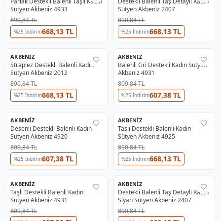
Parlak Destekli Balenli Taşlı Kadın
Destekli Balenli Taş Detaylı Kadın
Sütyen Akbeniz 4933
Sütyen Akbeniz 2407
890,84 TL
890,84 TL
668,13 TL
668,13 TL
%
25
İndirim
%
25
İndirim
AKBENIZ
AKBENIZ
%
29
%
29
Straplez Destekli Balenli Kadın
Balenli Gri Destekli Kadın Sütyen
Sütyen Akbeniz 2012
Akbeniz 4931
890,84 TL
809,84 TL
668,13 TL
607,38 TL
%
25
İndirim
%
25
İndirim
AKBENIZ
AKBENIZ
%
29
%
29
Desenli Destekli Balenli Kadın
Taşlı Destekli Balenli Kadın
Sütyen Akbeniz 4920
Sütyen Akbeniz 4925
809,84 TL
890,84 TL
607,38 TL
668,13 TL
%
25
İndirim
%
25
İndirim
AKBENIZ
AKBENIZ
%
29
%
29
Taşlı Destekli Balenli Kadın
Destekli Balenli Taş Detaylı Kadın
Sütyen Akbeniz 4931
Siyah Sütyen Akbeniz 2407
809,84 TL
890,84 TL