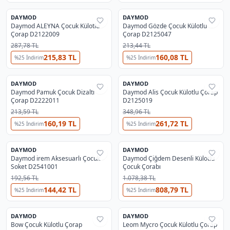
3
DAYMOD
DAYMOD
%
37
%
37
Daymod ALEYNA Çocuk Külotlu
Daymod Gözde Çocuk Külotlu
Çorap D2122009
Çorap D2125047
287,78 TL
213,44 TL
215,83 TL
160,08 TL
%
25
İndirim
%
25
İndirim
2
DAYMOD
DAYMOD
%
37
%
25
Daymod Pamuk Çocuk Dizaltı
Daymod Alis Çocuk Külotlu Çorap
Çorap D2222011
D2125019
213,59 TL
348,96 TL
160,19 TL
261,72 TL
%
25
İndirim
%
25
İndirim
DAYMOD
DAYMOD
%
25
%
30
Daymod irem Aksesuarlı Çocuk
Daymod Çiğdem Desenli Külotlu
Soket D2541001
Çocuk Çorabı
192,56 TL
1.078,38 TL
144,42 TL
808,79 TL
%
25
İndirim
%
25
İndirim
DAYMOD
DAYMOD
%
37
%
37
Bow Çocuk Külotlu Çorap
Leom Mycro Çocuk Külotlu Çorap