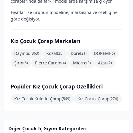
çoraplarında da farklı modellerde karşımıza çıkıyor.
Fiyatlar ise ürünün modeline, markasına ve özelliğine
göre değişiyor.
Kız Çocuk Çorap
Markaları
Daymod
Kozal
Dore
DOREMI
(
363
)
(
25
)
(
21
)
(
6
)
Şirin
Pierre Cardin
Miorre
Aksu
(
6
)
(
4
)
(
3
)
(
2
)
Popüler
Kız Çocuk Çorap
Özellikleri
Kız Çocuk Külotlu Çorap
Kız Çocuk Çorap
(
549
)
(
274
)
Diğer Çocuk İç Giyim Kategorileri