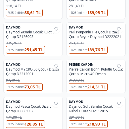
118,14 TL
281,40 TL
88,61 TL
189,95 TL
%
25
İndirim
%
25
İndirim
Kız Çocuk Çorap
3
En Çok Satan
#
5
Kız Çocuk Çorap
DAYMOD
DAYMOD
%
37
%
25
Daymod Yasmin Çocuk Külotlu
Peri Ponponlu File Çocuk Dizaltı
Çorap D2126003
Çorap Beyaz Daymod D2222021
335,26 TL
253,01 TL
251,45 TL
189,76 TL
%
25
İndirim
%
25
İndirim
3
OUTLET
DAYMOD
PIERRE CARDIN
%
37
%
39
Daymod MYCRO 50 Çocuk Dizaltı
Pierre Cardin Bonni Külotlu Çocuk
Çorap D2212001
Çorabı Micro 40 Desenli
97,40 TL
317,49 TL
73,05 TL
214,31 TL
%
25
İndirim
%
25
İndirim
2
6
DAYMOD
DAYMOD
%
25
%
37
Daymod Pesca Çocuk Dizaltı
Daymod Soft Bambu Çocuk
Çorap D2223002
Külotlu Çorap D2112015
171,80 TL
291,90 TL
128,85 TL
218,93 TL
%
25
İndirim
%
25
İndirim