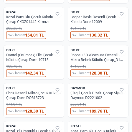
2
KOZAL
DORE
%
38
%
33
Kozal Pamuklu Çocuk Külotlu
Leopar Baskı Desenli Çocuk
Çorap CKOZ01442 Kırmızı
Külotlu Dore 12009
205,35 TL
181,76 TL
154,01 TL
136,32 TL
%
25
İndirim
%
25
İndirim
12
2
DORE
DORE
%
32
%
33
Dantel (Örümcek) File Çocuk
Poposu 3D Aksesuar Desenli
Külotlu Çorap Dore 10715
Mikro Bebek Külotlu Çorap_D1
Dore 13594
189,78 TL
171,07 TL
142,34 TL
128,30 TL
%
25
İndirim
%
25
İndirim
5
DORE
DAYMOD
%
33
%
25
Ebru Desenli Mikro Çocuk Külotlu
Çizgili Çocuk Dizaltı Çorap Siyah
Çorap Dore DOR13723
Daymod D2221002
171,07 TL
253,01 TL
128,30 TL
189,76 TL
%
25
İndirim
%
25
İndirim
KOZAL
KOZAL
%
38
%
38
Kozal 3'lü Pamuklu Çocuk Külotlu
Kozal Pamuklu Çocuk Külotlu