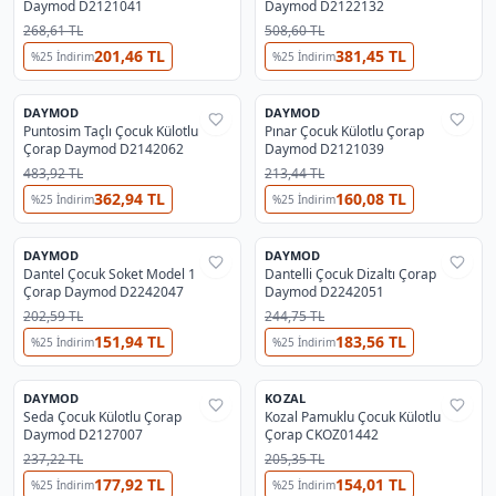
Daymod D2121041
Daymod D2122132
268,61 TL
508,60 TL
201,46 TL
381,45 TL
%
25
İndirim
%
25
İndirim
2
4
DAYMOD
DAYMOD
%
37
%
37
Puntosim Taçlı Çocuk Külotlu
Pınar Çocuk Külotlu Çorap
Çorap Daymod D2142062
Daymod D2121039
483,92 TL
213,44 TL
362,94 TL
160,08 TL
%
25
İndirim
%
25
İndirim
DAYMOD
DAYMOD
%
37
%
37
Dantel Çocuk Soket Model 1
Dantelli Çocuk Dizaltı Çorap
Çorap Daymod D2242047
Daymod D2242051
202,59 TL
244,75 TL
151,94 TL
183,56 TL
%
25
İndirim
%
25
İndirim
3
DAYMOD
KOZAL
%
37
%
38
Seda Çocuk Külotlu Çorap
Kozal Pamuklu Çocuk Külotlu
Daymod D2127007
Çorap CKOZ01442
237,22 TL
205,35 TL
177,92 TL
154,01 TL
%
25
İndirim
%
25
İndirim