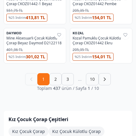
Çorap CKOZ01442-1 Beyaz
Çorap CKOZ01442 Pembe
551,75 TL
205,35 TL
413,81 TL
154,01 TL
%
25
İndirim
%
25
İndirim
DAYMOD
KOZAL
%
25
%
38
Mine Aksesuarlı Çocuk Külotlu
Kozal Pamuklu Çocuk Külotlu
Çorap Beyaz Daymod D2122118
Çorap CKOZ01442 Ekru
401,36 TL
205,35 TL
301,02 TL
154,01 TL
%
25
İndirim
%
25
İndirim
1
2
3
...
10
Toplam
437
ürün
/ Sayfa
1
/
10
Kız Çocuk Çorap
Çeşitleri
Kız Çocuk Çorap
Kız Çocuk Külotlu Çorap