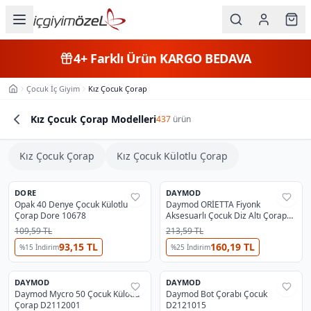
Ana içeriğe geç
İç Giyim
4+
Farklı Ürün
KARGO BEDAVA
Kategorileri
Çocuk İç Giyim
Kız Çocuk Çorap
Ana Sayfa
Kadın
Kız Çocuk Çorap Modelleri
437
ürün
Erkek
Kız Çocuk Çorap
Kız Çocuk Külotlu Çorap
11
5
Çocuk
Kız Çocuk Külotlu Çorap
Kız Çocuk Çorap
En Çok Satan
#
1
En Çok İncelenen
#
1
Kız Çocuk Külotlu Çorap
Kız Çocuk Çorap
Ürün Listesi
Fantazi
DORE
DAYMOD
%
24
%
37
Opak 40 Denye Çocuk Külotlu
Daymod ORİETTA Fiyonk
🔥
Fırsat
Çorap Dore 10678
Aksesuarlı Çocuk Diz Altı Çorap
Büyük
D2222008
109,59 TL
213,59 TL
Beden
93,15 TL
160,19 TL
%
15
İndirim
11
%
25
İndirim
4
OUTLET
OUTLET
Kız Çocuk Külotlu Çorap
Kız Çocuk Çorap
En Çok İncelenen
#
2
En Çok İncelenen
#
3
Kız Çocuk Külotlu Çorap
Kız Çocuk Çorap
Markalar
DAYMOD
DAYMOD
%
43
%
32
Daymod Mycro 50 Çocuk Külotlu
Daymod Bot Çorabı Çocuk
Çorap D2112001
D2121015
Plaj & Mayo