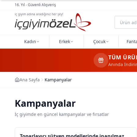
Ana içeriğe geç
16. Yıl - Güvenli Alışveriş
iç giyim adına aradığınız her şey!
Kadın
Erkek
Çocuk
Fanta
TÜM ÜRÜ
Anında İndir
Ana Sayfa
Kampanyalar
Kampanyalar
İç giyimde en güncel kampanyalar ve fırsatlar
Toparlayıcı sütyen modellerinde inanılmaz