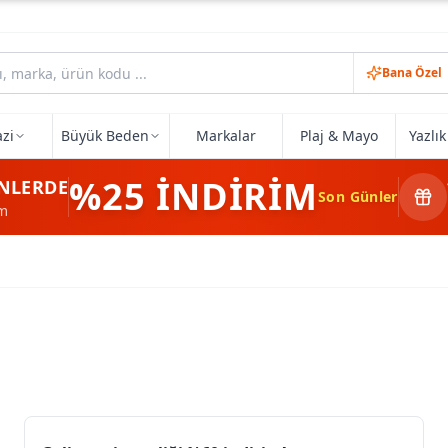
Bana Özel
zi
Büyük Beden
Markalar
Plaj & Mayo
Yazlı
%25
İNDİRİM
NLERDE
Son Günler
im