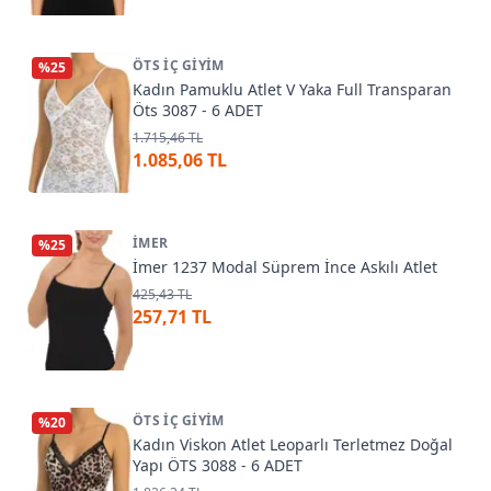
ÖTS İÇ GIYIM
%
25
Kadın Pamuklu Atlet V Yaka Full Transparan
Öts 3087 - 6 ADET
1.715,46 TL
1.085,06 TL
İMER
%
25
İmer 1237 Modal Süprem İnce Askılı Atlet
425,43 TL
257,71 TL
ÖTS İÇ GIYIM
%
20
Kadın Viskon Atlet Leoparlı Terletmez Doğal
Yapı ÖTS 3088 - 6 ADET