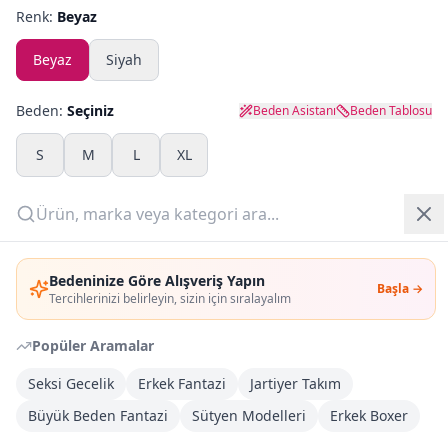
Renk:
Beyaz
Yazlık Pijama
Beyaz
Siyah
Kampanyalar
Beden:
Seçiniz
Beden Asistanı
Beden Tablosu
Yeni Gelenler
S
M
L
XL
OUTLET
Adet:
Giriş Yap
Sepete Ekle
Bedeninize Göre Alışveriş Yapın
Başla →
Üye Ol
Tercihlerinizi belirleyin, sizin için sıralayalım
Şimdi Al
Popüler Aramalar
Seksi Gecelik
Erkek Fantazi
Jartiyer Takım
Kargoya Teslim
Şehir seçin
DHL
İlk iş günü kargoda
Büyük Beden Fantazi
Sütyen Modelleri
Erkek Boxer