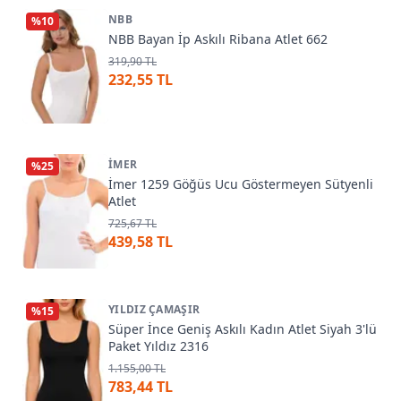
NBB
%
10
NBB Bayan İp Askılı Ribana Atlet 662
319,90 TL
232,55 TL
İMER
%
25
İmer 1259 Göğüs Ucu Göstermeyen Sütyenli
Atlet
725,67 TL
439,58 TL
YILDIZ ÇAMAŞIR
%
15
Süper İnce Geniş Askılı Kadın Atlet Siyah 3'lü
Paket Yıldız 2316
1.155,00 TL
783,44 TL