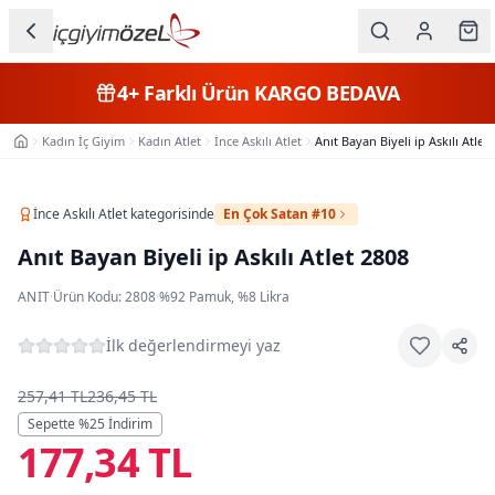
Ana içeriğe geç
İç Giyim
4+
Farklı Ürün
KARGO BEDAVA
Kategorileri
Kadın İç Giyim
Kadın Atlet
İnce Askılı Atlet
Anıt Bayan Biyeli ip Askılı Atlet
Ana Sayfa
Kadın
Erkek
İnce Askılı Atlet
kategorisinde
En Çok Satan #10
Anıt Bayan Biyeli ip Askılı Atlet 2808
Çocuk
ANIT
·
Ürün Kodu:
2808
·
%92 Pamuk, %8 Likra
Fantazi
İlk değerlendirmeyi yaz
Büyük
Beden
257,41 TL
236,45 TL
Sepette %
25
İndirim
177,34 TL
Markalar
Plaj & Mayo