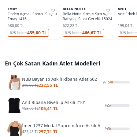
2
EMAY
BELLA NOTTE
ANIT
%
32
%
37
%
31
Önden Açmalı Sporcu Sütyen
Bella Notte Kırmızı Sırtı Açık
Anıt Erkek
Emay 1416
Babydoll Seksi Gecelik 15024
580,00 TL
622,22 TL
199,04 TL
435,00 TL
466,67 TL
%
25
İndirim
%
25
İndirim
%
25
İndiri
En Çok Satan
Kadın Atlet
Modelleri
NBB Bayan İp Askılı Ribana Atlet 662
%
15
232,55 TL
319,90 TL
Anıt Ribana Biyeli ip Askılı 2101
%
5
105,41 TL
153,00 TL
İmer 1237 Modal Süprem İnce Askılı Atlet
%
5
257,71 TL
425,43 TL