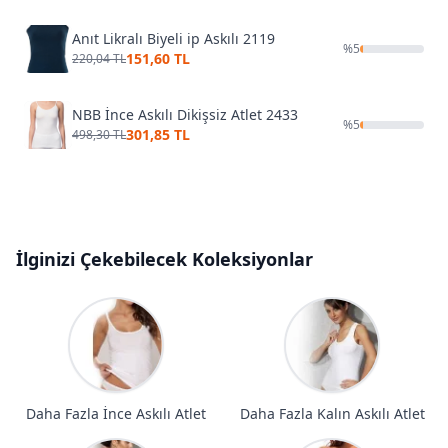
Anıt Likralı Biyeli ip Askılı 2119
%
5
151,60 TL
220,04 TL
NBB İnce Askılı Dikişsiz Atlet 2433
%
5
301,85 TL
498,30 TL
İlginizi Çekebilecek Koleksiyonlar
Daha Fazla İnce Askılı Atlet
Daha Fazla Kalın Askılı Atlet