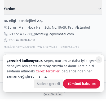
Blog
Kadın İç Giyim
İç Giyim Rehberi
Yardım
Erkek İç Giyim
İletişim
Sıkça Sorulan Sorular
Fantazi İç Giyim
BK Bilgi Teknolojileri A.Ş.
İade Politikası
Çocuk İç Giyim
Sururi Mah. Hoca Hanı Sok. No:19/69
,
Fatih
/
İstanbul
Kargo Politikası
Outlet Fırsatları
0212 514 12 60
destek@icgiyimozel.com
Gizli Paketleme
Pzt-Cum 10:00-16:00
MERSİS 0178074686400001 · VKN 1780746864 · Tic.Sicil 906539-0
Çerezleri kullanıyoruz.
Sepet, oturum ve daha iyi alışveriş
deneyimi için çerezler tarayıcınızda saklanır. Tercihinizi
Güvenli alışveriş:
sayfanın altındaki
Çerez Tercihleri
bağlantısından her
Kargo:
DHL
eCommerce
zaman değiştirebilirsiniz.
Sadece gerekli
Tümünü kabul et
© 2008–2026 BK Bilgi Teknolojileri ve Ticaret A.Ş.
Telif Hakları
|
Tüketici Hakları ve Güvenli Alışveriş
|
Gizlilik İlkeleri ve Politikası
|
Çerez Tercihleri