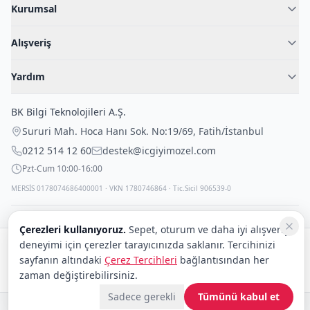
Kurumsal
Hakkımızda
Alışveriş
Blog
Kadın İç Giyim
İç Giyim Rehberi
Yardım
Erkek İç Giyim
İletişim
Sıkça Sorulan Sorular
Fantazi İç Giyim
BK Bilgi Teknolojileri A.Ş.
İade Politikası
Çocuk İç Giyim
Sururi Mah. Hoca Hanı Sok. No:19/69
,
Fatih
/
İstanbul
Kargo Politikası
Outlet Fırsatları
0212 514 12 60
destek@icgiyimozel.com
Gizli Paketleme
Pzt-Cum 10:00-16:00
MERSİS 0178074686400001 · VKN 1780746864 · Tic.Sicil 906539-0
Çerezleri kullanıyoruz.
Sepet, oturum ve daha iyi alışveriş
deneyimi için çerezler tarayıcınızda saklanır. Tercihinizi
Güvenli alışveriş:
sayfanın altındaki
Çerez Tercihleri
bağlantısından her
Kargo:
DHL
eCommerce
zaman değiştirebilirsiniz.
Sadece gerekli
Tümünü kabul et
© 2008–2026 BK Bilgi Teknolojileri ve Ticaret A.Ş.