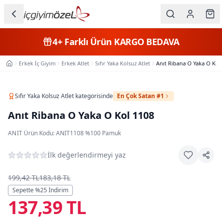
Ana içeriğe geç
İç Giyim
Son Günler
Kategorileri
Erkek İç Giyim
Erkek Atlet
Sıfır Yaka Kolsuz Atlet
Anıt Ribana O Yaka O Kol
Ana Sayfa
Kadın
Erkek
Sıfır Yaka Kolsuz Atlet
kategorisinde
En Çok Satan #1
Anıt Ribana O Yaka O Kol 1108
Çocuk
ANIT
·
Ürün Kodu:
ANIT1108
·
%100 Pamuk
Fantazi
İlk değerlendirmeyi yaz
Büyük
Beden
199,42 TL
183,18 TL
Sepette %
25
İndirim
137,39 TL
Markalar
Plaj & Mayo