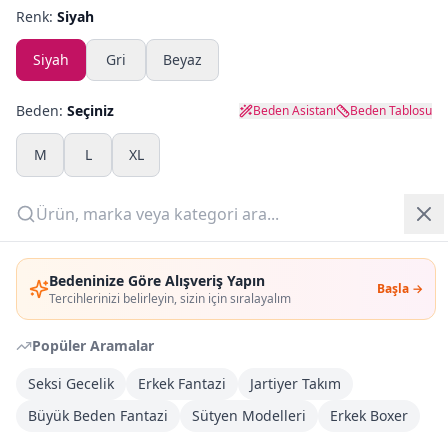
Renk:
Siyah
Yazlık Pijama
Siyah
Gri
Beyaz
Kampanyalar
Beden:
Seçiniz
Beden Asistanı
Beden Tablosu
Yeni Gelenler
M
L
XL
OUTLET
Adet:
Giriş Yap
Sepete Ekle
Bedeninize Göre Alışveriş Yapın
Başla →
Üye Ol
Tercihlerinizi belirleyin, sizin için sıralayalım
Şimdi Al
Popüler Aramalar
Seksi Gecelik
Erkek Fantazi
Jartiyer Takım
Kargoya Teslim
Şehir seçin
DHL
İlk iş günü kargoda
Büyük Beden Fantazi
Sütyen Modelleri
Erkek Boxer