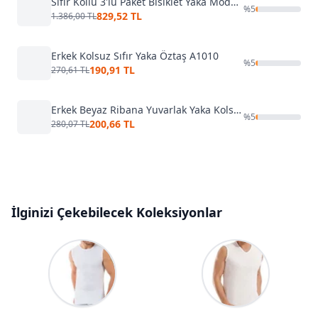
Sıfır Kollu 3'lü Paket Bisiklet Yaka Modal Erkek Beyaz Atlet Yıldız 75
%
5
829,52 TL
1.386,00 TL
Erkek Kolsuz Sıfır Yaka Öztaş A1010
%
5
190,91 TL
270,61 TL
Erkek Beyaz Ribana Yuvarlak Yaka Kolsuz Atlet Arma Yıldız 1110
%
5
200,66 TL
280,07 TL
İlginizi Çekebilecek Koleksiyonlar