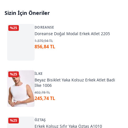
Sizin İçin Öneriler
DOREANSE
%
25
Doreanse Doğal Modal Erkek Atlet 2205
1.370,94 TL
856,84 TL
İLKE
%
25
Beyaz Bisiklet Yaka Kolsuz Erkek Atlet Badi
İlke 1006
402,78 TL
245,74 TL
ÖZTAŞ
%
25
Erkek Kolsuz Sıfır Yaka Öztaş A1010