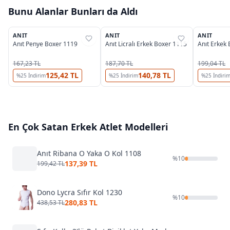
Bunu Alanlar Bunları da Aldı
5
ANIT
ANIT
ANIT
%
31
%
31
%
31
Anıt Penye Boxer 1119
Anıt Licralı Erkek Boxer 1115
Anıt Erkek
167,23 TL
187,70 TL
199,04 TL
125,42 TL
140,78 TL
%
25
İndirim
%
25
İndirim
%
25
İndiri
En Çok Satan
Erkek Atlet
Modelleri
Anıt Ribana O Yaka O Kol 1108
%
10
137,39 TL
199,42 TL
Dono Lycra Sıfır Kol 1230
%
10
280,83 TL
438,53 TL