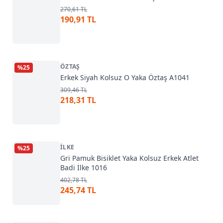
270,61 TL
190,91 TL
ÖZTAŞ
%
25
Erkek Siyah Kolsuz O Yaka Öztaş A1041
309,46 TL
218,31 TL
İLKE
%
25
Gri Pamuk Bisiklet Yaka Kolsuz Erkek Atlet
Badi İlke 1016
402,78 TL
245,74 TL