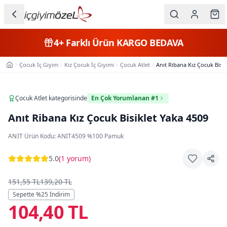
Ana içeriğe geç
İç Giyim
4+
Farklı Ürün
KARGO BEDAVA
Kategorileri
Çocuk İç Giyim
Kız Çocuk İç Giyimi
Çocuk Atlet
Anıt Ribana Kız Çocuk Bisik
Ana Sayfa
Kadın
Erkek
Çocuk Atlet
kategorisinde
En Çok Yorumlanan #1
Anıt Ribana Kız Çocuk Bisiklet Yaka 4509
Çocuk
ANIT
·
Ürün Kodu:
ANIT4509
·
%100 Pamuk
Fantazi
5.0
(
1 yorum
)
Büyük
Beden
151,55 TL
139,20 TL
Sepette %
25
İndirim
104,40 TL
Markalar
Plaj & Mayo