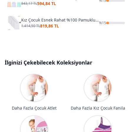
%
15
594,84 TL
843,17 TL
Kız Çocuk Esnek Rahat %100 Pamuklu Ribana Yakası Dantelli İp Askılı Atlet 10'lu PaketÖzkan 0806
%
15
819,86 TL
1.414,50 TL
İlginizi Çekebilecek Koleksiyonlar
Daha Fazla Çocuk Atlet
Daha Fazla Kız Çocuk Fanila