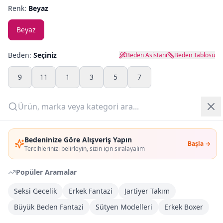
Renk:
Beyaz
Yazlık Pijama
Beyaz
Kampanyalar
Beden:
Seçiniz
Beden Asistanı
Beden Tablosu
Yeni Gelenler
9
11
1
3
5
7
OUTLET
Adet:
Giriş Yap
Sepete Ekle
Bedeninize Göre Alışveriş Yapın
Başla →
Üye Ol
Tercihlerinizi belirleyin, sizin için sıralayalım
Şimdi Al
Popüler Aramalar
Seksi Gecelik
Erkek Fantazi
Jartiyer Takım
Kargoya Teslim
Şehir seçin
DHL
Bugün kargoda
(
6 saat 33 dk
)
Büyük Beden Fantazi
Sütyen Modelleri
Erkek Boxer