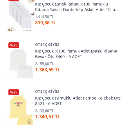
Kız Çocuk Esnek Rahat %100 Pamuklu
Ribana Yakası Dantelli İp Askılı Atlet 10'lu
PaketÖzkan 0806
1.414,50 TL
819,86 TL
ÖTS İÇ GIYIM
%
25
Kız Çocuk %100 Pamuk Atlet İpaskı Ribana
Beyaz Öts 8460 - 6 ADET
2.155,80 TL
1.363,55 TL
ÖTS İÇ GIYIM
%
25
Kız Çocuk Pamuklu Atlet Pembe Kelebek Öts
8521 - 6 ADET
2.133,66 TL
1.349,51 TL