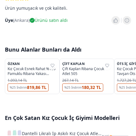
Ürün yumuşacık ve çok kaliteli.
Üye
(
Ankara
)
Ürünü satın aldı
Bunu Alanlar Bunları da Aldı
OUTLET
ÖZKAN
ÇIFT KAPLAN
ÖTS İÇ GIY
%
42
%
45
%
37
Kız Çocuk Esnek Rahat %100
Çift Kaplan Ribana Çocuk
Kız Çocuk 
Pamuklu Ribana Yakası
Atlet 505
Tavşan Öts
Dantelli İp Askılı Atlet 10'lu
1.093,14 TL
267,14 TL
1.727,26 T
PaketÖzkan 0806
819,86 TL
180,32 TL
%
25
İndirim
%
25
İndirim
%
25
İndiri
En Çok Satan
Kız Çocuk İç Giyimi
Modelleri
Dantelli Likralı İp Askılı Kız Çocuk Atlet 3 lü Paket Öztaş 4629-F