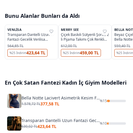
Bunu Alanlar Bunları da Aldı
5
OUTLET
VENLISA
MERRY SEE
BELLA NOT
%
33
%
35
%
78
Transparan Dantelli Uzun
Çiçek Baskılı Sütyenli Şortlu 2
Beyaz Çiçe
Fantazi Gecelik Venlisa
li Pijama Takımı Çok Renkli
Bella Nott
V2500
Merry See MS 4071
564,85 TL
612,00 TL
559,40 TL
423,64 TL
459,00 TL
%
25
İndirim
%
25
İndirim
%
25
İndiri
En Çok Satan
Fantezi Kadın İç Giyim
Modelleri
Bella Notte Lacivert Asimetrik Kesim Fırfırlı Gecelik 15620
%
15
377,58 TL
1.578,72 TL
Transparan Dantelli Uzun Fantazi Gecelik Venlisa V2500
%
10
423,64 TL
630,02 TL