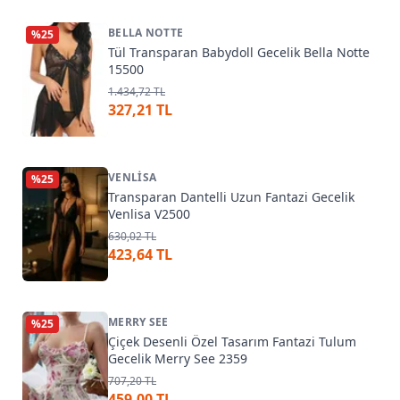
BELLA NOTTE
%
25
Tül Transparan Babydoll Gecelik Bella Notte
15500
1.434,72 TL
327,21 TL
VENLISA
%
25
Transparan Dantelli Uzun Fantazi Gecelik
Venlisa V2500
630,02 TL
423,64 TL
MERRY SEE
%
25
Çiçek Desenli Özel Tasarım Fantazi Tulum
Gecelik Merry See 2359
707,20 TL
459,00 TL