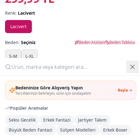
Renk:
Lacivert
Yazlık Pijama
Lacivert
Kampanyalar
Yeni Gelenler
Beden:
Seçiniz
Beden Asistanı
Beden Tablosu
OUTLET
S-M
L-XL
Adet:
Giriş Yap
Bedeninize Göre Alışveriş Yapın
Başla →
Üye Ol
Sepete Ekle
Tercihlerinizi belirleyin, sizin için sıralayalım
Popüler Aramalar
Şimdi Al
Seksi Gecelik
Erkek Fantazi
Jartiyer Takım
Büyük Beden Fantazi
Kargoya Teslim
Sütyen Modelleri
Erkek Boxer
DHL
1-3 İş Günü