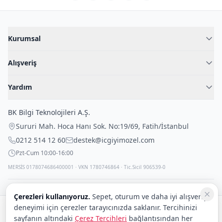
Kurumsal
Hakkımızda
Alışveriş
Blog
Kadın İç Giyim
İç Giyim Rehberi
Yardım
Erkek İç Giyim
İletişim
Sıkça Sorulan Sorular
Fantazi İç Giyim
BK Bilgi Teknolojileri A.Ş.
İade Politikası
Çocuk İç Giyim
Sururi Mah. Hoca Hanı Sok. No:19/69
,
Fatih
/
İstanbul
Kargo Politikası
Outlet Fırsatları
0212 514 12 60
destek@icgiyimozel.com
Gizli Paketleme
Pzt-Cum 10:00-16:00
MERSİS 0178074686400001 · VKN 1780746864 · Tic.Sicil 906539-0
Çerezleri kullanıyoruz.
Sepet, oturum ve daha iyi alışveriş
deneyimi için çerezler tarayıcınızda saklanır. Tercihinizi
Güvenli alışveriş:
sayfanın altındaki
Çerez Tercihleri
bağlantısından her