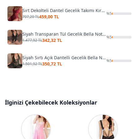
Sırt Dekolteli Dantel Gecelik Takımı Kırmızı Merry See 2215-Kırmızı
%
5
459,00 TL
707,20 TL
Siyah Transparan Tül Gecelik Bella Notte 15514
%
5
342,32 TL
1.477,92 TL
Siyah Sırtı Açık Dantelli Gecelik Bella Notte 15032
%
5
350,72 TL
1.501,92 TL
İlginizi Çekebilecek Koleksiyonlar