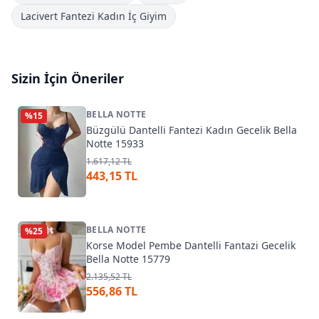
Lacivert Fantezi Kadın İç Giyim
Sizin İçin Öneriler
BELLA NOTTE
%
15
Büzgülü Dantelli Fantezi Kadın Gecelik Bella
Notte 15933
1.617,12 TL
443,15 TL
BELLA NOTTE
%
25
Korse Model Pembe Dantelli Fantazi Gecelik
Bella Notte 15779
2.135,52 TL
556,86 TL