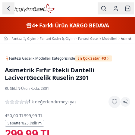
Ana içeriğe geç
İç Giyim
4+
Farklı Ürün
KARGO BEDAVA
Kategorileri
Fantazi İç Giyim
Fantezi Kadın İç Giyim
Fantezi Gecelik Modelleri
Asimetrik
Ana Sayfa
Kadın
Erkek
Fantezi Gecelik Modelleri
kategorisinde
En Çok Satan #3
Asimetrik Fırfır Etekli Dantelli
Çocuk
LacivertGecelik Ruselin 2301
Fantazi
RUSELIN
·
Ürün Kodu:
2301
Büyük
İlk değerlendirmeyi yaz
Beden
450,00 TL
399,99 TL
Markalar
Sepette %
25
İndirim
299,99 TL
Plaj & Mayo