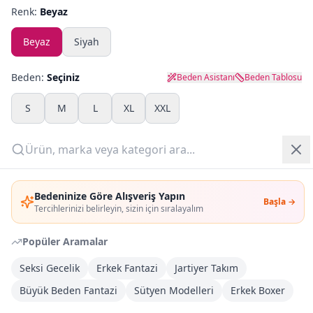
Renk:
Beyaz
Yazlık Pijama
Beyaz
Siyah
Kampanyalar
Beden:
Seçiniz
Beden Asistanı
Beden Tablosu
Yeni Gelenler
S
M
L
XL
XXL
OUTLET
Adet:
Giriş Yap
Sepete Ekle
Bedeninize Göre Alışveriş Yapın
Başla →
Üye Ol
Tercihlerinizi belirleyin, sizin için sıralayalım
Şimdi Al
Popüler Aramalar
Seksi Gecelik
Erkek Fantazi
Jartiyer Takım
Kargoya Teslim
Şehir seçin
DHL
İlk iş günü kargoda
Büyük Beden Fantazi
Sütyen Modelleri
Erkek Boxer