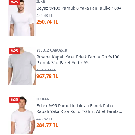
İLKE
%
25
Beyaz %100 Pamuk 0 Yaka Fanila İlke 1004
425,48 TL
250,74 TL
YILDIZ ÇAMAŞIR
%
25
Ribana Kapalı Yaka Erkek Fanila Gri %100
Pamuk 3'lü Paket Yıldız 55
1.617,00 TL
967,78 TL
ÖZKAN
%
25
Erkek %95 Pamuklu Likralı Esnek Rahat
Kapalı Yaka Kısa Kollu T-Shirt Atlet Fanila
Özkan 10265
443,62 TL
284,77 TL