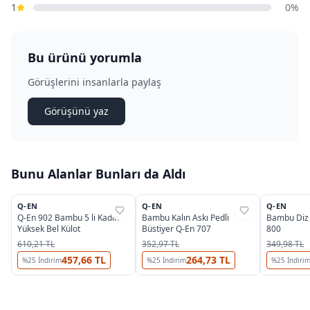
1
0%
Bu ürünü yorumla
Görüşlerini insanlarla paylaş
Görüşünü yaz
Bunu Alanlar Bunları da Aldı
3
Q-EN
Q-EN
Q-EN
%
32
%
32
%
32
Q-En 902 Bambu 5 li Kadın
Bambu Kalın Askı Pedli
Bambu Diz 
Yüksek Bel Külot
Büstiyer Q-En 707
800
610,21 TL
352,97 TL
349,98 TL
457,66 TL
264,73 TL
%
25
İndirim
%
25
İndirim
%
25
İndiri