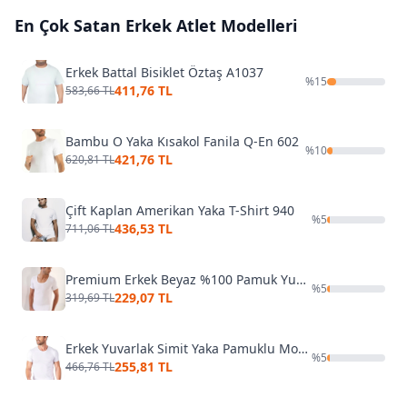
En Çok Satan
Erkek Atlet
Modelleri
Erkek Battal Bisiklet Öztaş A1037
%
15
411,76 TL
583,66 TL
Bambu O Yaka Kısakol Fanila Q-En 602
%
10
421,76 TL
620,81 TL
Çift Kaplan Amerikan Yaka T-Shirt 940
%
5
436,53 TL
711,06 TL
Premium Erkek Beyaz %100 Pamuk Yuvarlak Yaka Tişört Arma Yıldız 1002
%
5
229,07 TL
319,69 TL
Erkek Yuvarlak Simit Yaka Pamuklu Modal T-Shirt Fanila Özkan 11144
%
5
255,81 TL
466,76 TL