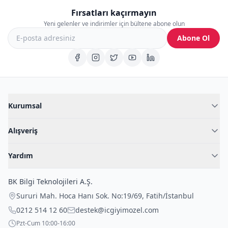
Fırsatları kaçırmayın
Yeni gelenler ve indirimler için bültene abone olun
Abone Ol
Kurumsal
Hakkımızda
Alışveriş
Blog
Kadın İç Giyim
İç Giyim Rehberi
Yardım
Erkek İç Giyim
İletişim
Sıkça Sorulan Sorular
Fantazi İç Giyim
BK Bilgi Teknolojileri A.Ş.
İade Politikası
Çocuk İç Giyim
Sururi Mah. Hoca Hanı Sok. No:19/69
,
Fatih
/
İstanbul
Kargo Politikası
Outlet Fırsatları
0212 514 12 60
destek@icgiyimozel.com
Gizli Paketleme
Pzt-Cum 10:00-16:00