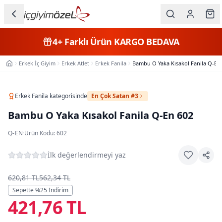
Ana içeriğe geç
İç Giyim
4+
Farklı Ürün
KARGO BEDAVA
Kategorileri
Erkek İç Giyim
Erkek Atlet
Erkek Fanila
Bambu O Yaka Kısakol Fanila Q-En
Ana Sayfa
Kadın
Erkek
Erkek Fanila
kategorisinde
En Çok Satan #3
Bambu O Yaka Kısakol Fanila Q-En 602
Çocuk
Q-EN
·
Ürün Kodu:
602
Fantazi
İlk değerlendirmeyi yaz
Büyük
Beden
620,81 TL
562,34 TL
Sepette %
25
İndirim
421,76 TL
Markalar
Plaj & Mayo