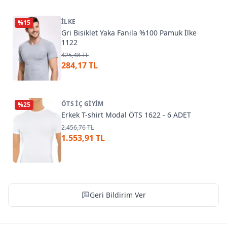
İLKE
%
15
Gri Bisiklet Yaka Fanila %100 Pamuk İlke
1122
425,48 TL
284,17 TL
ÖTS İÇ GIYIM
%
25
Erkek T-shirt Modal ÖTS 1622 - 6 ADET
2.456,76 TL
1.553,91 TL
Geri Bildirim Ver