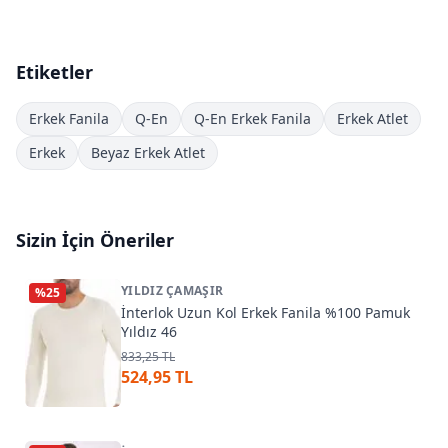
Etiketler
Erkek Fanila
Q-En
Q-En Erkek Fanila
Erkek Atlet
Erkek
Beyaz Erkek Atlet
Sizin İçin Öneriler
YILDIZ ÇAMAŞIR
%
25
İnterlok Uzun Kol Erkek Fanila %100 Pamuk
Yıldız 46
833,25 TL
524,95 TL