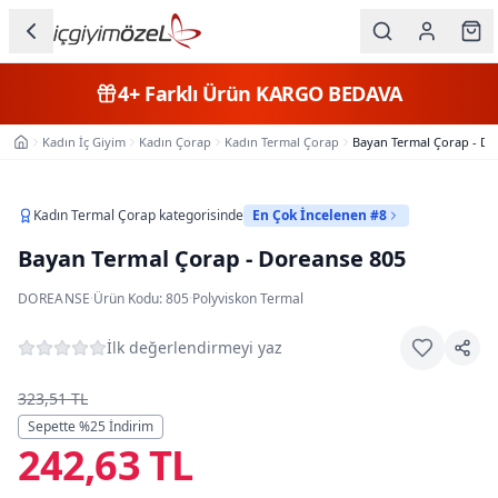
Ana içeriğe geç
İç Giyim
4+
Farklı Ürün
KARGO BEDAVA
Kategorileri
Kadın İç Giyim
Kadın Çorap
Kadın Termal Çorap
Bayan Termal Çorap - Do
Ana Sayfa
Kadın
Erkek
Kadın Termal Çorap
kategorisinde
En Çok İncelenen #8
Bayan Termal Çorap - Doreanse 805
Çocuk
DOREANSE
·
Ürün Kodu:
805
·
Polyviskon Termal
Fantazi
İlk değerlendirmeyi yaz
Büyük
Beden
323,51 TL
Sepette %
25
İndirim
242,63 TL
Markalar
Plaj & Mayo