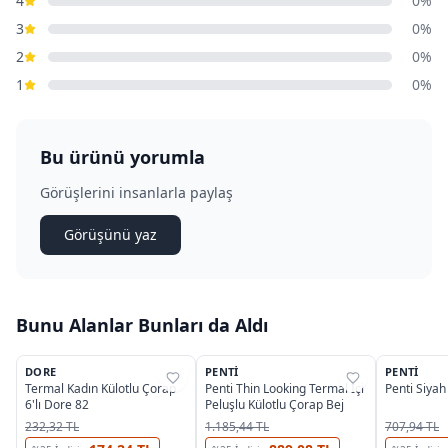
4
0%
3
0%
2
0%
1
0%
Bu ürünü yorumla
Görüşlerini insanlarla paylaş
Görüşünü yaz
Bunu Alanlar Bunları da Aldı
DORE
PENTI
PENTI
%
38
%
38
%
30
Termal Kadın Külotlu Çorap
Penti Thin Looking Termal İçi
Penti Siya
6'lı Dore 82
Peluşlu Külotlu Çorap Bej
232,32 TL
1.185,44 TL
707,94 TL