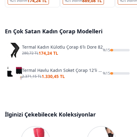
174,24 TL
889,08 TL
%
25
İndirim
%
25
İndirim
%
25
İndiri
En Çok Satan
Kadın Çorap
Modelleri
Termal Kadın Külotlu Çorap 6'lı Dore 82
%
15
174,24 TL
280,72 TL
Termal Havlu Kadın Soket Çorap 12'li Şirin 6550 - 12 ADET
%
15
1.330,45 TL
2.371,15 TL
İlginizi Çekebilecek Koleksiyonlar