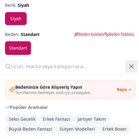
Renk:
Siyah
Yazlık Pijama
Siyah
Kampanyalar
Beden:
Standart
Beden Asistanı
Beden Tablosu
Yeni Gelenler
Standart
OUTLET
Adet:
Giriş Yap
Sepete Ekle
Bedeninize Göre Alışveriş Yapın
Başla →
Üye Ol
Tercihlerinizi belirleyin, sizin için sıralayalım
Şimdi Al
Popüler Aramalar
Seksi Gecelik
Erkek Fantazi
Jartiyer Takım
Kargoya Teslim
Şehir seçin
DHL
Bugün kargoda
(
11 saat 15 dk
)
Büyük Beden Fantazi
Sütyen Modelleri
Erkek Boxer