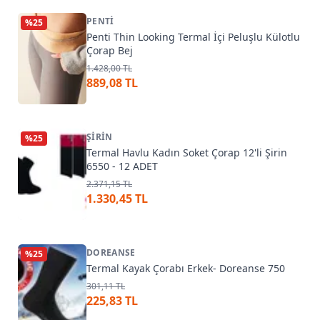
PENTI
%
25
Penti Thin Looking Termal İçi Peluşlu Külotlu
Çorap Bej
1.428,00 TL
889,08 TL
ŞIRIN
%
25
Termal Havlu Kadın Soket Çorap 12'li Şirin
6550 - 12 ADET
2.371,15 TL
1.330,45 TL
DOREANSE
%
25
Termal Kayak Çorabı Erkek- Doreanse 750
301,11 TL
225,83 TL