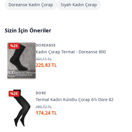
Doreanse Kadın Çorap
Siyah Kadın Çorap
Sizin İçin Öneriler
DOREANSE
%
25
Kadın Çorap Termal - Doreanse 800
301,11 TL
225,83 TL
DORE
%
25
Termal Kadın Külotlu Çorap 6'lı Dore 82
280,72 TL
174,24 TL