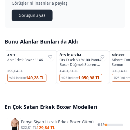
Görüşlerini insanlarla paylaş
Görüşünü yaz
Bunu Alanlar Bunları da Aldı
5
8
ANIT
ÖTS İÇ GIYIM
MIORRE
%
31
%
37
%
40
Anıt Erkek Boxer 1146
Öts Erkek 6’lı %100 Pamuk
Miorre Cot
Boxer Düğmeli Süprem
Somon
Kumaş Ekstra Konforlu Kalıp
199,04 TL
1.401,31 TL
391,14 TL
(2655-6) - 6 ADET
149,28 TL
1.050,98 TL
%
25
İndirim
%
25
İndirim
%
25
İndiri
En Çok Satan
Erkek Boxer
Modelleri
Penye Siyah Likralı Erkek Boxer Gümüş 3074
%
15
129,84 TL
322,81 TL