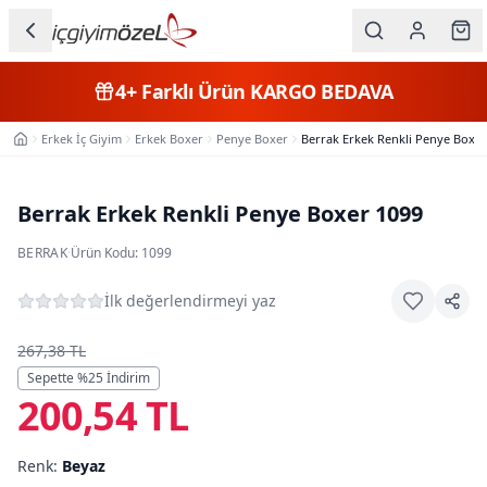
Ana içeriğe geç
İç Giyim
4+
Farklı Ürün
KARGO BEDAVA
Kategorileri
Erkek İç Giyim
Erkek Boxer
Penye Boxer
Berrak Erkek Renkli Penye Boxer
Ana Sayfa
Kadın
Erkek
Berrak Erkek Renkli Penye Boxer 1099
Çocuk
BERRAK
·
Ürün Kodu:
1099
Fantazi
İlk değerlendirmeyi yaz
Büyük
267,38 TL
Beden
Sepette %
25
İndirim
200,54 TL
Markalar
Renk:
Beyaz
Plaj & Mayo