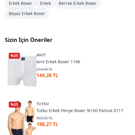
Erkek Boxer
Erkek
Berrak Erkek Boxer
Beyaz Erkek Boxer
Sizin İçin Öneriler
ANIT
%
25
Anıt Erkek Boxer 1146
216,68 TL
149,28 TL
TUTKU
%
25
Tutku Erkek Penye Boxer %100 Pamuk 0117
303,32 TL
188,27 TL