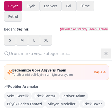
Beyaz
Siyah
Lacivert
Gri
Füme
Yazlık Pijama
Petrol
Kampanyalar
Beden:
Seçiniz
Beden Asistanı
Beden Tablosu
Yeni Gelenler
S
M
L
XL
OUTLET
Adet:
Giriş Yap
Sepete Ekle
Bedeninize Göre Alışveriş Yapın
Başla →
Üye Ol
Tercihlerinizi belirleyin, sizin için sıralayalım
Şimdi Al
Popüler Aramalar
Seksi Gecelik
Erkek Fantazi
Jartiyer Takım
Kargoya Teslim
DHL
Büyük Beden Fantazi
Sütyen Modelleri
Erkek Boxer
Bayram tatili sonrasında kargolanacaktır