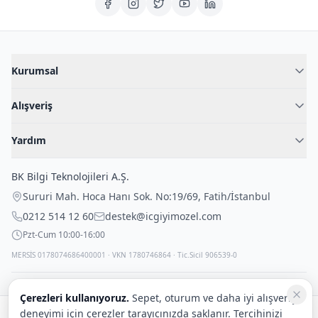
Kurumsal
Hakkımızda
Alışveriş
Blog
Kadın İç Giyim
İç Giyim Rehberi
Yardım
Erkek İç Giyim
İletişim
Sıkça Sorulan Sorular
Fantazi İç Giyim
BK Bilgi Teknolojileri A.Ş.
İade Politikası
Çocuk İç Giyim
Sururi Mah. Hoca Hanı Sok. No:19/69
,
Fatih
/
İstanbul
Kargo Politikası
Outlet Fırsatları
0212 514 12 60
destek@icgiyimozel.com
Gizli Paketleme
Pzt-Cum 10:00-16:00
MERSİS 0178074686400001 · VKN 1780746864 · Tic.Sicil 906539-0
Çerezleri kullanıyoruz.
Sepet, oturum ve daha iyi alışveriş
deneyimi için çerezler tarayıcınızda saklanır. Tercihinizi