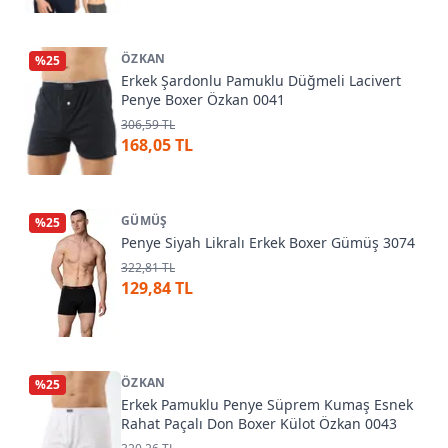
ÖZKAN
%
25
Erkek Şardonlu Pamuklu Düğmeli Lacivert
Penye Boxer Özkan 0041
306,59 TL
168,05 TL
GÜMÜŞ
%
25
Penye Siyah Likralı Erkek Boxer Gümüş 3074
322,81 TL
129,84 TL
ÖZKAN
%
25
Erkek Pamuklu Penye Süprem Kumaş Esnek
Rahat Paçalı Don Boxer Külot Özkan 0043