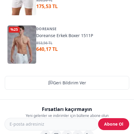
320,26 TL
175,53 TL
DOREANSE
%
25
Doreanse Erkek Boxer 1511P
853,56 TL
640,17 TL
Geri Bildirim Ver
Fırsatları kaçırmayın
Yeni gelenler ve indirimler için bültene abone olun
Abone Ol