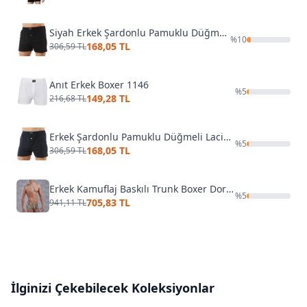
Siyah Erkek Şardonlu Pamuklu Düğmeli Penye Boxer Özkan 0041
%
10
168,05 TL
306,59 TL
Anıt Erkek Boxer 1146
%
5
149,28 TL
216,68 TL
Erkek Şardonlu Pamuklu Düğmeli Lacivert Penye Boxer Özkan 0041
%
5
168,05 TL
306,59 TL
Erkek Kamuflaj Baskılı Trunk Boxer Doreanse 1745
%
5
705,83 TL
941,11 TL
İlginizi Çekebilecek Koleksiyonlar