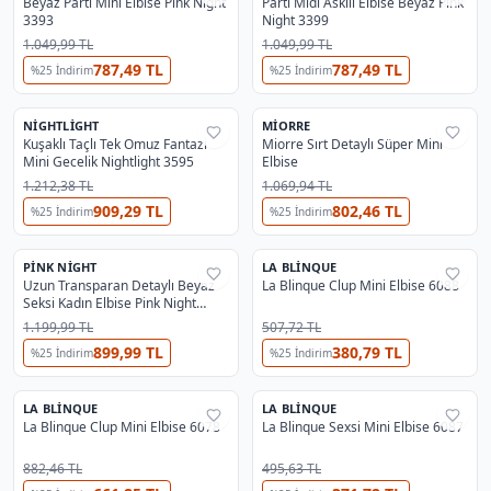
Beyaz Parti Mini Elbise Pink Night
Parti Midi Askılı Elbise Beyaz Pink
3393
Night 3399
1.049,99 TL
1.049,99 TL
787,49 TL
787,49 TL
%
25
İndirim
%
25
İndirim
2
NIGHTLIGHT
MIORRE
%
38
%
40
Kuşaklı Taçlı Tek Omuz Fantazi
Miorre Sırt Detaylı Süper Mini
Mini Gecelik Nightlight 3595
Elbise
1.212,38 TL
1.069,94 TL
909,29 TL
802,46 TL
%
25
İndirim
%
25
İndirim
PINK NIGHT
LA BLINQUE
%
55
%
25
Uzun Transparan Detaylı Beyaz
La Blinque Clup Mini Elbise 6088
Seksi Kadın Elbise Pink Night
5509
1.199,99 TL
507,72 TL
899,99 TL
380,79 TL
%
25
İndirim
%
25
İndirim
LA BLINQUE
LA BLINQUE
%
25
%
25
La Blinque Clup Mini Elbise 6078
La Blinque Sexsi Mini Elbise 6087
882,46 TL
495,63 TL