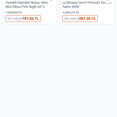
Dantelli Dekolteli Beyaz Seksi
La Blinque Derin Yırtmaçlı Fantazi
Mini Elbise Pink Night 3413
Takım 6090
1.049,99 TL
1.329,73 TL
787,49 TL
997,30 TL
%
25
İndirim
%
25
İndirim