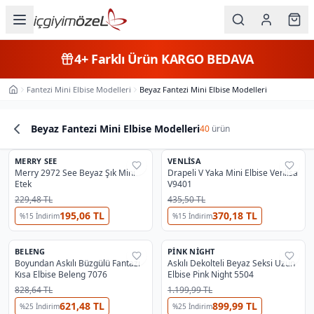
Ana içeriğe geç
İç Giyim
4+
Farklı Ürün
KARGO BEDAVA
Kategorileri
Fantezi Mini Elbise Modelleri
Beyaz Fantezi Mini Elbise Modelleri
Ana Sayfa
Kadın
Beyaz Fantezi Mini Elbise Modelleri
40
ürün
Erkek
3
Ürün Listesi
MERRY SEE
Çocuk
VENLISA
%
26
%
24
Merry 2972 See Beyaz Şık Mini
Drapeli V Yaka Mini Elbise Venlisa
⭐
Yıldız Fırsat
⭐
Yıldız Fırsat
Etek
V9401
Fantazi
229,48 TL
435,50 TL
195,06 TL
370,18 TL
%
15
İndirim
%
15
İndirim
Büyük
Beden
BELENG
PINK NIGHT
%
38
%
55
Boyundan Askılı Büzgülü Fantazi
Askılı Dekolteli Beyaz Seksi Uzun
Kısa Elbise Beleng 7076
Elbise Pink Night 5504
Markalar
828,64 TL
1.199,99 TL
621,48 TL
899,99 TL
%
25
İndirim
%
25
İndirim
Plaj & Mayo