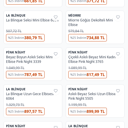
661,85 TL
371,72 TL
%
25
İndirim
%
25
İndirim
LA BLINQUE
MIORRE
%
25
%
40
La Blinque Seksi Mini Elbise 6084
Miorre Göğüs Dekolteli Mini
Elbise
507,72 TL
979,84 TL
380,79 TL
734,88 TL
%
25
İndirim
%
25
İndirim
PINK NIGHT
PINK NIGHT
%
54
%
52
Beyaz Boyun Askılı Seksi Mini
Çiçekli Askılı Beyaz Mini Kadın
Elbise Pink Night 3339
Elbise Pink Night 3765
1.049,99 TL
1.089,99 TL
787,49 TL
817,49 TL
%
25
İndirim
%
25
İndirim
OUTLET
LA BLINQUE
PINK NIGHT
%
32
%
55
La Blinque Uzun Gece Elbisesi
Askılı Beyaz Seksi Uzun Elbise
6064
Pink Night 5505
1.329,73 TL
1.199,99 TL
897,57 TL
899,99 TL
%
25
İndirim
%
25
İndirim
PINK NIGHT
LA BLINQUE
%
54
%
25