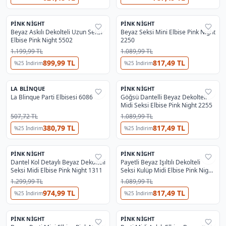
PINK NIGHT
PINK NIGHT
%
55
%
52
Beyaz Askılı Dekolteli Uzun Seksi
Beyaz Seksi Mini Elbise Pink Night
Elbise Pink Night 5502
2250
1.199,99 TL
1.089,99 TL
899,99 TL
817,49 TL
%
25
İndirim
%
25
İndirim
LA BLINQUE
PINK NIGHT
%
25
%
52
La Blinque Parti Elbisesi 6086
Göğsü Dantelli Beyaz Dekolteli
Midi Seksi Elbise Pink Night 2255
507,72 TL
1.089,99 TL
380,79 TL
817,49 TL
%
25
İndirim
%
25
İndirim
PINK NIGHT
PINK NIGHT
%
59
%
52
Dantel Kol Detaylı Beyaz Dekolteli
Payetli Beyaz Işıltılı Dekolteli
Seksi Midi Elbise Pink Night 1311
Seksi Kulüp Midi Elbise Pink Night
1107
1.299,99 TL
1.089,99 TL
974,99 TL
817,49 TL
%
25
İndirim
%
25
İndirim
PINK NIGHT
PINK NIGHT
%
54
%
54