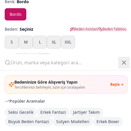
Renk:
Bordo
Yazlık Pijama
Bordo
Kampanyalar
Beden:
Seçiniz
Beden Asistanı
Beden Tablosu
Yeni Gelenler
S
M
L
XL
XXL
OUTLET
Adet:
Giriş Yap
Sepete Ekle
Bedeninize Göre Alışveriş Yapın
Başla →
Üye Ol
Tercihlerinizi belirleyin, sizin için sıralayalım
Şimdi Al
Popüler Aramalar
Kargoya Teslim
Şehir seçin
DHL
Seksi Gecelik
Erkek Fantazi
Jartiyer Takım
Yarın kargoda
Büyük Beden Fantazi
Sütyen Modelleri
Erkek Boxer