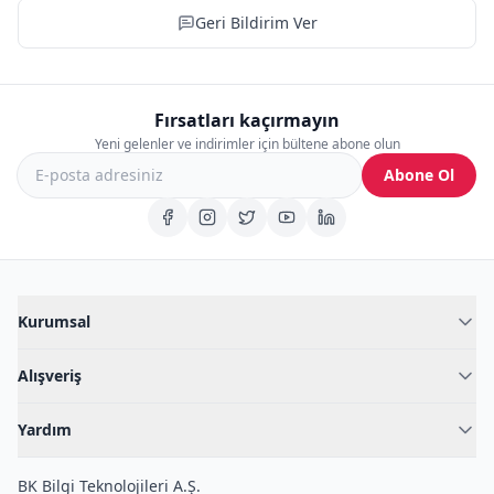
Geri Bildirim Ver
Fırsatları kaçırmayın
Yeni gelenler ve indirimler için bültene abone olun
Abone Ol
Kurumsal
Hakkımızda
Alışveriş
Blog
Kadın İç Giyim
İç Giyim Rehberi
Yardım
Erkek İç Giyim
İletişim
Sıkça Sorulan Sorular
Fantazi İç Giyim
BK Bilgi Teknolojileri A.Ş.