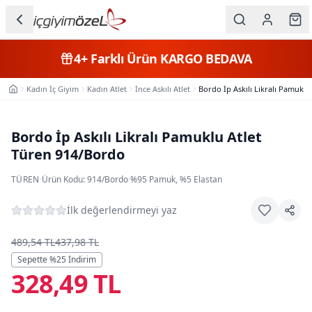
Ana içeriğe geç
İç Giyim
4+
Farklı Ürün
KARGO BEDAVA
Kategorileri
Kadın İç Giyim
Kadın Atlet
İnce Askılı Atlet
Bordo İp Askılı Likralı Pamukl
Ana Sayfa
Kadın
Erkek
Bordo İp Askılı Likralı Pamuklu Atlet
Türen 914/Bordo
Çocuk
TÜREN
·
Ürün Kodu:
914/Bordo
·
%95 Pamuk, %5 Elastan
Fantazi
İlk değerlendirmeyi yaz
Büyük
Beden
489,54 TL
437,98 TL
Sepette %
25
İndirim
328,49 TL
Markalar
Plaj & Mayo