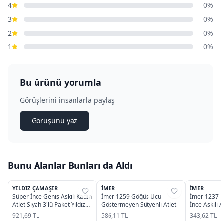
4
0%
3
0%
2
0%
1
0%
Bu ürünü yorumla
Görüşlerini insanlarla paylaş
Görüşünü yaz
Bunu Alanlar Bunları da Aldı
3
YILDIZ ÇAMAŞIR
İMER
İMER
%
32
%
39
%
39
Süper İnce Geniş Askılı Kadın
İmer 1259 Göğüs Ucu
İmer 1237
Atlet Siyah 3'lü Paket Yıldız
Göstermeyen Sütyenli Atlet
İnce Askılı 
2316
921,69 TL
586,11 TL
343,62 TL