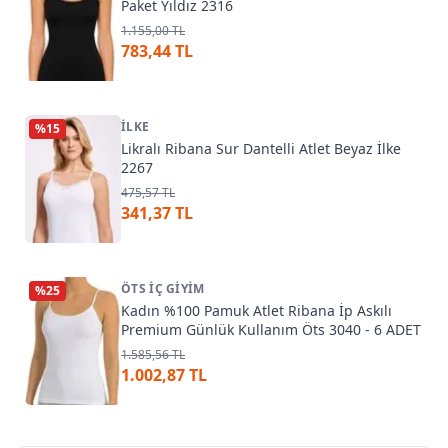
Paket Yıldız 2316
1.155,00 TL
783,44 TL
İLKE
%
15
Likralı Ribana Sur Dantelli Atlet Beyaz İlke
2267
475,57 TL
341,37 TL
ÖTS İÇ GIYIM
%
25
Kadın %100 Pamuk Atlet Ribana İp Askılı
Premium Günlük Kullanım Öts 3040 - 6 ADET
1.585,56 TL
1.002,87 TL