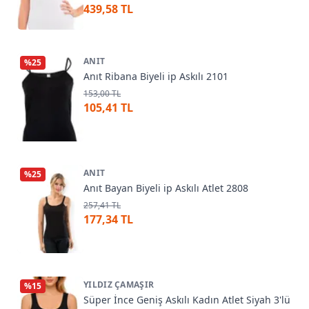
439,58 TL
ANIT
%
25
Anıt Ribana Biyeli ip Askılı 2101
153,00 TL
105,41 TL
ANIT
%
25
Anıt Bayan Biyeli ip Askılı Atlet 2808
257,41 TL
177,34 TL
YILDIZ ÇAMAŞIR
%
15
Süper İnce Geniş Askılı Kadın Atlet Siyah 3'lü