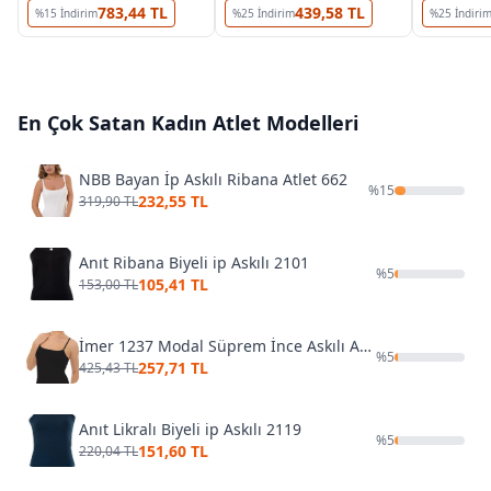
783,44 TL
439,58 TL
%
15
İndirim
%
25
İndirim
%
25
İndiri
En Çok Satan
Kadın Atlet
Modelleri
NBB Bayan İp Askılı Ribana Atlet 662
%
15
232,55 TL
319,90 TL
Anıt Ribana Biyeli ip Askılı 2101
%
5
105,41 TL
153,00 TL
İmer 1237 Modal Süprem İnce Askılı Atlet
%
5
257,71 TL
425,43 TL
Anıt Likralı Biyeli ip Askılı 2119
%
5
151,60 TL
220,04 TL