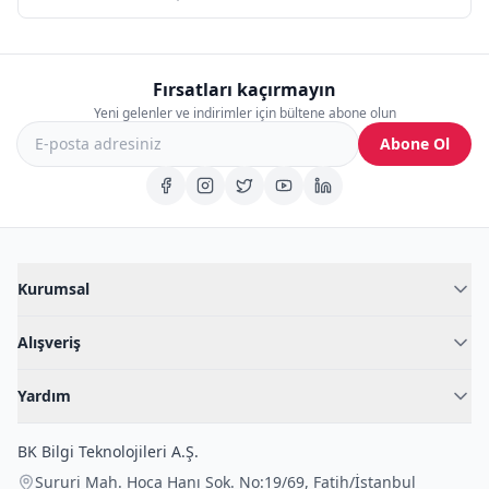
Fırsatları kaçırmayın
Yeni gelenler ve indirimler için bültene abone olun
Abone Ol
Kurumsal
Hakkımızda
Alışveriş
Blog
Kadın İç Giyim
İç Giyim Rehberi
Yardım
Erkek İç Giyim
İletişim
Sıkça Sorulan Sorular
Fantazi İç Giyim
BK Bilgi Teknolojileri A.Ş.
İade Politikası
Çocuk İç Giyim
Sururi Mah. Hoca Hanı Sok. No:19/69
,
Fatih
/
İstanbul