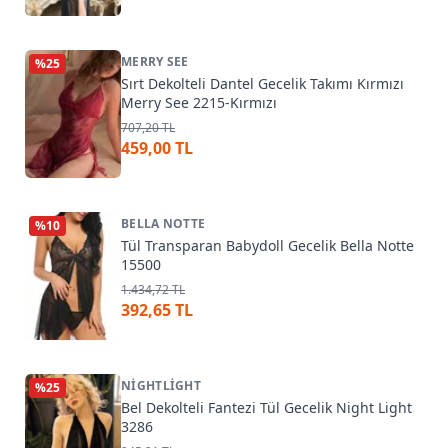
MERRY SEE
%
25
Sırt Dekolteli Dantel Gecelik Takımı Kırmızı
Merry See 2215-Kırmızı
707,20 TL
459,00 TL
BELLA NOTTE
%
10
Tül Transparan Babydoll Gecelik Bella Notte
15500
1.434,72 TL
392,65 TL
NIGHTLIGHT
%
25
Bel Dekolteli Fantezi Tül Gecelik Night Light
3286