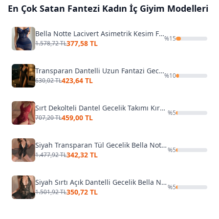
En Çok Satan
Fantezi Kadın İç Giyim
Modelleri
Bella Notte Lacivert Asimetrik Kesim Fırfırlı Gecelik 15620
%
15
377,58 TL
1.578,72 TL
Transparan Dantelli Uzun Fantazi Gecelik Venlisa V2500
%
10
423,64 TL
630,02 TL
Sırt Dekolteli Dantel Gecelik Takımı Kırmızı Merry See 2215-Kırmızı
%
5
459,00 TL
707,20 TL
Siyah Transparan Tül Gecelik Bella Notte 15514
%
5
342,32 TL
1.477,92 TL
Siyah Sırtı Açık Dantelli Gecelik Bella Notte 15032
%
5
350,72 TL
1.501,92 TL