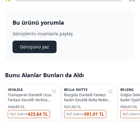
Bu ürünü yorumla
Görüşlerini insanlarla paylaş
Görüşünü yaz
Bunu Alanlar Bunları da Aldı
5
VENLISA
BELLA NOTTE
BELENG
%
33
%
76
%
38
Transparan Dantelli Uzun
Büzgülü Dantelli Fantezi
Göğüs Dekol
Fantazi Gecelik Venlisa
Kadın Gecelik Bella Notte
Kadın Siya
V2500
15933
6091
564,85 TL
521,35 TL
950,91 TL
423,64 TL
391,01 TL
%
25
İndirim
%
25
İndirim
%
25
İndiri