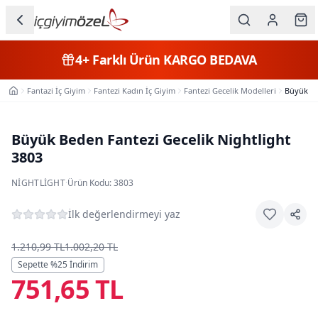
Ana içeriğe geç
İç Giyim
4+
Farklı Ürün
KARGO BEDAVA
Kategorileri
Fantazi İç Giyim
Fantezi Kadın İç Giyim
Fantezi Gecelik Modelleri
Büyük Be
Ana Sayfa
Kadın
Erkek
Büyük Beden Fantezi Gecelik Nightlight
3803
Çocuk
NIGHTLIGHT
·
Ürün Kodu:
3803
Fantazi
İlk değerlendirmeyi yaz
Büyük
Beden
1.210,99 TL
1.002,20 TL
Sepette %
25
İndirim
751,65 TL
Markalar
Plaj & Mayo