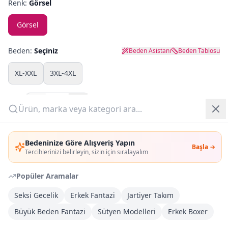
Renk:
Görsel
Yazlık Pijama
Görsel
Kampanyalar
Beden:
Seçiniz
Beden Asistanı
Beden Tablosu
Yeni Gelenler
XL-XXL
3XL-4XL
OUTLET
Adet:
Giriş Yap
Sepete Ekle
Bedeninize Göre Alışveriş Yapın
Başla →
Üye Ol
Tercihlerinizi belirleyin, sizin için sıralayalım
Şimdi Al
Popüler Aramalar
Kargoya Teslim
DHL
Seksi Gecelik
Erkek Fantazi
Jartiyer Takım
Bayram tatili sonrasında kargolanacaktır
Büyük Beden Fantazi
Sütyen Modelleri
Erkek Boxer