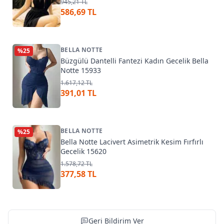
945,21 TL
586,69 TL
BELLA NOTTE
%
25
Büzgülü Dantelli Fantezi Kadın Gecelik Bella
Notte 15933
1.617,12 TL
391,01 TL
BELLA NOTTE
%
25
Bella Notte Lacivert Asimetrik Kesim Fırfırlı
Gecelik 15620
1.578,72 TL
377,58 TL
Geri Bildirim Ver