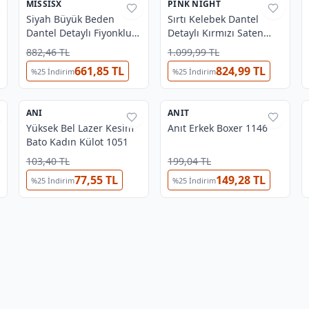
MISSISX
%
39
PINK NIGHT
%
34
Siyah Büyük Beden
Sırtı Kelebek Dantel
Dantel Detaylı Fiyonklu
Detaylı Kırmızı Saten
Gecelik missisX 3075
Büyük Beden Gecelik
882,46 TL
1.099,99 TL
Pink Night 6740
661,85 TL
824,99 TL
%
25
İndirim
%
25
İndirim
3
5
ANI
%
37
ANIT
%
31
Yüksek Bel Lazer Kesim
Anıt Erkek Boxer 1146
Bato Kadın Külot 1051
103,40 TL
199,04 TL
77,55 TL
149,28 TL
%
25
İndirim
%
25
İndirim