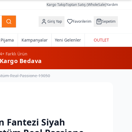
Kargo Takip
Toptan Satış (WholeSale)
Yardım
Giriş Yap
Favorilerim
Sepetim
k Pijama
Kampanyalar
Yeni Gelenler
OUTLET
4+
Farklı Ürün
Kargo Bedava
stüm Real Passione 19050
 Fantezi Siyah