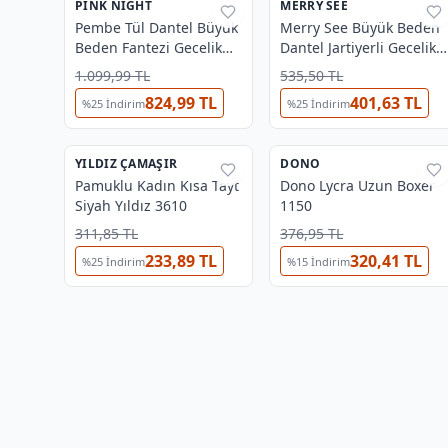
PINK NIGHT
%
53
MERRY SEE
%
35
Pembe Tül Dantel Büyük
Merry See Büyük Beden
Beden Fantezi Gecelik
Dantel Jartiyerli Gecelik+
Pink Night 6679
ÇORAP HEDİYELİ
1.099,99 TL
535,50 TL
824,99 TL
401,63 TL
%
25
İndirim
%
25
İndirim
4
YILDIZ ÇAMAŞIR
%
37
DONO
%
27
Pamuklu Kadın Kısa Tayt
Dono Lycra Uzun Boxer
⭐
Yıldız Fırsat
Siyah Yıldız 3610
1150
311,85 TL
376,95 TL
233,89 TL
320,41 TL
%
25
İndirim
%
15
İndirim