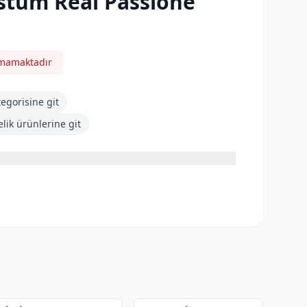
stüm Real Passione
nmamaktadır
egorisine git
lik
ürünlerine git
2