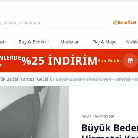
Bana Özel
zi
Büyük Beden
Markalar
Plaj & Mayo
Yazlı
%25
İNDİRİM
NLERDE
Son Günler
im
ük Beden Fantezi Gecelik
/
Büyük Beden Fantezi Siyah Hizmetçi Ko
REAL PASSIONE
Büyük Beden