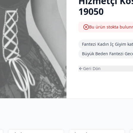
Hizmetçi Ko
19050
Bu ürün stokta bulu
Fantezi Kadın İç Giyim
kat
Büyük Beden Fantezi Gece
Geri Dön