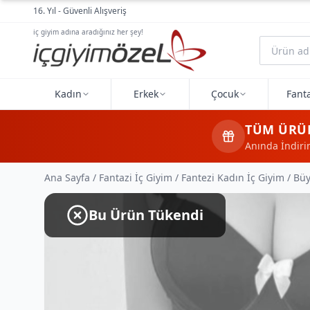
Ana içeriğe geç
16. Yıl - Güvenli Alışveriş
iç giyim adına aradığınız her şey!
Kadın
Erkek
Çocuk
Fanta
TÜM ÜRÜ
Anında İndir
Ana Sayfa
/
Fantazi İç Giyim
/
Fantezi Kadın İç Giyim
/
Büy
Bu Ürün Tükendi