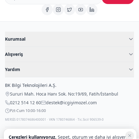
Kurumsal
Hakkımızda
Alışveriş
Blog
Kadın İç Giyim
İç Giyim Rehberi
Yardım
Erkek İç Giyim
İletişim
Sıkça Sorulan Sorular
Fantazi İç Giyim
BK Bilgi Teknolojileri A.Ş.
İade Politikası
Çocuk İç Giyim
Sururi Mah. Hoca Hanı Sok. No:19/69
,
Fatih
/
İstanbul
Kargo Politikası
Outlet Fırsatları
0212 514 12 60
destek@icgiyimozel.com
Gizli Paketleme
Pzt-Cum 10:00-16:00
MERSİS 0178074686400001 · VKN 1780746864 · Tic.Sicil 906539-0
Çerezleri kullanıyoruz.
Sepet, oturum ve daha iyi alışveriş