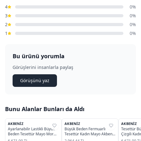
4
0%
3
0%
2
0%
1
0%
Bu ürünü yorumla
Görüşlerini insanlarla paylaş
Görüşünü yaz
Bunu Alanlar Bunları da Aldı
AKBENIZ
AKBENIZ
AKBENIZ
%
29
%
29
%
29
Ayarlanabilir Lastikli Büyük
Büyük Beden Fermuarlı
Tesettür B
Beden Tesettür Mayo Mor
Tesettür Kadın Mayo Akbeniz
Çizgili Kadın M
Akbeniz 55015
44010
55015
6.671,00 TL
2.964,44 TL
6.671,00 T