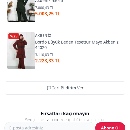
Akbeniz 55015
7.000,43 TL
5.003,25 TL
AKBENIZ
%
25
Bordo Büyük Beden Tesettür Mayo Akbeniz
44020
3.110,83 TL
2.223,33 TL
Geri Bildirim Ver
Fırsatları kaçırmayın
Yeni gelenler ve indirimler için bültene abone olun
Abone Ol