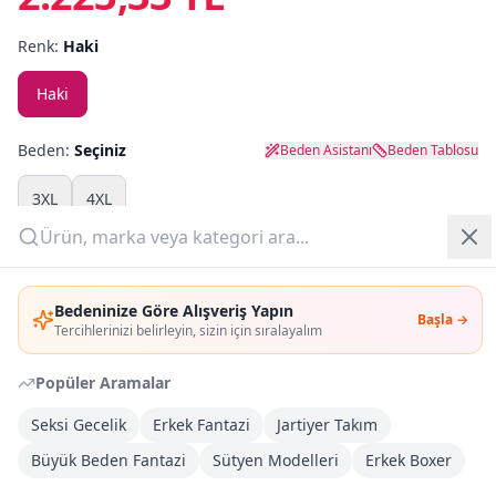
Renk:
Haki
Yazlık Pijama
Haki
Kampanyalar
Yeni Gelenler
Beden:
Seçiniz
Beden Asistanı
Beden Tablosu
OUTLET
3XL
4XL
Adet:
Giriş Yap
Bedeninize Göre Alışveriş Yapın
Başla →
Üye Ol
Sepete Ekle
Tercihlerinizi belirleyin, sizin için sıralayalım
Popüler Aramalar
Şimdi Al
Seksi Gecelik
Erkek Fantazi
Jartiyer Takım
Büyük Beden Fantazi
Kargoya Teslim
Sütyen Modelleri
Erkek Boxer
DHL
Bayram tatili sonrasında kargolanacaktır