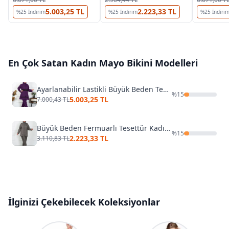
5.003,25 TL
2.223,33 TL
%
25
İndirim
%
25
İndirim
%
25
İndiri
En Çok Satan
Kadın Mayo Bikini
Modelleri
Ayarlanabilir Lastikli Büyük Beden Tesettür Mayo Mor Akbeniz 55015
%
15
5.003,25 TL
7.000,43 TL
Büyük Beden Fermuarlı Tesettür Kadın Mayo Akbeniz 44010
%
15
2.223,33 TL
3.110,83 TL
İlginizi Çekebilecek Koleksiyonlar