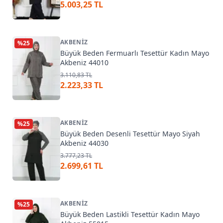
5.003,25 TL
AKBENIZ
%
25
Büyük Beden Fermuarlı Tesettür Kadın Mayo
Akbeniz 44010
3.110,83 TL
2.223,33 TL
AKBENIZ
%
25
Büyük Beden Desenli Tesettür Mayo Siyah
Akbeniz 44030
3.777,23 TL
2.699,61 TL
AKBENIZ
%
25
Büyük Beden Lastikli Tesettür Kadın Mayo