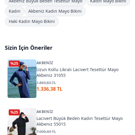
Akbeniz Büyük Beden Tesettür Mayo
Kadın Mayo Bikini
Kadın
Akbeniz Kadın Mayo Bikini
Haki Kadın Mayo Bikini
Sizin İçin Öneriler
AKBENIZ
%
25
Uzun Kollu Likralı Lacivert Tesettür Mayo
Akbeniz 31055
1.869,83 TL
1.336,38 TL
AKBENIZ
%
25
Lacivert Büyük Beden Kadın Tesettür Mayo
Akbeniz 55015
7.000,43 TL