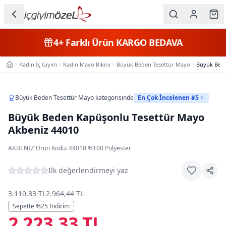
Ana içeriğe geç
İç Giyim
4+
Farklı Ürün
KARGO BEDAVA
Kategorileri
Kadın İç Giyim
Kadın Mayo Bikini
Büyük Beden Tesettür Mayo
Büyük Bede
Ana Sayfa
Kadın
Erkek
Büyük Beden Tesettür Mayo
kategorisinde
En Çok İncelenen #5
Büyük Beden Kapüşonlu Tesettür Mayo
Çocuk
Akbeniz 44010
Fantazi
AKBENIZ
·
Ürün Kodu:
44010
·
%100 Polyester
Büyük
İlk değerlendirmeyi yaz
Beden
3.110,83 TL
2.964,44 TL
Markalar
Sepette %
25
İndirim
2.223,33 TL
Plaj & Mayo