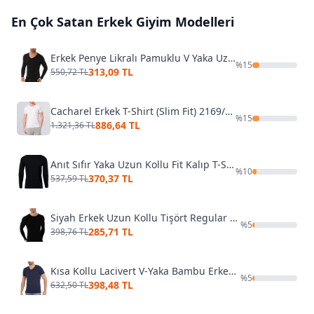
En Çok Satan
Erkek Giyim
Modelleri
Erkek Penye Likralı Pamuklu V Yaka Uzun Kol T-Shirt Özkan 0274
%
15
313,09 TL
550,72 TL
Cacharel Erkek T-Shirt (Slim Fit) 2169/BEYAZ
%
15
886,64 TL
1.321,36 TL
Anıt Sıfır Yaka Uzun Kollu Fit Kalıp T-Shirt 1165
%
10
370,37 TL
537,59 TL
Siyah Erkek Uzun Kollu Tişört Regular Fit Bisiklet Yaka %100 Pamuk Arma Yıldız 1189
%
5
285,71 TL
398,76 TL
Kısa Kollu Lacivert V-Yaka Bambu Erkek T-Shirt Yıldız 482
%
5
398,48 TL
632,50 TL