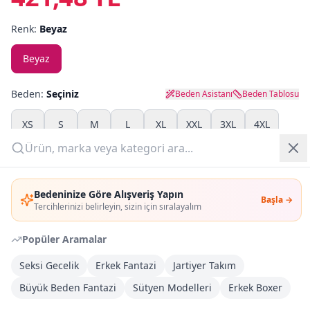
Renk:
Beyaz
Yazlık Pijama
Beyaz
Kampanyalar
Yeni Gelenler
Beden:
Seçiniz
Beden Asistanı
Beden Tablosu
OUTLET
XS
S
M
L
XL
XXL
3XL
4XL
Adet:
Giriş Yap
Bedeninize Göre Alışveriş Yapın
Başla →
Üye Ol
Sepete Ekle
Tercihlerinizi belirleyin, sizin için sıralayalım
Popüler Aramalar
Şimdi Al
Seksi Gecelik
Erkek Fantazi
Jartiyer Takım
Büyük Beden Fantazi
Kargoya Teslim
Sütyen Modelleri
Erkek Boxer
Şehir seçin
DHL
İlk iş günü kargoda