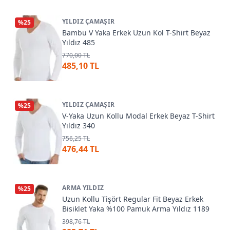
YILDIZ ÇAMAŞIR
%
25
Bambu V Yaka Erkek Uzun Kol T-Shirt Beyaz
Yıldız 485
770,00 TL
485,10 TL
YILDIZ ÇAMAŞIR
%
25
V-Yaka Uzun Kollu Modal Erkek Beyaz T-Shirt
Yıldız 340
756,25 TL
476,44 TL
ARMA YILDIZ
%
25
Uzun Kollu Tişört Regular Fit Beyaz Erkek
Bisiklet Yaka %100 Pamuk Arma Yıldız 1189
398,76 TL