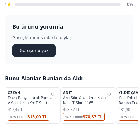
1
0%
Bu ürünü yorumla
Görüşlerini insanlarla paylaş
Görüşünü yaz
Bunu Alanlar Bunları da Aldı
3
3
ÖZKAN
ANIT
YILDIZ ÇA
%
43
%
31
%
37
Erkek Penye Likralı Pamuklu
Anıt Sıfır Yaka Uzun Kollu Fit
Kısa Kollu 
V Yaka Uzun Kol T-Shirt
Kalıp T-Shirt 1165
Bambu Erkek
Özkan 0274
482
417,45 TL
493,82 TL
531,30 TL
313,09 TL
370,37 TL
%
25
İndirim
%
25
İndirim
%
25
İndiri