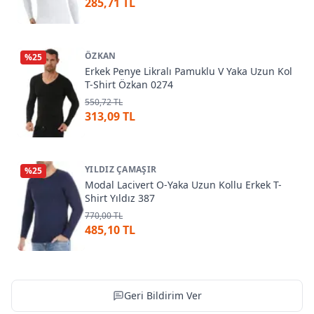
285,71 TL
ÖZKAN
%
25
Erkek Penye Likralı Pamuklu V Yaka Uzun Kol
T-Shirt Özkan 0274
550,72 TL
313,09 TL
YILDIZ ÇAMAŞIR
%
25
Modal Lacivert O-Yaka Uzun Kollu Erkek T-
Shirt Yıldız 387
770,00 TL
485,10 TL
Geri Bildirim Ver