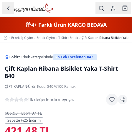
Ana içeriğe geç
İç Giyim
4+
Farklı Ürün
KARGO BEDAVA
Kategorileri
Erkek İç Giyim
Erkek Giyim
T-Shirt Erkek
Çift Kaplan Ribana Bisiklet Yaka T
Ana Sayfa
Kadın
Erkek
T-Shirt Erkek
kategorisinde
En Çok İncelenen #4
Çift Kaplan Ribana Bisiklet Yaka T-Shirt
Çocuk
840
Fantazi
ÇIFT KAPLAN
·
Ürün Kodu:
840
·
%100 Pamuk
Büyük
İlk değerlendirmeyi yaz
Beden
686,53 TL
561,97 TL
Markalar
Sepette %
25
İndirim
421,48 TL
Plaj & Mayo