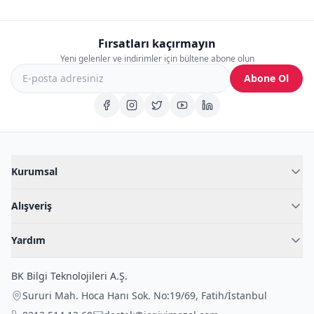
Fırsatları kaçırmayın
Yeni gelenler ve indirimler için bültene abone olun
Abone Ol
Kurumsal
Hakkımızda
Alışveriş
Blog
Kadın İç Giyim
İç Giyim Rehberi
Yardım
Erkek İç Giyim
İletişim
Sıkça Sorulan Sorular
Fantazi İç Giyim
BK Bilgi Teknolojileri A.Ş.
İade Politikası
Çocuk İç Giyim
Sururi Mah. Hoca Hanı Sok. No:19/69
,
Fatih
/
İstanbul
Kargo Politikası
Outlet Fırsatları