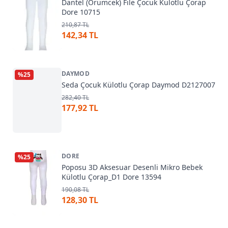
Dantel (Örümcek) File Çocuk Külotlu Çorap
Dore 10715
210,87 TL
142,34 TL
DAYMOD
%
25
Seda Çocuk Külotlu Çorap Daymod D2127007
282,40 TL
177,92 TL
DORE
%
25
Poposu 3D Aksesuar Desenli Mikro Bebek
Külotlu Çorap_D1 Dore 13594
190,08 TL
128,30 TL