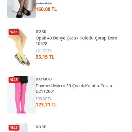
254,10 TL
160,08 TL
DORE
%
15
Opak 40 Denye Çocuk Külotlu Çorap Dore
10678
121,77 TL
93,15 TL
DAYMOD
%
25
Daymod Mycro 50 Çocuk Külotlu Çorap
D2112001
195,57 TL
123,21 TL
DORE
%
25