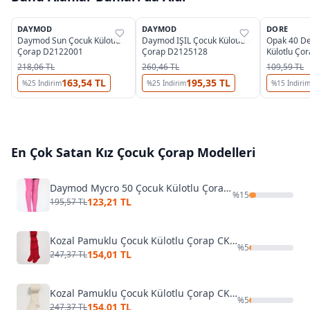
4
2
DAYMOD
DAYMOD
DORE
%
37
%
37
%
24
Daymod Sun Çocuk Külotlu
Daymod IŞIL Çocuk Külotlu
Opak 40 D
Çorap D2122001
Çorap D2125128
Külotlu Ço
218,06 TL
260,46 TL
109,59 TL
163,54 TL
195,35 TL
%
25
İndirim
%
25
İndirim
%
15
İndiri
En Çok Satan
Kız Çocuk Çorap
Modelleri
Daymod Mycro 50 Çocuk Külotlu Çorap D2112001
%
15
123,21 TL
195,57 TL
Kozal Pamuklu Çocuk Külotlu Çorap CKOZ01442
%
5
154,01 TL
247,37 TL
Kozal Pamuklu Çocuk Külotlu Çorap CKOZ01442 Kırmızı
%
5
154,01 TL
247,37 TL