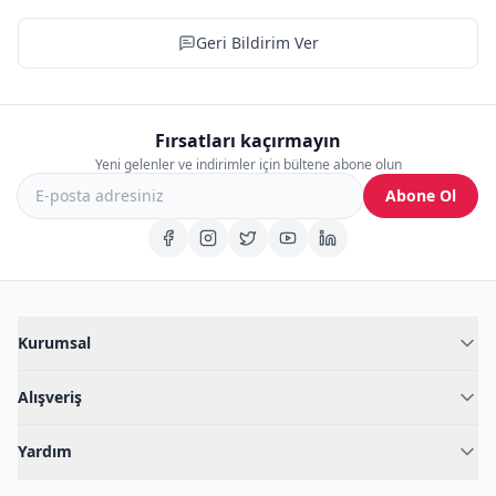
Geri Bildirim Ver
Fırsatları kaçırmayın
Yeni gelenler ve indirimler için bültene abone olun
Abone Ol
Kurumsal
Hakkımızda
Alışveriş
Blog
Kadın İç Giyim
İç Giyim Rehberi
Yardım
Erkek İç Giyim
İletişim
Sıkça Sorulan Sorular