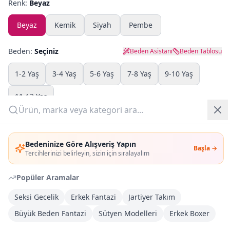
Renk:
Beyaz
Yazlık Pijama
Beyaz
Kemik
Siyah
Pembe
Kampanyalar
Beden:
Seçiniz
Beden Asistanı
Beden Tablosu
Yeni Gelenler
1-2 Yaş
3-4 Yaş
5-6 Yaş
7-8 Yaş
9-10 Yaş
OUTLET
11-12 Yaş
Giriş Yap
Adet:
Bedeninize Göre Alışveriş Yapın
Başla →
Üye Ol
Tercihlerinizi belirleyin, sizin için sıralayalım
Sepete Ekle
Popüler Aramalar
Şimdi Al
Seksi Gecelik
Erkek Fantazi
Jartiyer Takım
Büyük Beden Fantazi
Sütyen Modelleri
Erkek Boxer
Kargoya Teslim
DHL
1-3 İş Günü