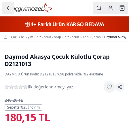
Ana içeriğe geç
İç Giyim
4+
Farklı Ürün
KARGO BEDAVA
Kategorileri
Çocuk İç Giyim
Kız Çocuk Çorap
Kız Çocuk Külotlu Çorap
Daymod Akasya 
Ana Sayfa
Kadın
Erkek
Daymod Akasya Çocuk Külotlu Çorap
D2121013
Çocuk
DAYMOD
·
Ürün Kodu:
D2121013
·
%98 polyamide, %2 elastane
Fantazi
İlk değerlendirmeyi yaz
Büyük
Beden
240,20 TL
Sepette %
25
İndirim
180,15 TL
Markalar
Plaj & Mayo