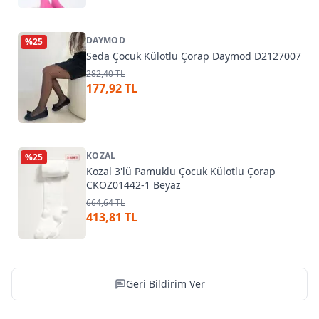
DAYMOD
%
25
Seda Çocuk Külotlu Çorap Daymod D2127007
282,40 TL
177,92 TL
KOZAL
%
25
Kozal 3'lü Pamuklu Çocuk Külotlu Çorap
CKOZ01442-1 Beyaz
664,64 TL
413,81 TL
Geri Bildirim Ver