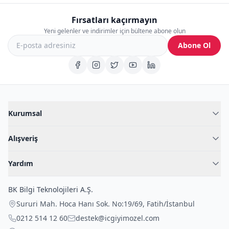
Fırsatları kaçırmayın
Yeni gelenler ve indirimler için bültene abone olun
Abone Ol
Kurumsal
Hakkımızda
Alışveriş
Blog
Kadın İç Giyim
İç Giyim Rehberi
Yardım
Erkek İç Giyim
İletişim
Sıkça Sorulan Sorular
Fantazi İç Giyim
BK Bilgi Teknolojileri A.Ş.
İade Politikası
Çocuk İç Giyim
Sururi Mah. Hoca Hanı Sok. No:19/69
,
Fatih
/
İstanbul
Kargo Politikası
Outlet Fırsatları
0212 514 12 60
destek@icgiyimozel.com
Gizli Paketleme