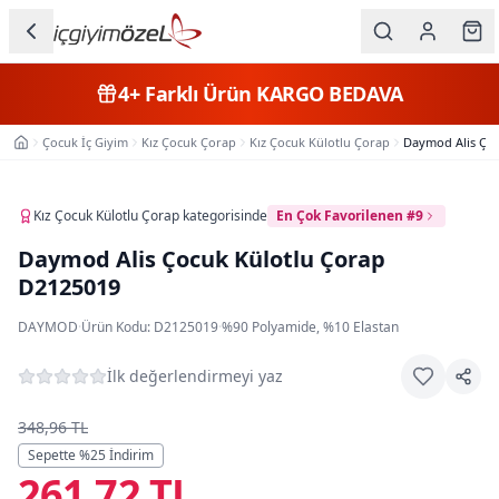
Ana içeriğe geç
İç Giyim
4+
Farklı Ürün
KARGO BEDAVA
Kategorileri
Çocuk İç Giyim
Kız Çocuk Çorap
Kız Çocuk Külotlu Çorap
Daymod Alis Çoc
Ana Sayfa
Kadın
Erkek
Kız Çocuk Külotlu Çorap
kategorisinde
En Çok Favorilenen #9
Daymod Alis Çocuk Külotlu Çorap
Çocuk
D2125019
Fantazi
DAYMOD
·
Ürün Kodu:
D2125019
·
%90 Polyamide, %10 Elastan
Büyük
İlk değerlendirmeyi yaz
Beden
348,96 TL
Markalar
Sepette %
25
İndirim
261,72 TL
Plaj & Mayo