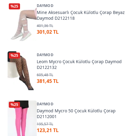
DAYMOD
%
25
Mine Aksesuarlı Çocuk Külotlu Çorap Beyaz
Daymod D2122118
401,36 TL
301,02 TL
DAYMOD
%
25
Leom Mycro Çocuk Külotlu Çorap Daymod
D2122132
605,48 TL
381,45 TL
DAYMOD
%
25
Daymod Mycro 50 Çocuk Külotlu Çorap
D2112001
195,57 TL
123,21 TL