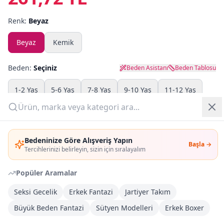
Renk:
Beyaz
Yazlık Pijama
Beyaz
Kemik
Kampanyalar
Yeni Gelenler
Beden:
Seçiniz
Beden Asistanı
Beden Tablosu
OUTLET
1-2 Yaş
5-6 Yaş
7-8 Yaş
9-10 Yaş
11-12 Yaş
Adet:
Giriş Yap
Bedeninize Göre Alışveriş Yapın
Başla →
Üye Ol
Sepete Ekle
Tercihlerinizi belirleyin, sizin için sıralayalım
Popüler Aramalar
Şimdi Al
Seksi Gecelik
Erkek Fantazi
Jartiyer Takım
Büyük Beden Fantazi
Kargoya Teslim
Sütyen Modelleri
Erkek Boxer
DHL
1-3 İş Günü