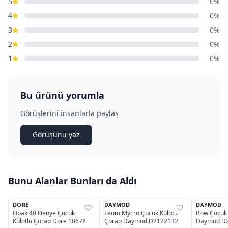
5
0%
4
0%
3
0%
2
0%
1
0%
Bu ürünü yorumla
Görüşlerini insanlarla paylaş
Görüşünü yaz
Bunu Alanlar Bunları da Aldı
11
DORE
DAYMOD
DAYMOD
%
24
%
37
%
37
Opak 40 Denye Çocuk
Leom Mycro Çocuk Külotlu
Bow Çocuk 
Külotlu Çorap Dore 10678
Çorap Daymod D2122132
Daymod D