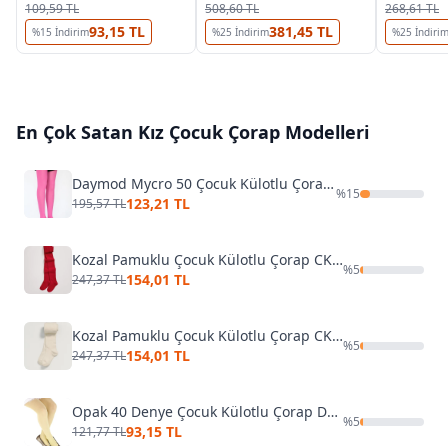
109,59 TL
508,60 TL
268,61 TL
93,15 TL
381,45 TL
%
15
İndirim
%
25
İndirim
%
25
İndiri
En Çok Satan
Kız Çocuk Çorap
Modelleri
Daymod Mycro 50 Çocuk Külotlu Çorap D2112001
%
15
123,21 TL
195,57 TL
Kozal Pamuklu Çocuk Külotlu Çorap CKOZ01442
%
5
154,01 TL
247,37 TL
Kozal Pamuklu Çocuk Külotlu Çorap CKOZ01442 Kırmızı
%
5
154,01 TL
247,37 TL
Opak 40 Denye Çocuk Külotlu Çorap Dore 10678
%
5
93,15 TL
121,77 TL