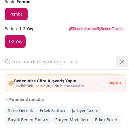
Renk:
Pembe
Yazlık Pijama
Pembe
Kampanyalar
Beden:
1-2 Yaş
Beden Asistanı
Beden Tablosu
Yeni Gelenler
1-2 Yaş
OUTLET
Adet:
Giriş Yap
Sepete Ekle
Bedeninize Göre Alışveriş Yapın
Başla →
Üye Ol
Tercihlerinizi belirleyin, sizin için sıralayalım
Şimdi Al
Popüler Aramalar
Seksi Gecelik
Kargoya Teslim
Erkek Fantazi
Jartiyer Takım
DHL
1-3 İş Günü
Büyük Beden Fantazi
Sütyen Modelleri
Erkek Boxer