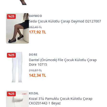
DAYMOD
%
25
Seda Çocuk Külotlu Çorap Daymod D2127007
282,40 TL
177,92 TL
DORE
%
25
Dantel (Örümcek) File Çocuk Külotlu Çorap
Dore 10715
210,87 TL
142,34 TL
KOZAL
%
25
Kozal 3'lü Pamuklu Çocuk Külotlu Çorap
CKOZ01442-1 Beyaz