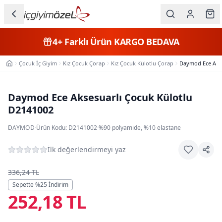
Ana içeriğe geç
İç Giyim
4+
Farklı Ürün
KARGO BEDAVA
Kategorileri
Çocuk İç Giyim
Kız Çocuk Çorap
Kız Çocuk Külotlu Çorap
Daymod Ece Akse
Ana Sayfa
Kadın
Erkek
Daymod Ece Aksesuarlı Çocuk Külotlu
D2141002
Çocuk
DAYMOD
·
Ürün Kodu:
D2141002
·
%90 polyamide, %10 elastane
Fantazi
İlk değerlendirmeyi yaz
Büyük
Beden
336,24 TL
Sepette %
25
İndirim
252,18 TL
Markalar
Plaj & Mayo