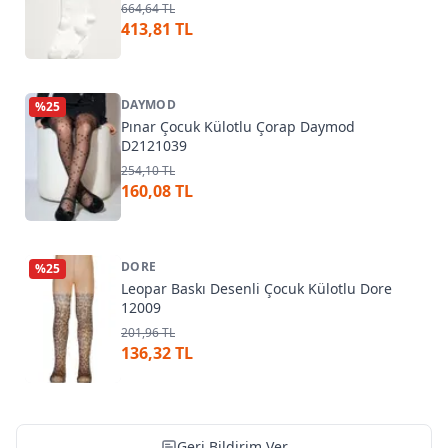
664,64 TL
413,81 TL
DAYMOD
%
25
Pınar Çocuk Külotlu Çorap Daymod
D2121039
254,10 TL
160,08 TL
DORE
%
25
Leopar Baskı Desenli Çocuk Külotlu Dore
12009
201,96 TL
136,32 TL
Geri Bildirim Ver