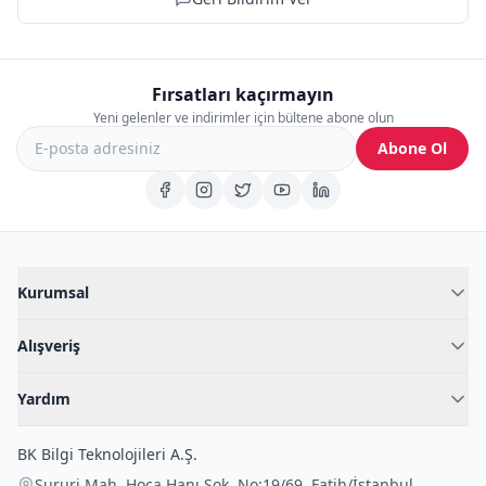
Fırsatları kaçırmayın
Yeni gelenler ve indirimler için bültene abone olun
Abone Ol
Kurumsal
Hakkımızda
Alışveriş
Blog
Kadın İç Giyim
İç Giyim Rehberi
Yardım
Erkek İç Giyim
İletişim
Sıkça Sorulan Sorular
Fantazi İç Giyim
BK Bilgi Teknolojileri A.Ş.
İade Politikası
Çocuk İç Giyim
Sururi Mah. Hoca Hanı Sok. No:19/69
,
Fatih
/
İstanbul