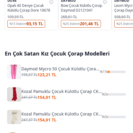
DORE
DAYMOD
DAYMOD
%
24
%
37
%
37
Opak 40 Denye Çocuk
Bow Çocuk Külotlu Çorap
Leom Mycro
Külotlu Çorap Dore 10678
Daymod D2121041
Çorap Day
109,59 TL
268,61 TL
508,60 TL
93,15 TL
201,46 TL
%
15
İndirim
%
25
İndirim
%
25
İndiri
En Çok Satan
Kız Çocuk Çorap
Modelleri
Daymod Mycro 50 Çocuk Külotlu Çorap D2112001
%
15
123,21 TL
195,57 TL
Kozal Pamuklu Çocuk Külotlu Çorap CKOZ01442
%
5
154,01 TL
247,37 TL
Kozal Pamuklu Çocuk Külotlu Çorap CKOZ01442 Kırmızı
%
5
154,01 TL
247,37 TL