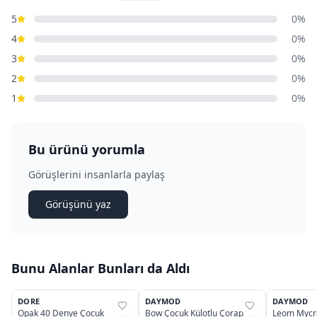
5
0%
4
0%
3
0%
2
0%
1
0%
Bu ürünü yorumla
Görüşlerini insanlarla paylaş
Görüşünü yaz
Bunu Alanlar Bunları da Aldı
DORE
DAYMOD
DAYMOD
%
24
%
37
%
37
Opak 40 Denye Çocuk
Bow Çocuk Külotlu Çorap
Leom Mycro