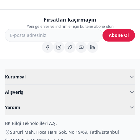
Fırsatları kaçırmayın
Yeni gelenler ve indirimler için bültene abone olun
Abone Ol
Kurumsal
Hakkımızda
Alışveriş
Blog
Kadın İç Giyim
İç Giyim Rehberi
Yardım
Erkek İç Giyim
İletişim
Sıkça Sorulan Sorular
Fantazi İç Giyim
BK Bilgi Teknolojileri A.Ş.
İade Politikası
Çocuk İç Giyim
Sururi Mah. Hoca Hanı Sok. No:19/69
,
Fatih
/
İstanbul
Kargo Politikası