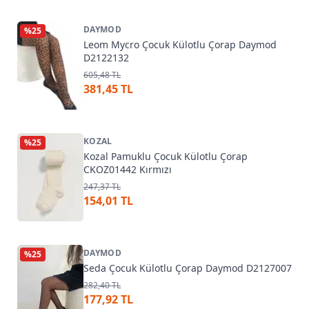
DAYMOD
%
25
Leom Mycro Çocuk Külotlu Çorap Daymod
D2122132
605,48 TL
381,45 TL
KOZAL
%
25
Kozal Pamuklu Çocuk Külotlu Çorap
CKOZ01442 Kırmızı
247,37 TL
154,01 TL
DAYMOD
%
25
Seda Çocuk Külotlu Çorap Daymod D2127007
282,40 TL
177,92 TL