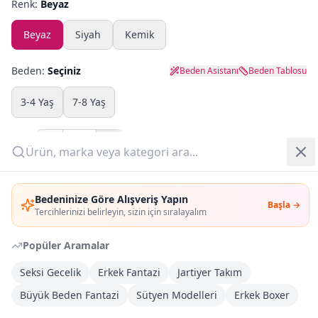
Renk:
Beyaz
Yazlık Pijama
Beyaz
Siyah
Kemik
Kampanyalar
Beden:
Seçiniz
Beden Asistanı
Beden Tablosu
Yeni Gelenler
3-4 Yaş
7-8 Yaş
OUTLET
Adet:
Giriş Yap
Sepete Ekle
Bedeninize Göre Alışveriş Yapın
Başla →
Üye Ol
Tercihlerinizi belirleyin, sizin için sıralayalım
Şimdi Al
Popüler Aramalar
Kargoya Teslim
DHL
Seksi Gecelik
Erkek Fantazi
Jartiyer Takım
1-3 İş Günü
Büyük Beden Fantazi
Sütyen Modelleri
Erkek Boxer