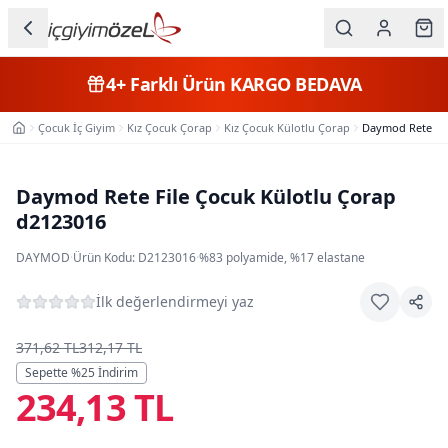
Ana içeriğe geç
İç Giyim
4+
Farklı Ürün
KARGO BEDAVA
Kategorileri
Çocuk İç Giyim
Kız Çocuk Çorap
Kız Çocuk Külotlu Çorap
Daymod Rete Fil
Ana Sayfa
Kadın
Erkek
Daymod Rete File Çocuk Külotlu Çorap
d2123016
Çocuk
DAYMOD
·
Ürün Kodu:
D2123016
·
%83 polyamide, %17 elastane
Fantazi
İlk değerlendirmeyi yaz
Büyük
Beden
371,62 TL
312,17 TL
Sepette %
25
İndirim
234,13 TL
Markalar
Plaj & Mayo