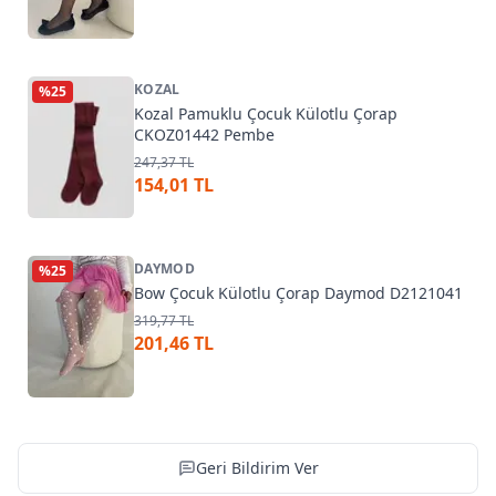
KOZAL
%
25
Kozal Pamuklu Çocuk Külotlu Çorap
CKOZ01442 Pembe
247,37 TL
154,01 TL
DAYMOD
%
25
Bow Çocuk Külotlu Çorap Daymod D2121041
319,77 TL
201,46 TL
Geri Bildirim Ver