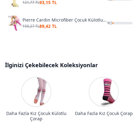
93,15 TL
121,77 TL
Pierre Cardin Microfiber Çocuk Külotlu Çorap Aida
%
5
89,42 TL
150,27 TL
İlginizi Çekebilecek Koleksiyonlar
Daha Fazla Kız Çocuk Külotlu
Daha Fazla Kız Çocuk Çorap
Çorap