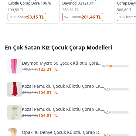
Külotlu Çorap Dore 10678
Daymod D2121041
Çorap Day
109,59 TL
268,61 TL
508,60 TL
93,15 TL
201,46 TL
%
15
İndirim
%
25
İndirim
%
25
İndiri
En Çok Satan
Kız Çocuk Çorap
Modelleri
Daymod Mycro 50 Çocuk Külotlu Çorap D2112001
%
15
123,21 TL
195,57 TL
Kozal Pamuklu Çocuk Külotlu Çorap CKOZ01442
%
5
154,01 TL
247,37 TL
Kozal Pamuklu Çocuk Külotlu Çorap CKOZ01442 Kırmızı
%
5
154,01 TL
247,37 TL
Opak 40 Denye Çocuk Külotlu Çorap Dore 10678
%
5