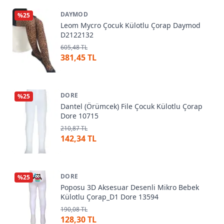
DAYMOD
%
25
Leom Mycro Çocuk Külotlu Çorap Daymod
D2122132
605,48 TL
381,45 TL
DORE
%
25
Dantel (Örümcek) File Çocuk Külotlu Çorap
Dore 10715
210,87 TL
142,34 TL
DORE
%
25
Poposu 3D Aksesuar Desenli Mikro Bebek
Külotlu Çorap_D1 Dore 13594
190,08 TL
128,30 TL