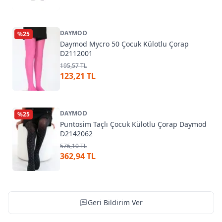
DAYMOD
%
25
Daymod Mycro 50 Çocuk Külotlu Çorap
D2112001
195,57 TL
123,21 TL
DAYMOD
%
25
Puntosim Taçlı Çocuk Külotlu Çorap Daymod
D2142062
576,10 TL
362,94 TL
Geri Bildirim Ver