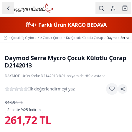
Ana içeriğe geç
İç Giyim
4+
Farklı Ürün
KARGO BEDAVA
Kategorileri
Çocuk İç Giyim
Kız Çocuk Çorap
Kız Çocuk Külotlu Çorap
Daymod Serra M
Ana Sayfa
Kadın
Erkek
Daymod Serra Mycro Çocuk Külotlu Çorap
D2142013
Çocuk
DAYMOD
·
Ürün Kodu:
D2142013
·
%91 polyamide, %9 elastane
Fantazi
İlk değerlendirmeyi yaz
Büyük
Beden
348,96 TL
Sepette %
25
İndirim
261,72 TL
Markalar
Plaj & Mayo