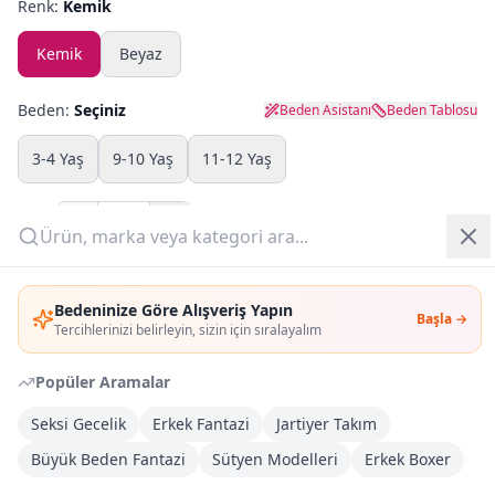
Renk:
Kemik
Yazlık Pijama
Kemik
Beyaz
Kampanyalar
Beden:
Seçiniz
Beden Asistanı
Beden Tablosu
Yeni Gelenler
3-4 Yaş
9-10 Yaş
11-12 Yaş
OUTLET
Adet:
Giriş Yap
Sepete Ekle
Bedeninize Göre Alışveriş Yapın
Başla →
Üye Ol
Tercihlerinizi belirleyin, sizin için sıralayalım
Şimdi Al
Popüler Aramalar
Kargoya Teslim
DHL
Seksi Gecelik
Erkek Fantazi
Jartiyer Takım
1-3 İş Günü
Büyük Beden Fantazi
Sütyen Modelleri
Erkek Boxer