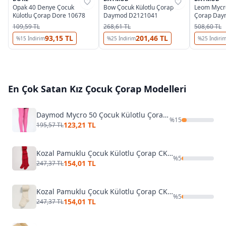
Opak 40 Denye Çocuk
Bow Çocuk Külotlu Çorap
Leom Mycro
Külotlu Çorap Dore 10678
Daymod D2121041
Çorap Day
109,59 TL
268,61 TL
508,60 TL
93,15 TL
201,46 TL
%
15
İndirim
%
25
İndirim
%
25
İndiri
En Çok Satan
Kız Çocuk Çorap
Modelleri
Daymod Mycro 50 Çocuk Külotlu Çorap D2112001
%
15
123,21 TL
195,57 TL
Kozal Pamuklu Çocuk Külotlu Çorap CKOZ01442
%
5
154,01 TL
247,37 TL
Kozal Pamuklu Çocuk Külotlu Çorap CKOZ01442 Kırmızı
%
5
154,01 TL
247,37 TL