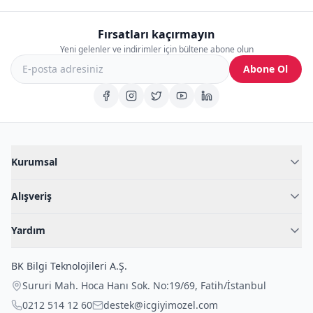
Fırsatları kaçırmayın
Yeni gelenler ve indirimler için bültene abone olun
Abone Ol
Kurumsal
Hakkımızda
Alışveriş
Blog
Kadın İç Giyim
İç Giyim Rehberi
Yardım
Erkek İç Giyim
İletişim
Sıkça Sorulan Sorular
Fantazi İç Giyim
BK Bilgi Teknolojileri A.Ş.
İade Politikası
Çocuk İç Giyim
Sururi Mah. Hoca Hanı Sok. No:19/69
,
Fatih
/
İstanbul
Kargo Politikası
Outlet Fırsatları
0212 514 12 60
destek@icgiyimozel.com