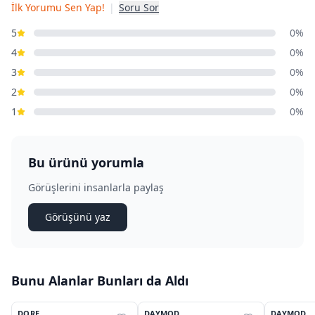
İlk Yorumu Sen Yap!
|
Soru Sor
5
0%
4
0%
3
0%
2
0%
1
0%
Bu ürünü yorumla
Görüşlerini insanlarla paylaş
Görüşünü yaz
Bunu Alanlar Bunları da Aldı
11
DORE
DAYMOD
DAYMOD
%
24
%
37
%
37