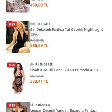
459,00 TL
NIGHTLIGHT
%
25
Bel Dekolteli Fantezi Tül Gecelik Night Light
3286
945,21 TL
586,69 TL
AHU LINGERIE
%
25
Siyah Kısa Tül Gecelik Ahu Primoda 4113
560,12 TL
373,41 TL
LILY BIANCA
%
25
Leopar Desenli Yandan Büzgülü Fantazi