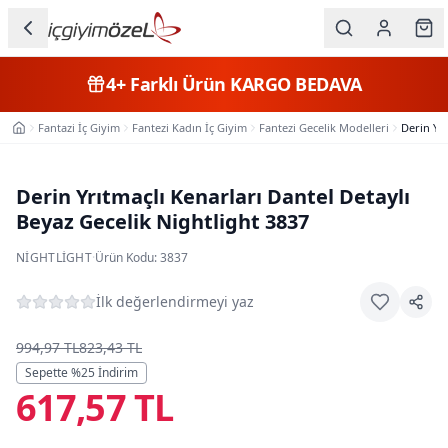
Ana içeriğe geç
İç Giyim
4+
Farklı Ürün
KARGO BEDAVA
Kategorileri
Fantazi İç Giyim
Fantezi Kadın İç Giyim
Fantezi Gecelik Modelleri
Derin Yrı
Ana Sayfa
Kadın
Erkek
Derin Yrıtmaçlı Kenarları Dantel Detaylı
Beyaz Gecelik Nightlight 3837
Çocuk
NIGHTLIGHT
·
Ürün Kodu:
3837
Fantazi
İlk değerlendirmeyi yaz
Büyük
Beden
994,97 TL
823,43 TL
Sepette %
25
İndirim
617,57 TL
Markalar
Plaj & Mayo