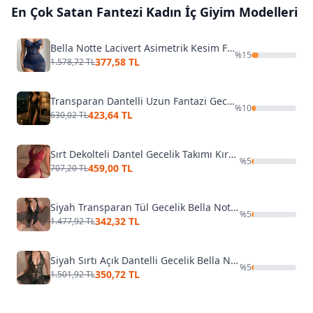
En Çok Satan
Fantezi Kadın İç Giyim
Modelleri
Bella Notte Lacivert Asimetrik Kesim Fırfırlı Gecelik 15620
%
15
377,58 TL
1.578,72 TL
Transparan Dantelli Uzun Fantazi Gecelik Venlisa V2500
%
10
423,64 TL
630,02 TL
Sırt Dekolteli Dantel Gecelik Takımı Kırmızı Merry See 2215-Kırmızı
%
5
459,00 TL
707,20 TL
Siyah Transparan Tül Gecelik Bella Notte 15514
%
5
342,32 TL
1.477,92 TL
Siyah Sırtı Açık Dantelli Gecelik Bella Notte 15032
%
5
350,72 TL
1.501,92 TL