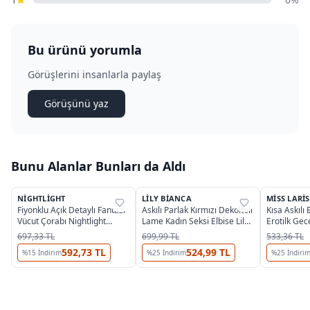
Bu ürünü yorumla
Görüşlerini insanlarla paylaş
Görüşünü yaz
Bunu Alanlar Bunları da Aldı
NIGHTLIGHT
LILY BIANCA
MISS LARIS
%
29
%
38
%
33
Fiyonklu Açık Detaylı Fantazi
Askılı Parlak Kırmızı Dekolteli
Kısa Askılı
Vücut Çorabı Nightlight
Lame Kadın Seksi Elbise Lily
Erotilk Gec
5009-1
Bianca LB-142
4411
697,33 TL
699,99 TL
533,36 TL
592,73 TL
524,99 TL
%
15
İndirim
%
25
İndirim
%
25
İndiri