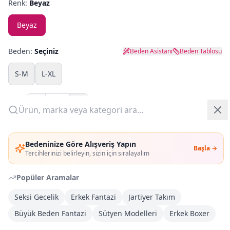
Renk:
Beyaz
Yazlık Pijama
Beyaz
Kampanyalar
Beden:
Seçiniz
Beden Asistanı
Beden Tablosu
Yeni Gelenler
S-M
L-XL
OUTLET
Adet:
Giriş Yap
Sepete Ekle
Bedeninize Göre Alışveriş Yapın
Başla →
Üye Ol
Tercihlerinizi belirleyin, sizin için sıralayalım
Şimdi Al
Popüler Aramalar
Kargoya Teslim
DHL
Seksi Gecelik
Erkek Fantazi
Jartiyer Takım
Bayram tatili sonrasında kargolanacaktır
Büyük Beden Fantazi
Sütyen Modelleri
Erkek Boxer