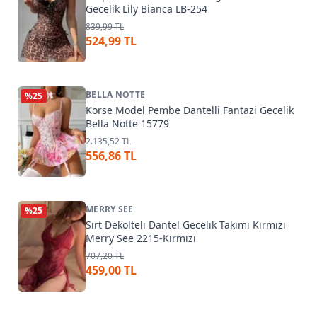
Gecelik Lily Bianca LB-254
839,99 TL
524,99 TL
BELLA NOTTE
%
25
Korse Model Pembe Dantelli Fantazi Gecelik
Bella Notte 15779
2.135,52 TL
556,86 TL
MERRY SEE
%
25
Sırt Dekolteli Dantel Gecelik Takımı Kırmızı
Merry See 2215-Kırmızı
707,20 TL
459,00 TL