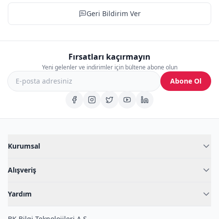
Geri Bildirim Ver
Fırsatları kaçırmayın
Yeni gelenler ve indirimler için bültene abone olun
Abone Ol
Kurumsal
Hakkımızda
Alışveriş
Blog
Kadın İç Giyim
İç Giyim Rehberi
Yardım
Erkek İç Giyim
İletişim
Sıkça Sorulan Sorular
Fantazi İç Giyim
BK Bilgi Teknolojileri A.Ş.