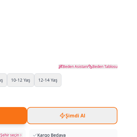
Beden Asistanı
Beden Tablosu
aş
10-12 Yaş
12-14 Yaş
Şimdi Al
Kargo Bedava
Şehir seçin