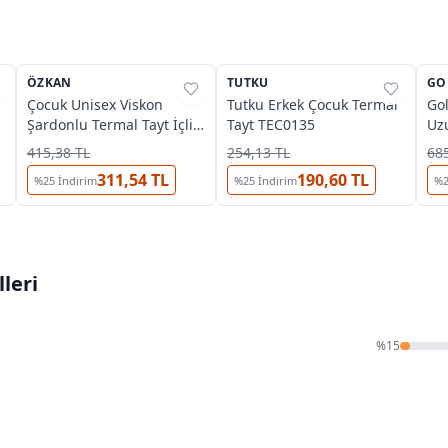
ÖZKAN
%
37
TUTKU
%
38
GO
%
Çocuk Unisex Viskon
Tutku Erkek Çocuk Termal
Go
Şardonlu Termal Tayt İçlik
Tayt TEC0135
Uzu
Özkan 30312
25
415,38 TL
254,13 TL
685
311,54 TL
190,60 TL
%
25
İndirim
%
25
İndirim
%
leri
%
15