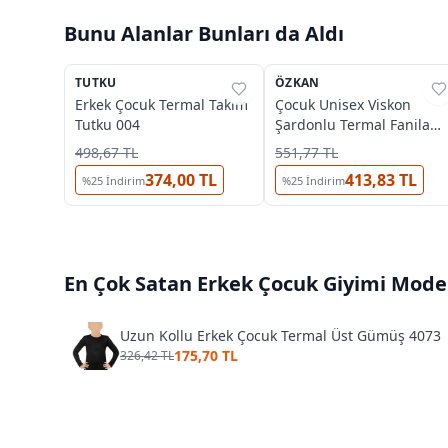
Bunu Alanlar Bunları da Aldı
2
TUTKU
%
38
ÖZKAN
%
37
Erkek Çocuk Termal Takım
Çocuk Unisex Viskon
Tutku 004
Şardonlu Termal Fanila
İçlik Özkan 31790
498,67 TL
551,77 TL
374,00 TL
413,83 TL
%
25
İndirim
%
25
İndirim
En Çok Satan
Erkek Çocuk Giyimi
Model
Uzun Kollu Erkek Çocuk Termal Üst Gümüş 4073
175,70 TL
326,42 TL