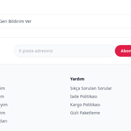
Geri Bildirim Ver
Abon
Yardım
yim
Sıkça Sorulan Sorular
yim
İade Politikası
iyim
Kargo Politikası
yim
Gizli Paketleme
tları