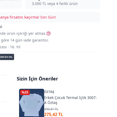
3.000
TL veya
4
farklı ürün
nya fırsatını kaçırma!
Son Gün!
si
nde ürün içeriği yer almaz.
göre 14 gün iade garantisi.
si · 16. Yıl
256-bit SSL
Sizin İçin Öneriler
ÖZTAŞ
%
25
Erkek Çocuk Termal İçlik 3007-
A Öztaş
390,41 TL
275,42 TL