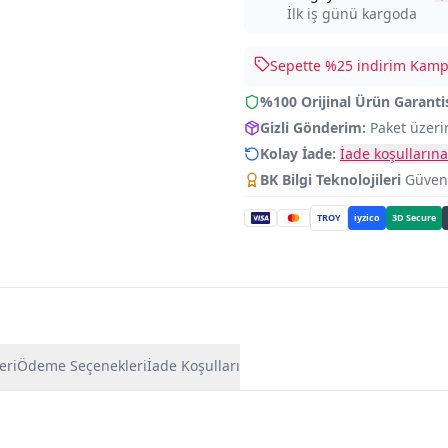
İlk iş günü kargoda
Sepette %
25
indirim Kampa
%100 Orijinal Ürün Garanti
Gizli Gönderim:
Paket üzeri
Kolay İade:
İade koşullarına
BK Bilgi Teknolojileri
Güvence
TROY
iyzico
3D Secure
eri
Ödeme Seçenekleri
İade Koşulları