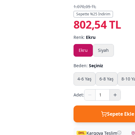
1.070,05 TL
Sepette %
25
İndirim
802,54 TL
Renk:
Ekru
Ekru
Siyah
Beden:
Seçiniz
4-6 Yaş
6-8 Yaş
8-10 Y
Adet:
Sepete Ekle
Kargoya Teslim
DHL