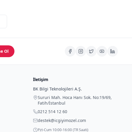
e Ol
İletişim
BK Bilgi Teknolojileri A.Ş.
Sururi Mah. Hoca Hanı Sok. No:19/69
,
Fatih
/
İstanbul
0212 514 12 60
destek@icgiyimozel.com
Pzt-Cum 10:00-16:00 (TR Saati)