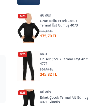
GÜMÜŞ
%
25
Uzun Kollu Erkek Çocuk
Termal Üst Gümüş 4073
326,42 TL
175,70 TL
ANIT
%
25
Unisex Çocuk Termal Tayt Anıt
4775
356,79 TL
245,82 TL
GÜMÜŞ
%
25
Erkek Çocuk Termal Alt Gümüş
4071 Gümüş