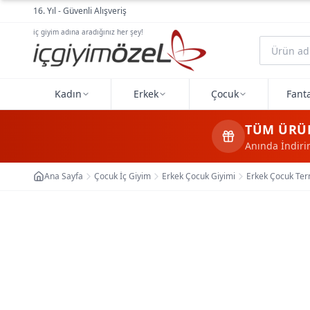
Ana içeriğe geç
16. Yıl - Güvenli Alışveriş
iç giyim adına aradığınız her şey!
Kadın
Erkek
Çocuk
Fanta
TÜM ÜRÜ
Anında İndir
Ana Sayfa
Çocuk İç Giyim
Erkek Çocuk Giyimi
Erkek Çocuk Ter