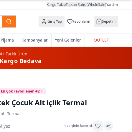
Kargo Takip
Toptan Satış (WholeSale)
Yardım
Giriş Yap
Favorilerim
Sepetim
k Pijama
Kampanyalar
Yeni Gelenler
OUTLET
4+
Farklı Ürün
Kargo Bedava
En Çok Favorilenen #2
ek Çocuk Alt içlik Termal
loft Termal
i yaz
80
kişinin favorisi