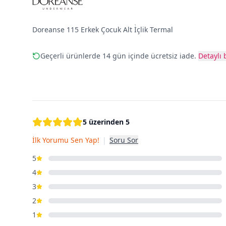
Doreanse 115 Erkek Çocuk Alt İ̇çlik Termal
Geçerli ürünlerde 14 gün içinde ücretsiz iade.
Detaylı b
5 üzerinden 5
İlk Yorumu Sen Yap!
|
Soru Sor
5
4
3
2
1