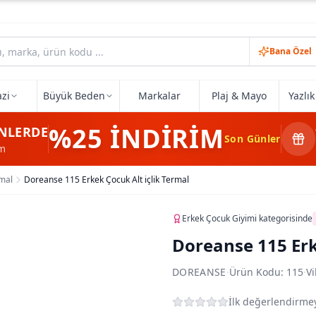
Bana Özel
zi
Büyük Beden
Markalar
Plaj & Mayo
Yazlı
%25
İNDİRİM
NLERDE
Son Günler
im
mal
Doreanse 115 Erkek Çocuk Alt içlik Termal
Erkek Çocuk Giyimi
kategorisinde
Doreanse 115 Erk
DOREANSE
·
Ürün Kodu:
115
·
Vi
İlk değerlendirmey