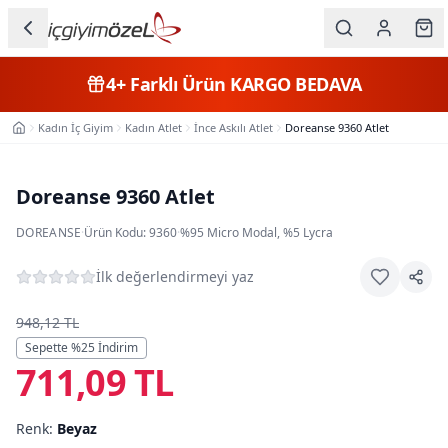
Ana içeriğe geç
İç Giyim
Son Günler
Kategorileri
Kadın İç Giyim
Kadın Atlet
İnce Askılı Atlet
Doreanse 9360 Atlet
Ana Sayfa
Kadın
Erkek
Doreanse 9360 Atlet
Çocuk
DOREANSE
·
Ürün Kodu:
9360
·
%95 Micro Modal, %5 Lycra
Fantazi
İlk değerlendirmeyi yaz
Büyük
948,12 TL
Beden
Sepette %
25
İndirim
711,09 TL
Markalar
Renk:
Beyaz
Plaj & Mayo