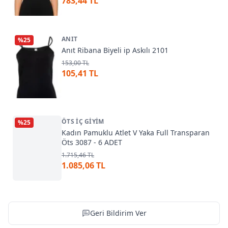
783,44 TL
ANIT
%
25
Anıt Ribana Biyeli ip Askılı 2101
153,00 TL
105,41 TL
ÖTS İÇ GIYIM
%
25
Kadın Pamuklu Atlet V Yaka Full Transparan
Öts 3087 - 6 ADET
1.715,46 TL
1.085,06 TL
Geri Bildirim Ver