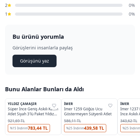
2
0%
1
0%
Bu ürünü yorumla
Görüşlerini insanlarla paylaş
Görüşünü yaz
Bunu Alanlar Bunları da Aldı
3
YILDIZ ÇAMAŞIR
İMER
İMER
%
32
%
39
%
39
Süper İnce Geniş Askılı Kadın
İmer 1259 Göğüs Ucu
İmer 1237
Atlet Siyah 3'lü Paket Yıldız
Göstermeyen Sütyenli Atlet
İnce Askılı 
2316
921,69 TL
586,11 TL
343,62 TL
783,44 TL
439,58 TL
%
15
İndirim
%
25
İndirim
%
25
İndiri