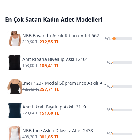
En Çok Satan
Kadın Atlet
Modelleri
NBB Bayan İp Askılı Ribana Atlet 662
%
15
232,55 TL
319,90 TL
Anıt Ribana Biyeli ip Askılı 2101
%
5
105,41 TL
153,00 TL
İmer 1237 Modal Süprem İnce Askılı Atlet
%
5
257,71 TL
425,43 TL
Anıt Likralı Biyeli ip Askılı 2119
%
5
151,60 TL
220,04 TL
NBB İnce Askılı Dikişsiz Atlet 2433
%
5
301,85 TL
498,30 TL