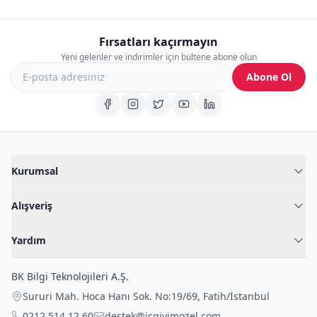
Fırsatları kaçırmayın
Yeni gelenler ve indirimler için bültene abone olun
Abone Ol
Kurumsal
Hakkımızda
Alışveriş
Blog
Kadın İç Giyim
İç Giyim Rehberi
Yardım
Erkek İç Giyim
İletişim
Sıkça Sorulan Sorular
Fantazi İç Giyim
BK Bilgi Teknolojileri A.Ş.
İade Politikası
Çocuk İç Giyim
Sururi Mah. Hoca Hanı Sok. No:19/69
,
Fatih
/
İstanbul
Kargo Politikası
Outlet Fırsatları
0212 514 12 60
destek@icgiyimozel.com