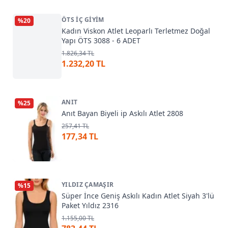
ÖTS İÇ GIYIM
%
20
Kadın Viskon Atlet Leoparlı Terletmez Doğal
Yapı ÖTS 3088 - 6 ADET
1.826,34 TL
1.232,20 TL
ANIT
%
25
Anıt Bayan Biyeli ip Askılı Atlet 2808
257,41 TL
177,34 TL
YILDIZ ÇAMAŞIR
%
15
Süper İnce Geniş Askılı Kadın Atlet Siyah 3'lü
Paket Yıldız 2316
1.155,00 TL