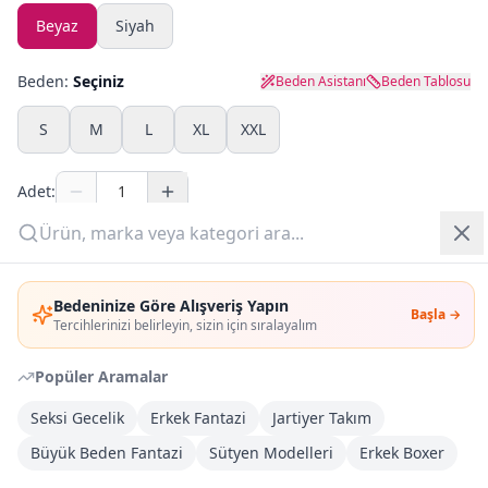
Beyaz
Siyah
Yazlık Pijama
Beden:
Seçiniz
Beden Asistanı
Beden Tablosu
Kampanyalar
S
M
L
XL
XXL
Yeni Gelenler
Adet:
OUTLET
Sepete Ekle
Giriş Yap
Bedeninize Göre Alışveriş Yapın
Şimdi Al
Başla →
Üye Ol
Tercihlerinizi belirleyin, sizin için sıralayalım
Popüler Aramalar
Kargoya Teslim
Şehir seçin
DHL
İlk iş günü kargoda
Seksi Gecelik
Erkek Fantazi
Jartiyer Takım
Büyük Beden Fantazi
Sütyen Modelleri
Erkek Boxer
Kargo Bedava
3.000
TL veya
4
farklı ürün