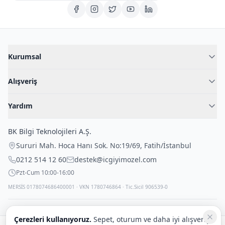
Kurumsal
Hakkımızda
Alışveriş
Blog
Kadın İç Giyim
İç Giyim Rehberi
Yardım
Erkek İç Giyim
İletişim
Sıkça Sorulan Sorular
Fantazi İç Giyim
BK Bilgi Teknolojileri A.Ş.
İade Politikası
Çocuk İç Giyim
Sururi Mah. Hoca Hanı Sok. No:19/69
,
Fatih
/
İstanbul
Kargo Politikası
Outlet Fırsatları
0212 514 12 60
destek@icgiyimozel.com
Gizli Paketleme
Pzt-Cum 10:00-16:00
MERSİS 0178074686400001 · VKN 1780746864 · Tic.Sicil 906539-0
Çerezleri kullanıyoruz.
Sepet, oturum ve daha iyi alışveriş