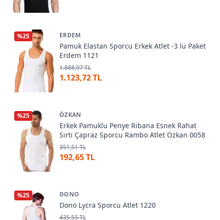
ERDEM
%
25
Pamuk Elastan Sporcu Erkek Atlet -3 lü Paket
Erdem 1121
1.888,97 TL
1.123,72 TL
ÖZKAN
%
25
Erkek Pamuklu Penye Ribana Esnek Rahat
Sırtı Çapraz Sporcu Rambo Atlet Özkan 0058
351,51 TL
192,65 TL
DONO
%
25
Dono Lycra Sporcu Atlet 1220
435,55 TL