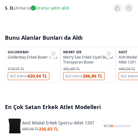
S. D.
(
Ankara
)
Ürünü satın aldı
Bunu Alanlar Bunları da Aldı
3
2
OUTLET
GOLDENBAY
MERRY SEE
ANIT
%
38
%
35
%
38
Goldenbay Erkek Boxer 1705
Merry See Erkek Siyah Beyaz
Anıt Modal
Transparan Boxer
Atlet 1201
574,59 TL
382,48 TL
449,24 TL
430,94 TL
286,86 TL
%
25
İndirim
%
25
İndirim
%
25
İndiri
En Çok Satan
Erkek Atlet
Modelleri
Anıt Modal Erkek Sporcu Atlet 1201
%
10
336,93 TL
489,06 TL