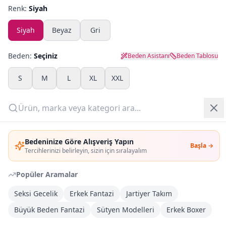
Renk:
Siyah
Yazlık Pijama
Siyah
Beyaz
Gri
Kampanyalar
Beden:
Seçiniz
Beden Asistanı
Beden Tablosu
Yeni Gelenler
S
M
L
XL
XXL
OUTLET
Adet:
Giriş Yap
Sepete Ekle
Bedeninize Göre Alışveriş Yapın
Başla →
Üye Ol
Tercihlerinizi belirleyin, sizin için sıralayalım
Şimdi Al
Popüler Aramalar
Seksi Gecelik
Erkek Fantazi
Jartiyer Takım
Kargoya Teslim
Şehir seçin
DHL
Yarın kargoda
Büyük Beden Fantazi
Sütyen Modelleri
Erkek Boxer