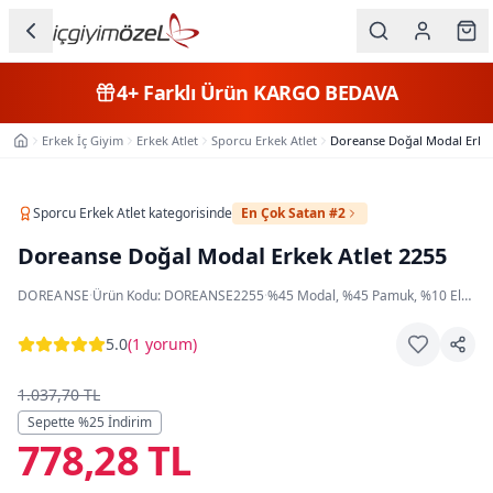
Ana içeriğe geç
İç Giyim
4+
Farklı Ürün
KARGO BEDAVA
Kategorileri
Erkek İç Giyim
Erkek Atlet
Sporcu Erkek Atlet
Doreanse Doğal Modal Erkek
Ana Sayfa
Kadın
Erkek
Sporcu Erkek Atlet
kategorisinde
En Çok Satan #2
Doreanse Doğal Modal Erkek Atlet 2255
Çocuk
DOREANSE
·
Ürün Kodu:
DOREANSE2255
·
%45 Modal, %45 Pamuk, %10 Elastan
Fantazi
5.0
(
1 yorum
)
Büyük
Beden
1.037,70 TL
Sepette %
25
İndirim
778,28 TL
Markalar
Plaj & Mayo