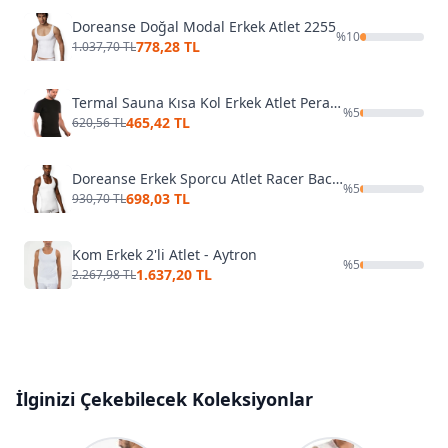
Doreanse Doğal Modal Erkek Atlet 2255
%
10
778,28 TL
1.037,70 TL
Termal Sauna Kısa Kol Erkek Atlet Pera Fitol 9053
%
5
465,42 TL
620,56 TL
Doreanse Erkek Sporcu Atlet Racer Back Vest 2230
%
5
698,03 TL
930,70 TL
Kom Erkek 2'li Atlet - Aytron
%
5
1.637,20 TL
2.267,98 TL
İlginizi Çekebilecek Koleksiyonlar