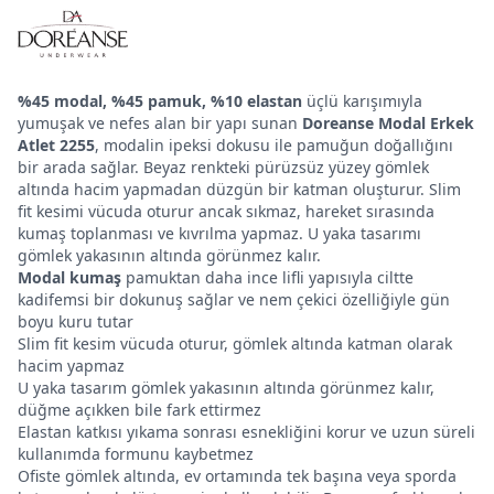
%45 modal, %45 pamuk, %10 elastan
üçlü karışımıyla
yumuşak ve nefes alan bir yapı sunan
Doreanse Modal Erkek
Atlet 2255
, modalin ipeksi dokusu ile pamuğun doğallığını
bir arada sağlar. Beyaz renkteki pürüzsüz yüzey gömlek
altında hacim yapmadan düzgün bir katman oluşturur. Slim
fit kesimi vücuda oturur ancak sıkmaz, hareket sırasında
kumaş toplanması ve kıvrılma yapmaz. U yaka tasarımı
gömlek yakasının altında görünmez kalır.
Modal kumaş
pamuktan daha ince lifli yapısıyla ciltte
kadifemsi bir dokunuş sağlar ve nem çekici özelliğiyle gün
boyu kuru tutar
Slim fit kesim vücuda oturur, gömlek altında katman olarak
hacim yapmaz
U yaka tasarım gömlek yakasının altında görünmez kalır,
düğme açıkken bile fark ettirmez
Elastan katkısı yıkama sonrası esnekliğini korur ve uzun süreli
kullanımda formunu kaybetmez
Ofiste gömlek altında, ev ortamında tek başına veya sporda