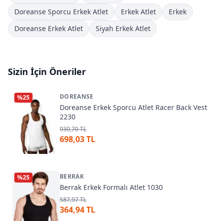
Doreanse Sporcu Erkek Atlet
Erkek Atlet
Erkek
Doreanse Erkek Atlet
Siyah Erkek Atlet
Sizin İçin Öneriler
DOREANSE
%
25
Doreanse Erkek Sporcu Atlet Racer Back Vest
2230
930,70 TL
698,03 TL
BERRAK
%
25
Berrak Erkek Formalı Atlet 1030
587,97 TL
364,94 TL