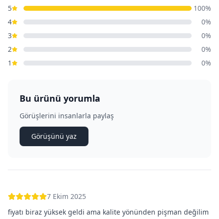
5
100
%
4
0
%
3
0
%
2
0
%
1
0
%
Bu ürünü yorumla
Görüşlerini insanlarla paylaş
Görüşünü yaz
7 Ekim 2025
fiyatı biraz yüksek geldi ama kalite yönünden pişman değilim