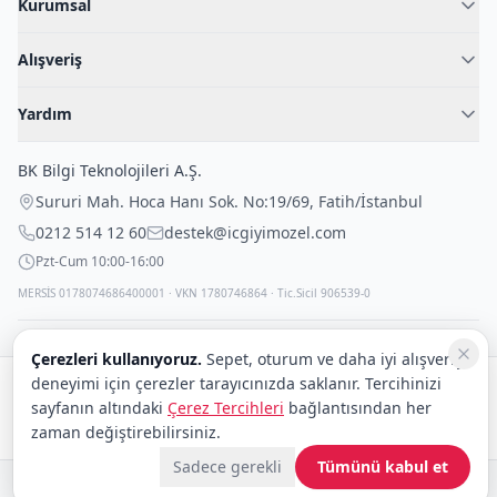
Kurumsal
Hakkımızda
Alışveriş
Blog
Kadın İç Giyim
İç Giyim Rehberi
Yardım
Erkek İç Giyim
İletişim
Sıkça Sorulan Sorular
Fantazi İç Giyim
BK Bilgi Teknolojileri A.Ş.
İade Politikası
Çocuk İç Giyim
Sururi Mah. Hoca Hanı Sok. No:19/69
,
Fatih
/
İstanbul
Kargo Politikası
Outlet Fırsatları
0212 514 12 60
destek@icgiyimozel.com
Gizli Paketleme
Pzt-Cum 10:00-16:00
MERSİS 0178074686400001 · VKN 1780746864 · Tic.Sicil 906539-0
Çerezleri kullanıyoruz.
Sepet, oturum ve daha iyi alışveriş
deneyimi için çerezler tarayıcınızda saklanır. Tercihinizi
Güvenli alışveriş:
sayfanın altındaki
Çerez Tercihleri
bağlantısından her
Kargo:
DHL
eCommerce
zaman değiştirebilirsiniz.
Sadece gerekli
Tümünü kabul et
© 2008–2026 BK Bilgi Teknolojileri ve Ticaret A.Ş.