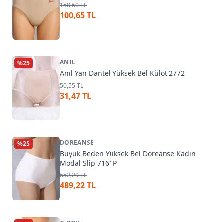
158,60 TL
100,65 TL
ANIL
%
25
Anıl Yan Dantel Yüksek Bel Külot 2772
50,55 TL
31,47 TL
DOREANSE
%
25
Büyük Beden Yüksek Bel Doreanse Kadın
Modal Slip 7161P
652,29 TL
489,22 TL