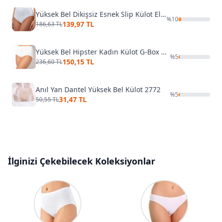
Yüksek Bel Dikişsiz Esnek Slip Külot Elite Life 811
%
10
139,97 TL
186,63 TL
Yüksek Bel Hipster Kadın Külot G-Box 913
%
5
150,15 TL
236,60 TL
Anıl Yan Dantel Yüksek Bel Külot 2772
%
5
31,47 TL
50,55 TL
İlginizi Çekebilecek Koleksiyonlar