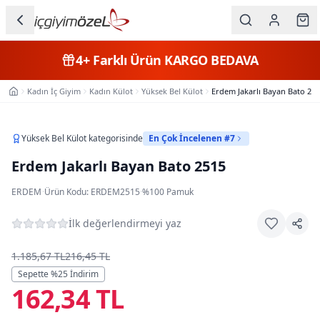
Ana içeriğe geç
İç Giyim
4+
Farklı Ürün
KARGO BEDAVA
Kategorileri
Kadın İç Giyim
Kadın Külot
Yüksek Bel Külot
Erdem Jakarlı Bayan Bato 25
Ana Sayfa
Kadın
Erkek
Yüksek Bel Külot
kategorisinde
En Çok İncelenen #7
Erdem Jakarlı Bayan Bato 2515
Çocuk
ERDEM
·
Ürün Kodu:
ERDEM2515
·
%100 Pamuk
Fantazi
İlk değerlendirmeyi yaz
Büyük
Beden
1.185,67 TL
216,45 TL
Sepette %
25
İndirim
162,34 TL
Markalar
Plaj & Mayo