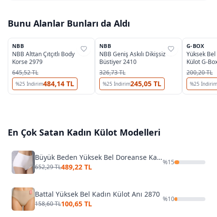
Bunu Alanlar Bunları da Aldı
3
3
OUTLET
NBB
NBB
G-BOX
%
39
%
39
%
43
NBB Alttan Çıtçıtlı Body
NBB Geniş Askılı Dikişsiz
Yüksek Bel
Korse 2979
Büstiyer 2410
Külot G-Bo
645,52 TL
326,73 TL
200,20 TL
484,14 TL
245,05 TL
%
25
İndirim
%
25
İndirim
%
25
İndiri
En Çok Satan
Kadın Külot
Modelleri
Büyük Beden Yüksek Bel Doreanse Kadın Modal Slip 7161P
%
15
489,22 TL
652,29 TL
Battal Yüksek Bel Kadın Külot Anı 2870
%
10
100,65 TL
158,60 TL