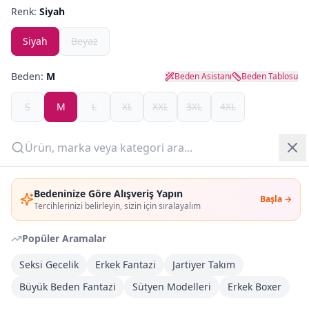
Renk:
Siyah
Yazlık Pijama
Siyah
Beyaz
Kampanyalar
Beden:
M
Beden Asistanı
Beden Tablosu
Yeni Gelenler
S
M
L
XL
XXL
3XL
4XL
OUTLET
Son
1
adet kaldı!
Giriş Yap
Adet:
Bedeninize Göre Alışveriş Yapın
Başla →
Üye Ol
Tercihlerinizi belirleyin, sizin için sıralayalım
Sepete Ekle
Popüler Aramalar
Şimdi Al
Seksi Gecelik
Erkek Fantazi
Jartiyer Takım
Büyük Beden Fantazi
Sütyen Modelleri
Erkek Boxer
Kargoya Teslim
Şehir seçin
DHL