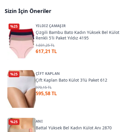
Sizin İçin Öneriler
YILDIZ ÇAMAŞIR
%
25
Çizgili Bambu Bato Kadın Yüksek Bel Külot
Renkli 5'li Paket Yıldız 4195
1.031,25 TL
617,21 TL
ÇIFT KAPLAN
%
25
Çift Kaplan Bato Külot 3'lü Paket 612
970,15 TL
595,58 TL
ANI
%
25
Battal Yüksek Bel Kadın Külot Anı 2870