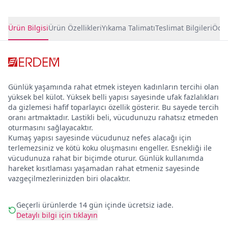
Ürün Detayları
Ürün Bilgisi
Ürün Özellikleri
Yıkama Talimatı
Teslimat Bilgileri
Ödem
Günlük yaşamında rahat etmek isteyen kadınların tercihi olan
yüksek bel külot. Yüksek belli yapısı sayesinde ufak fazlalıkları
da gizlemesi hafif toparlayıcı özellik gösterir. Bu sayede tercih
oranı artmaktadır. Lastikli beli, vücudunuzu rahatsız etmeden
oturmasını sağlayacaktır.
Kumaş yapısı sayesinde vücudunuz nefes alacağı için
terlemezsiniz ve kötü koku oluşmasını engeller. Esnekliği ile
vücudunuza rahat bir biçimde oturur. Günlük kullanımda
hareket kısıtlaması yaşamadan rahat etmeniz sayesinde
vazgeçilmezlerinizden biri olacaktır.
Geçerli ürünlerde 14 gün içinde ücretsiz iade.
Detaylı bilgi için tıklayın