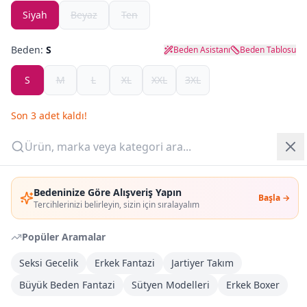
Siyah
Beyaz
Ten
Yazlık Pijama
Beden:
S
Beden Asistanı
Beden Tablosu
Kampanyalar
S
M
L
XL
XXL
3XL
Yeni Gelenler
Son
3
adet kaldı!
OUTLET
Outlet Fırsat
(
3
adet)
Giriş Yap
Adet:
Bedeninize Göre Alışveriş Yapın
Başla →
Üye Ol
Tercihlerinizi belirleyin, sizin için sıralayalım
Sepete Ekle
Popüler Aramalar
Şimdi Al
Seksi Gecelik
Erkek Fantazi
Jartiyer Takım
Büyük Beden Fantazi
Sütyen Modelleri
Erkek Boxer
Kargoya Teslim
Şehir seçin
DHL