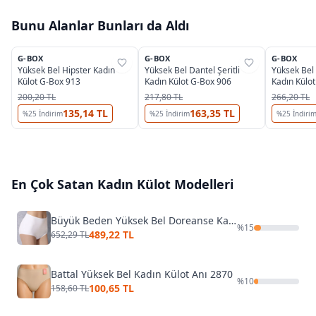
Bunu Alanlar Bunları da Aldı
2
2
OUTLET
G-BOX
G-BOX
G-BOX
%
43
%
37
%
37
Yüksek Bel Hipster Kadın
Yüksek Bel Dantel Şeritli
Yüksek Bel
Külot G-Box 913
Kadın Külot G-Box 906
Kadın Külo
200,20 TL
217,80 TL
266,20 TL
135,14 TL
163,35 TL
%
25
İndirim
%
25
İndirim
%
25
İndiri
En Çok Satan
Kadın Külot
Modelleri
Büyük Beden Yüksek Bel Doreanse Kadın Modal Slip 7161P
%
15
489,22 TL
652,29 TL
Battal Yüksek Bel Kadın Külot Anı 2870
%
10
100,65 TL
158,60 TL