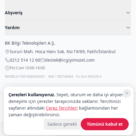
Hakkımızda
Alışveriş
Blog
Kadın İç Giyim
İç Giyim Rehberi
Yardım
Erkek İç Giyim
İletişim
Sıkça Sorulan Sorular
Fantazi İç Giyim
BK Bilgi Teknolojileri A.Ş.
İade Politikası
Çocuk İç Giyim
Sururi Mah. Hoca Hanı Sok. No:19/69
,
Fatih
/
İstanbul
Kargo Politikası
Outlet Fırsatları
0212 514 12 60
destek@icgiyimozel.com
Gizli Paketleme
Pzt-Cum 10:00-16:00
MERSİS 0178074686400001 · VKN 1780746864 · Tic.Sicil 906539-0
Çerezleri kullanıyoruz.
Sepet, oturum ve daha iyi alışveriş
deneyimi için çerezler tarayıcınızda saklanır. Tercihinizi
Güvenli alışveriş:
sayfanın altındaki
Çerez Tercihleri
bağlantısından her
Kargo:
DHL
eCommerce
zaman değiştirebilirsiniz.
Sadece gerekli
Tümünü kabul et
© 2008–2026 BK Bilgi Teknolojileri ve Ticaret A.Ş.
Telif Hakları
|
Tüketici Hakları ve Güvenli Alışveriş
|
Gizlilik İlkeleri ve Politikası
|