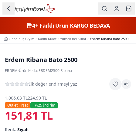
Ana içeriğe geç
İç Giyim
4+
Farklı Ürün
KARGO BEDAVA
Kategorileri
Kadın İç Giyim
Kadın Külot
Yüksek Bel Külot
Erdem Ribana Bato 2500
Ana Sayfa
Kadın
Erkek
Erdem Ribana Bato 2500
Çocuk
ERDEM
·
Ürün Kodu:
ERDEM2500
·
Ribana
Fantazi
İlk değerlendirmeyi yaz
Büyük
1.006,03 TL
224,90 TL
Beden
Outlet Fırsat
+%
25
İndirim
151,81 TL
Markalar
Renk:
Siyah
Plaj & Mayo