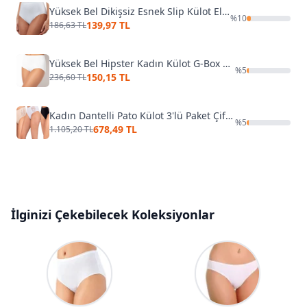
Yüksek Bel Dikişsiz Esnek Slip Külot Elite Life 811
%
10
139,97 TL
186,63 TL
Yüksek Bel Hipster Kadın Külot G-Box 913
%
5
150,15 TL
236,60 TL
Kadın Dantelli Pato Külot 3'lü Paket Çift Kaplan 637
%
5
678,49 TL
1.105,20 TL
İlginizi Çekebilecek Koleksiyonlar