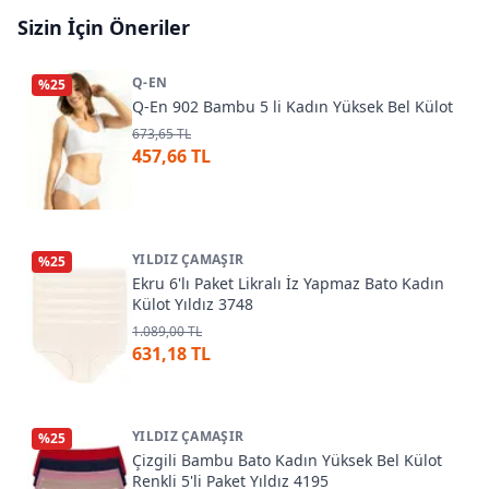
Sizin İçin Öneriler
Q-EN
%
25
Q-En 902 Bambu 5 li Kadın Yüksek Bel Külot
673,65 TL
457,66 TL
YILDIZ ÇAMAŞIR
%
25
Ekru 6'lı Paket Likralı İz Yapmaz Bato Kadın
Külot Yıldız 3748
1.089,00 TL
631,18 TL
YILDIZ ÇAMAŞIR
%
25
Çizgili Bambu Bato Kadın Yüksek Bel Külot
Renkli 5'li Paket Yıldız 4195