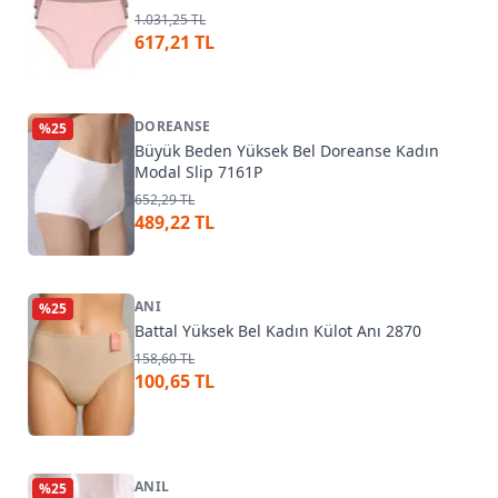
1.031,25 TL
617,21 TL
DOREANSE
%
25
Büyük Beden Yüksek Bel Doreanse Kadın
Modal Slip 7161P
652,29 TL
489,22 TL
ANI
%
25
Battal Yüksek Bel Kadın Külot Anı 2870
158,60 TL
100,65 TL
ANIL
%
25