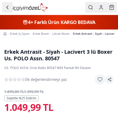
Ana içeriğe geç
İç Giyim
4+
Farklı Ürün
KARGO BEDAVA
Kategorileri
Erkek İç Giyim
Erkek Boxer
Likralı Boxer
Erkek Antrasit - Siyah - Lacivert
Ana Sayfa
Kadın
Erkek
Erkek Antrasit - Siyah - Lacivert 3 lü Boxer
Us. POLO Assn. 80547
Çocuk
US. POLO ASSN.
·
Ürün Kodu:
80547
·
%95 Pamuk %5 Elastan
Fantazi
İlk değerlendirmeyi yaz
Büyük
Beden
1.699,00 TL
1.399,99 TL
Sepette %
25
İndirim
1.049,99 TL
Markalar
Plaj & Mayo