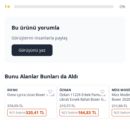
1
0%
Bu ürünü yorumla
Görüşlerini insanlarla paylaş
Görüşünü yaz
Bunu Alanlar Bunları da Aldı
4
DONO
ÖZKAN
MISS MOD
%
27
%
45
%
27
Dono Lycra Uzun Boxer 1150
Özkan 11226 Erkek Pamuklu
Miss Modin
Likralı Esnek Rahat Boxer Gri
Boxer 202
Şort
376,95 TL
219,77 TL
211,86 TL
320,41 TL
164,83 TL
%
15
İndirim
%
25
İndirim
%
25
İndiri