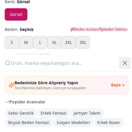
Renk:
Görsel
Yazlık Pijama
Görsel
Kampanyalar
Beden:
Seçiniz
Beden Asistanı
Beden Tablosu
Yeni Gelenler
S
M
L
XL
2XL
3XL
OUTLET
Adet:
Giriş Yap
Sepete Ekle
Bedeninize Göre Alışveriş Yapın
Başla →
Üye Ol
Tercihlerinizi belirleyin, sizin için sıralayalım
Şimdi Al
Popüler Aramalar
Kargoya Teslim
DHL
Seksi Gecelik
Erkek Fantazi
Jartiyer Takım
1-3 İş Günü
Büyük Beden Fantazi
Sütyen Modelleri
Erkek Boxer