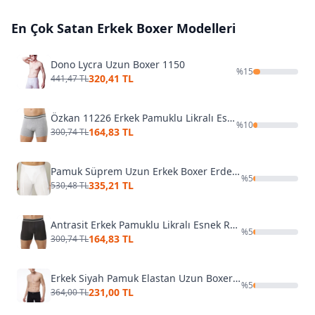
En Çok Satan
Erkek Boxer
Modelleri
Dono Lycra Uzun Boxer 1150
%
15
320,41 TL
441,47 TL
Özkan 11226 Erkek Pamuklu Likralı Esnek Rahat Boxer Gri Şort
%
10
164,83 TL
300,74 TL
Pamuk Süprem Uzun Erkek Boxer Erdem 1416
%
5
335,21 TL
530,48 TL
Antrasit Erkek Pamuklu Likralı Esnek Rahat Boxer Özkan 11226
%
5
164,83 TL
300,74 TL
Erkek Siyah Pamuk Elastan Uzun Boxer Malabadi 073
%
5
231,00 TL
364,00 TL