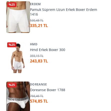
ERDEM
%
25
Pamuk Süprem Uzun Erkek Boxer Erdem
1416
530,48 TL
335,21 TL
HMD
%
25
Hmd Erkek Boxer 300
355,15 TL
243,83 TL
DOREANSE
%
25
Doreanse Boxer 1788
766,46 TL
574,85 TL