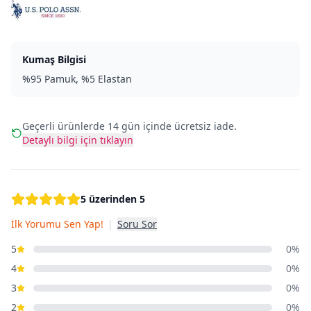
Kumaş Bilgisi
%95 Pamuk, %5 Elastan
Geçerli ürünlerde 14 gün içinde ücretsiz iade.
Detaylı bilgi için tıklayın
5 üzerinden 5
İlk Yorumu Sen Yap!
|
Soru Sor
5
0%
4
0%
3
0%
2
0%