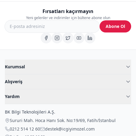
Fırsatları kaçırmayın
Yeni gelenler ve indirimler için bültene abone olun
Abone Ol
Kurumsal
Hakkımızda
Alışveriş
Blog
Kadın İç Giyim
İç Giyim Rehberi
Yardım
Erkek İç Giyim
İletişim
Sıkça Sorulan Sorular
Fantazi İç Giyim
BK Bilgi Teknolojileri A.Ş.
İade Politikası
Çocuk İç Giyim
Sururi Mah. Hoca Hanı Sok. No:19/69
,
Fatih
/
İstanbul
Kargo Politikası
Outlet Fırsatları
0212 514 12 60
destek@icgiyimozel.com
Gizli Paketleme