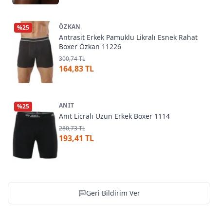
ÖZKAN
%
25
Antrasit Erkek Pamuklu Likralı Esnek Rahat
Boxer Özkan 11226
300,74 TL
164,83 TL
ANIT
%
25
Anıt Licralı Uzun Erkek Boxer 1114
280,73 TL
193,41 TL
Geri Bildirim Ver