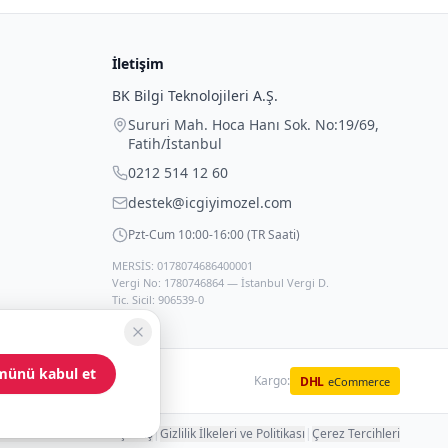
İletişim
BK Bilgi Teknolojileri A.Ş.
Sururi Mah. Hoca Hanı Sok. No:19/69
,
Fatih
/
İstanbul
0212 514 12 60
destek@icgiyimozel.com
Pzt-Cum 10:00-16:00 (TR Saati)
MERSİS: 0178074686400001
Vergi No: 1780746864 — İstanbul Vergi D.
Tic. Sicil: 906539-0
münü kabul et
Kargo:
DHL
eCommerce
 Hakları ve Güvenli Alışveriş
|
Gizlilik İlkeleri ve Politikası
|
Çerez Tercihleri