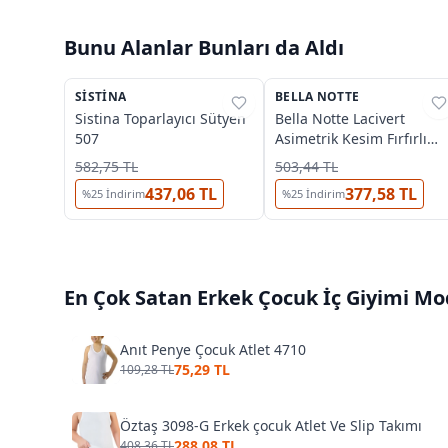
Bunu Alanlar Bunları da Aldı
3
SISTINA
%
37
BELLA NOTTE
%
76
Sistina Toparlayıcı Sütyen
Bella Notte Lacivert
507
Asimetrik Kesim Fırfırlı
Gecelik 15620
582,75 TL
503,44 TL
437,06 TL
377,58 TL
%
25
İndirim
%
25
İndirim
En Çok Satan
Erkek Çocuk İç Giyimi
Mod
Anıt Penye Çocuk Atlet 4710
75,29 TL
109,28 TL
Öztaş 3098-G Erkek çocuk Atlet Ve Slip Takımı
288,08 TL
408,36 TL