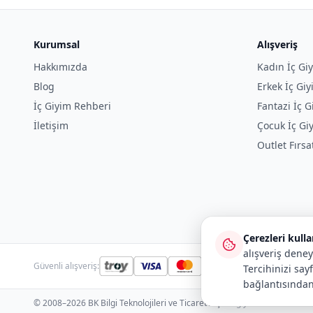
Kurumsal
Alışveriş
Hakkımızda
Kadın İç Gi
Blog
Erkek İç Gi
İç Giyim Rehberi
Fantazi İç G
İletişim
Çocuk İç Gi
Outlet Fırsa
Çerezleri kull
alışveriş deney
Güvenli alışveriş:
Tercihinizi say
bağlantısından
© 2008–2026 BK Bilgi Teknolojileri ve Ticaret A.Ş.
· icgiyimozel.com ve bi