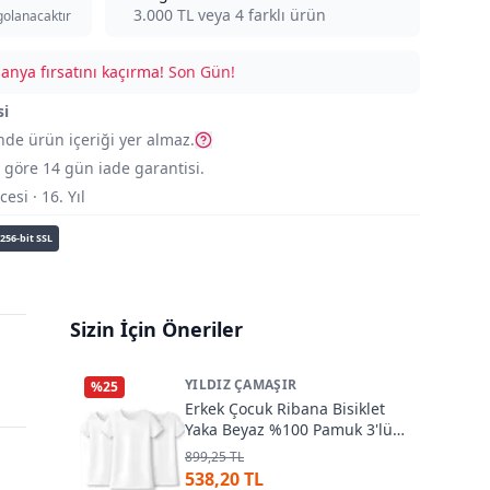
3.000
TL veya
4
farklı ürün
golanacaktır
nya fırsatını kaçırma!
Son Gün!
si
nde ürün içeriği yer almaz.
göre 14 gün iade garantisi.
si · 16. Yıl
256-bit SSL
Sizin İçin Öneriler
YILDIZ ÇAMAŞIR
%
25
Erkek Çocuk Ribana Bisiklet
Yaka Beyaz %100 Pamuk 3'lü
Paket Yıldız 06Ç
899,25 TL
538,20 TL