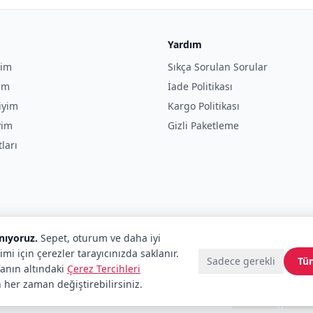
Yardım
yim
Sıkça Sorulan Sorular
yim
İade Politikası
iyim
Kargo Politikası
yim
Gizli Paketleme
tları
anıyoruz.
Sepet, oturum ve daha iyi
imi için çerezler tarayıcınızda saklanır.
Sadece gerekli
Tü
fanın altındaki
Çerez Tercihleri
 her zaman değiştirebilirsiniz.
tenekadar.com tescilli markalardır.
Telif Hakları
|
Tüketici