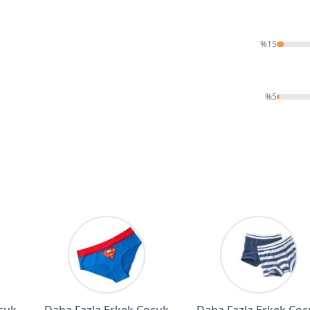
%
15
%
5
cuk
Daha Fazla Erkek Çocuk
Daha Fazla Erkek Çoc