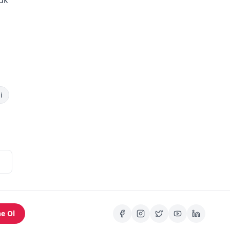
i
e Ol