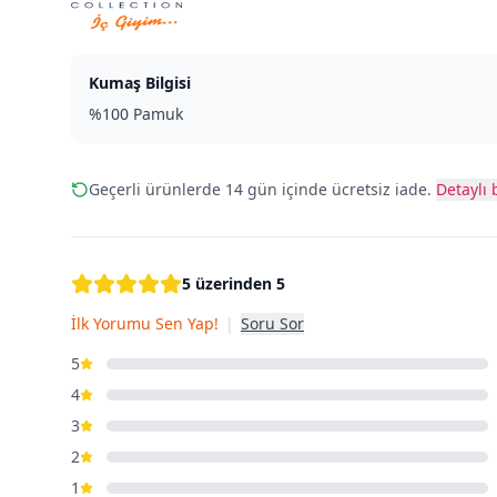
Kumaş Bilgisi
%100 Pamuk
Geçerli ürünlerde 14 gün içinde ücretsiz iade.
Detaylı b
5 üzerinden 5
İlk Yorumu Sen Yap!
|
Soru Sor
5
4
3
2
1