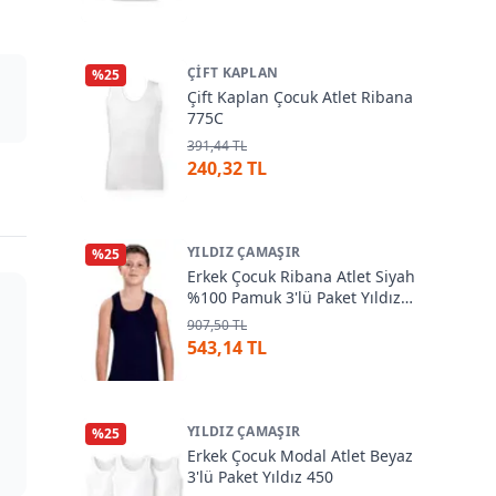
ÇIFT KAPLAN
%
25
Çift Kaplan Çocuk Atlet Ribana
775C
391,44 TL
240,32 TL
YILDIZ ÇAMAŞIR
%
25
Erkek Çocuk Ribana Atlet Siyah
%100 Pamuk 3'lü Paket Yıldız
18Ç
907,50 TL
543,14 TL
YILDIZ ÇAMAŞIR
%
25
Erkek Çocuk Modal Atlet Beyaz
3'lü Paket Yıldız 450