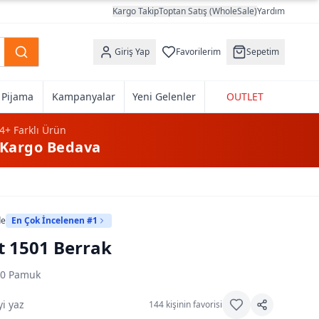
Kargo Takip
Toptan Satış (WholeSale)
Yardım
Giriş Yap
Favorilerim
Sepetim
k Pijama
Kampanyalar
Yeni Gelenler
OUTLET
4+
Farklı Ürün
Kargo Bedava
de
En Çok İncelenen #1
t 1501 Berrak
0 Pamuk
i yaz
144
kişinin favorisi