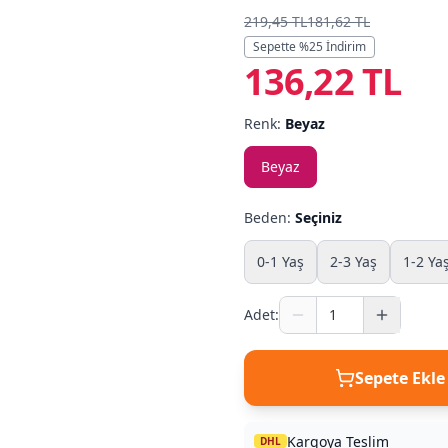
219,45 TL
181,62 TL
Sepette %
25
İndirim
136,22 TL
Renk:
Beyaz
Beyaz
Beden:
Seçiniz
0-1 Yaş
2-3 Yaş
1-2 Ya
Adet:
Sepete Ekle
Kargoya Teslim
DHL