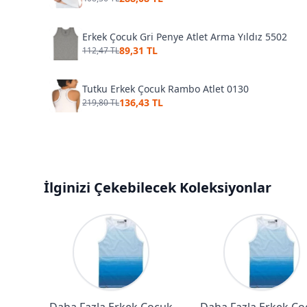
Erkek Çocuk Gri Penye Atlet Arma Yıldız 5502
89,31 TL
112,47 TL
Tutku Erkek Çocuk Rambo Atlet 0130
136,43 TL
219,80 TL
İlginizi Çekebilecek Koleksiyonlar
Daha Fazla Erkek Çocuk
Daha Fazla Erkek Ço