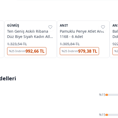
GÜMÜŞ
%
34
ANIT
%
31
AN
%
Ten Geniş Askılı Ribana
Pamuklu Penye Atlet Anıt
Bal
Düz Biye Siyah Kadın Atlet
1168 - 6 Adet
Dol
Gümüş 4024 - 6 Adet
Yu
1.323,54 TL
1.305,84 TL
922
Kla
992,66 TL
979,38 TL
%
25
İndirim
%
25
İndirim
%
Anı
elleri
%
15
%
15