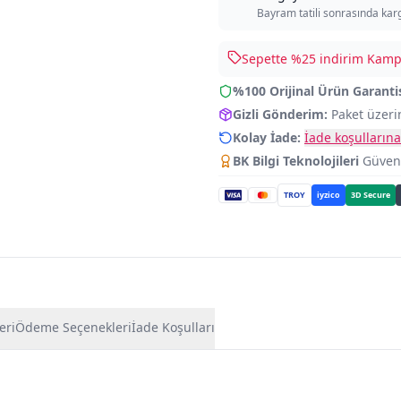
Bayram tatili sonrasında kar
Sepette %
25
indirim Kampa
%100 Orijinal Ürün Garanti
Gizli Gönderim:
Paket üzeri
Kolay İade:
İade koşullarına
BK Bilgi Teknolojileri
Güvence
TROY
iyzico
3D Secure
eri
Ödeme Seçenekleri
İade Koşulları