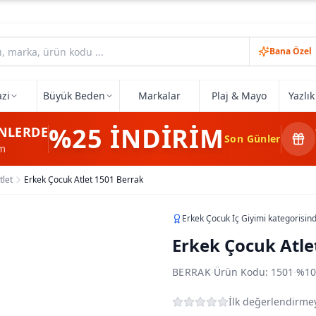
Bana Özel
zi
Büyük Beden
Markalar
Plaj & Mayo
Yazlı
%25
İNDİRİM
NLERDE
Son Günler
im
tlet
Erkek Çocuk Atlet 1501 Berrak
Erkek Çocuk İç Giyimi
kategorisin
Erkek Çocuk Atle
BERRAK
·
Ürün Kodu:
1501
·
%10
İlk değerlendirmey