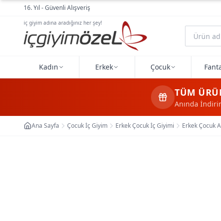
Ana içeriğe geç
16. Yıl - Güvenli Alışveriş
iç giyim adına aradığınız her şey!
Kadın
Erkek
Çocuk
Fanta
TÜM ÜRÜ
Anında İndir
Ana Sayfa
Çocuk İç Giyim
Erkek Çocuk İç Giyimi
Erkek Çocuk A