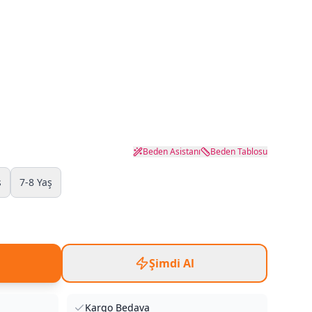
Beden Asistanı
Beden Tablosu
ş
7-8 Yaş
Şimdi Al
Kargo Bedava