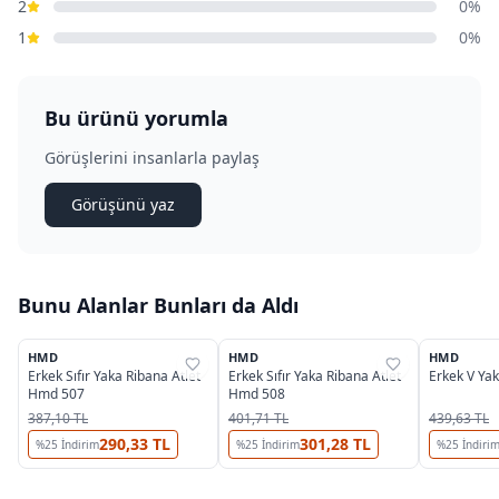
2
0%
1
0%
Bu ürünü yorumla
Görüşlerini insanlarla paylaş
Görüşünü yaz
Bunu Alanlar Bunları da Aldı
HMD
HMD
HMD
%
38
%
38
%
31
Erkek Sıfır Yaka Ribana Atlet
Erkek Sıfır Yaka Ribana Atlet
Erkek V Ya
Hmd 507
Hmd 508
387,10 TL
401,71 TL
439,63 TL
290,33 TL
301,28 TL
%
25
İndirim
%
25
İndirim
%
25
İndiri