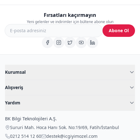
Fırsatları kaçırmayın
Yeni gelenler ve indirimler için bültene abone olun
Abone Ol
Kurumsal
Hakkımızda
Alışveriş
Blog
Kadın İç Giyim
İç Giyim Rehberi
Yardım
Erkek İç Giyim
İletişim
Sıkça Sorulan Sorular
Fantazi İç Giyim
BK Bilgi Teknolojileri A.Ş.
İade Politikası
Çocuk İç Giyim
Sururi Mah. Hoca Hanı Sok. No:19/69
,
Fatih
/
İstanbul
Kargo Politikası
Outlet Fırsatları
0212 514 12 60
destek@icgiyimozel.com