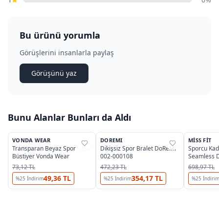
Bu ürünü yorumla
Görüşlerini insanlarla paylaş
Görüşünü yaz
Bunu Alanlar Bunları da Aldı
3
OUTLET
VONDA WEAR
DOREMI
MISS FIT
%
74
%
40
%
34
Transparan Beyaz Spor
Dikişsiz Spor Bralet DoReMi
Sporcu Kad
Büstiyer Vonda Wear
002-000108
Seamless Di
Yoga Pilate
73,12 TL
472,23 TL
698,97 TL
49,36 TL
354,17 TL
%
25
İndirim
%
25
İndirim
%
25
İndiri