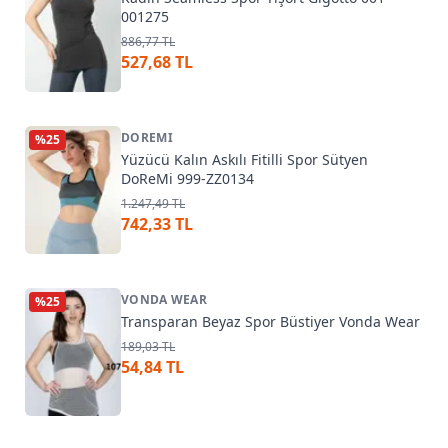
001275
886,77 TL
527,68 TL
DOREMI
%
25
Yüzücü Kalın Askılı Fitilli Spor Sütyen
DoReMi 999-ZZ0134
1.247,49 TL
742,33 TL
VONDA WEAR
%
25
Transparan Beyaz Spor Büstiyer Vonda Wear
189,03 TL
54,84 TL