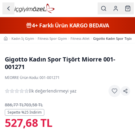
Ana içeriğe geç
İç Giyim
4+
Farklı Ürün
KARGO BEDAVA
Kategorileri
Kadın İç Giyim
Fitness Spor Giyim
Fitness Atlet
Gigotto Kadın Spor Tişört
Ana Sayfa
Kadın
Erkek
Gigotto Kadın Spor Tişört Miorre 001-
001271
Çocuk
MIORRE
·
Ürün Kodu:
001-001271
Fantazi
İlk değerlendirmeyi yaz
Büyük
Beden
886,77 TL
703,58 TL
Sepette %
25
İndirim
527,68 TL
Markalar
Plaj & Mayo