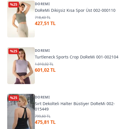
DOREMI
%
25
DoReMi Dikişsiz Kısa Spor Üst 002-000110
718,43 TL
427,51 TL
DOREMI
%
25
Turtleneck Sports Crop DoReMi 001-002104
1.010,02 TL
601,02 TL
DOREMI
%
25
Sırt Dekolteli Halter Büstiyer DoReMi 002-
015449
799,60 TL
475,81 TL