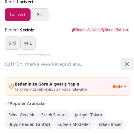
Renk:
Lacivert
Yazlık Pijama
Lacivert
Gri
Kampanyalar
Beden:
Seçiniz
Beden Asistanı
Beden Tablosu
Yeni Gelenler
S-M
M-L
OUTLET
Adet:
Giriş Yap
Sepete Ekle
Bedeninize Göre Alışveriş Yapın
Başla →
Üye Ol
Tercihlerinizi belirleyin, sizin için sıralayalım
Şimdi Al
Popüler Aramalar
Kargoya Teslim
DHL
Seksi Gecelik
Erkek Fantazi
Jartiyer Takım
Bayram tatili sonrasında kargolanacaktır
Büyük Beden Fantazi
Sütyen Modelleri
Erkek Boxer