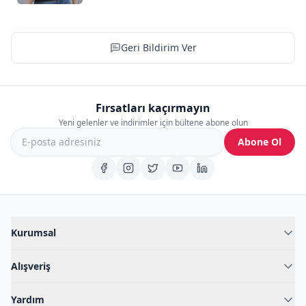
Geri Bildirim Ver
Fırsatları kaçırmayın
Yeni gelenler ve indirimler için bültene abone olun
Abone Ol
Kurumsal
Hakkımızda
Alışveriş
Blog
Kadın İç Giyim
İç Giyim Rehberi
Yardım