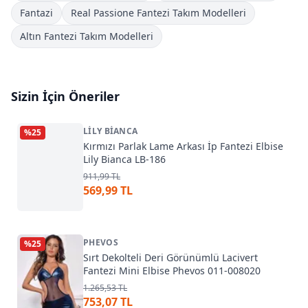
Fantazi
Real Passione Fantezi Takım Modelleri
Altın Fantezi Takım Modelleri
Sizin İçin Öneriler
LILY BIANCA
%
25
Kırmızı Parlak Lame Arkası İp Fantezi Elbise
Lily Bianca LB-186
911,99 TL
569,99 TL
PHEVOS
%
25
Sırt Dekolteli Deri Görünümlü Lacivert
Fantezi Mini Elbise Phevos 011-008020
1.265,53 TL
753,07 TL