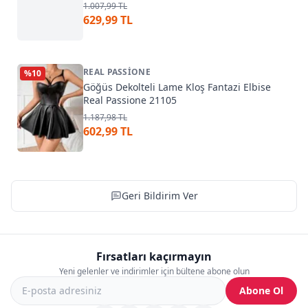
1.007,99 TL
629,99 TL
REAL PASSIONE
%
10
Göğüs Dekolteli Lame Kloş Fantazi Elbise
Real Passione 21105
1.187,98 TL
602,99 TL
Geri Bildirim Ver
Fırsatları kaçırmayın
Yeni gelenler ve indirimler için bültene abone olun
Abone Ol