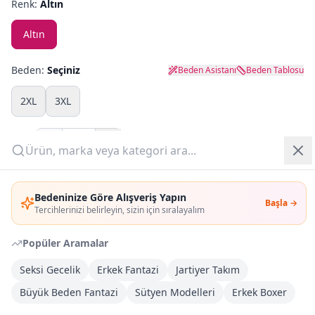
Renk:
Altın
Yazlık Pijama
Altın
Kampanyalar
Beden:
Seçiniz
Beden Asistanı
Beden Tablosu
Yeni Gelenler
2XL
3XL
OUTLET
Adet:
Giriş Yap
Sepete Ekle
Bedeninize Göre Alışveriş Yapın
Başla →
Üye Ol
Tercihlerinizi belirleyin, sizin için sıralayalım
Şimdi Al
Popüler Aramalar
Kargoya Teslim
Şehir seçin
DHL
Seksi Gecelik
Erkek Fantazi
Jartiyer Takım
Bugün kargoda
(
7 saat 0 dk
)
Büyük Beden Fantazi
Sütyen Modelleri
Erkek Boxer