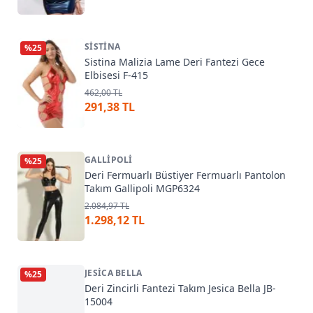
SISTINA
%
25
Sistina Malizia Lame Deri Fantezi Gece
Elbisesi F-415
462,00 TL
291,38 TL
GALLIPOLI
%
25
Deri Fermuarlı Büstiyer Fermuarlı Pantolon
Takım Gallipoli MGP6324
2.084,97 TL
1.298,12 TL
JESICA BELLA
%
25
Deri Zincirli Fantezi Takım Jesica Bella JB-
15004