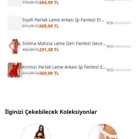
584,99 TL
779,99 TL
Siyah Parlak Lame Arkası İp Fantezi Elbise Lily Bianca LB-187
%
5
569,99 TL
911,99 TL
Sistina Malizia Lame Deri Fantezi Gece Elbisesi F-415
%
5
291,38 TL
462,00 TL
Kırmızı Parlak Lame Arkası İp Fantezi Elbise Lily Bianca LB-186
%
5
569,99 TL
911,99 TL
İlginizi Çekebilecek Koleksiyonlar