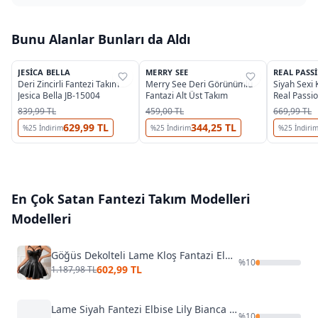
Bunu Alanlar Bunları da Aldı
JESICA BELLA
MERRY SEE
REAL PASS
%
38
%
35
%
58
Deri Zincirli Fantezi Takım
Merry See Deri Görünümlü
Siyah Sexi 
Jesica Bella JB-15004
Fantazi Alt Üst Takım
Real Passi
839,99 TL
459,00 TL
669,99 TL
629,99 TL
344,25 TL
%
25
İndirim
%
25
İndirim
%
25
İndiri
En Çok Satan
Fantezi Takım Modelleri
Modelleri
Göğüs Dekolteli Lame Kloş Fantazi Elbise Real Passione 21105
%
10
602,99 TL
1.187,98 TL
Lame Siyah Fantezi Elbise Lily Bianca LB-173
%
10