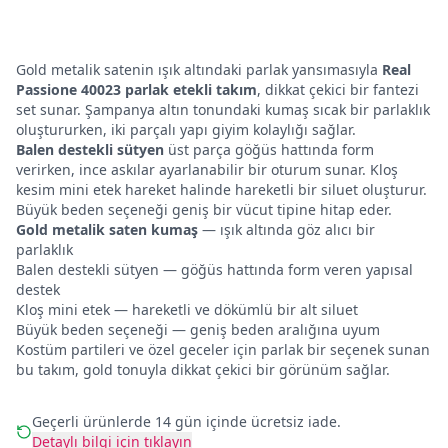
Gold metalik satenin ışık altındaki parlak yansımasıyla
Real
Passione 40023 parlak etekli takım
, dikkat çekici bir fantezi
set sunar. Şampanya altın tonundaki kumaş sıcak bir parlaklık
oluştururken, iki parçalı yapı giyim kolaylığı sağlar.
Balen destekli sütyen
üst parça göğüs hattında form
verirken, ince askılar ayarlanabilir bir oturum sunar. Kloş
kesim mini etek hareket halinde hareketli bir siluet oluşturur.
Büyük beden seçeneği geniş bir vücut tipine hitap eder.
Gold metalik saten kumaş
— ışık altında göz alıcı bir
parlaklık
Balen destekli sütyen — göğüs hattında form veren yapısal
destek
Kloş mini etek — hareketli ve dökümlü bir alt siluet
Büyük beden seçeneği — geniş beden aralığına uyum
Kostüm partileri ve özel geceler için parlak bir seçenek sunan
bu takım, gold tonuyla dikkat çekici bir görünüm sağlar.
Geçerli ürünlerde 14 gün içinde ücretsiz iade.
Detaylı bilgi için tıklayın