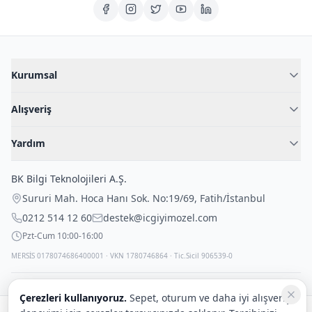
Kurumsal
Hakkımızda
Alışveriş
Blog
Kadın İç Giyim
İç Giyim Rehberi
Yardım
Erkek İç Giyim
İletişim
Sıkça Sorulan Sorular
Fantazi İç Giyim
BK Bilgi Teknolojileri A.Ş.
İade Politikası
Çocuk İç Giyim
Sururi Mah. Hoca Hanı Sok. No:19/69
,
Fatih
/
İstanbul
Kargo Politikası
Outlet Fırsatları
0212 514 12 60
destek@icgiyimozel.com
Gizli Paketleme
Pzt-Cum 10:00-16:00
MERSİS 0178074686400001 · VKN 1780746864 · Tic.Sicil 906539-0
Çerezleri kullanıyoruz.
Sepet, oturum ve daha iyi alışveriş