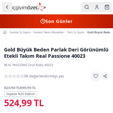
Ana içeriğe geç
İç Giyim
Son Günler
Kategorileri
Fantazi İç Giyim
Fantezi Takım Modelleri
Deri İç Giyim
Gold Büyük Beden P
Ana Sayfa
Kadın
Erkek
Gold Büyük Beden Parlak Deri Görünümlü
Etekli Takım Real Passione 40023
Çocuk
REAL PASSIONE
·
Ürün Kodu:
40023
Fantazi
İlk değerlendirmeyi yaz
Büyük
Beden
823,90 TL
699,99 TL
Sepette %
25
İndirim
524,99 TL
Markalar
Plaj & Mayo