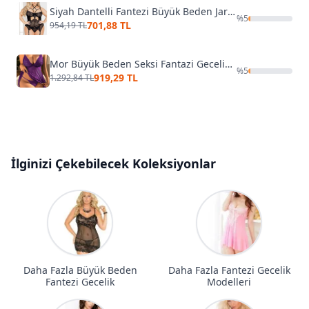
Siyah Dantelli Fantezi Büyük Beden Jartiyer Takım For Dreams 8313
%
5
701,88 TL
954,19 TL
Mor Büyük Beden Seksi Fantazi Gecelik Beleng 5047
%
5
919,29 TL
1.292,84 TL
İlginizi Çekebilecek Koleksiyonlar
Daha Fazla Büyük Beden
Daha Fazla Fantezi Gecelik
Fantezi Gecelik
Modelleri