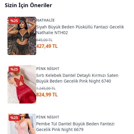
Sizin İçin Öneriler
NATHALIE
%
25
Siyah Büyük Beden Püsküllü Fantazi Gecelik
Nathalie NTH02
645,00 TL
427,49 TL
PINK NIGHT
%
25
Sırtı Kelebek Dantel Detaylı Kırmızı Saten
Büyük Beden Gecelik Pink Night 6740
1.245,00 TL
824,99 TL
PINK NIGHT
%
25
Pembe Tül Dantel Büyük Beden Fantezi
Gecelik Pink Night 6679