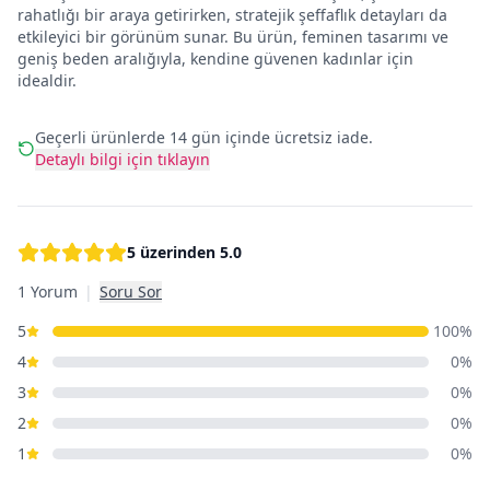
rahatlığı bir araya getirirken, stratejik şeffaflık detayları da
etkileyici bir görünüm sunar. Bu ürün, feminen tasarımı ve
geniş beden aralığıyla, kendine güvenen kadınlar için
idealdir.
Geçerli ürünlerde 14 gün içinde ücretsiz iade.
Detaylı bilgi için tıklayın
5 üzerinden
5.0
1 Yorum
|
Soru Sor
5
100
%
4
0
%
3
0
%
2
0
%
1
0
%