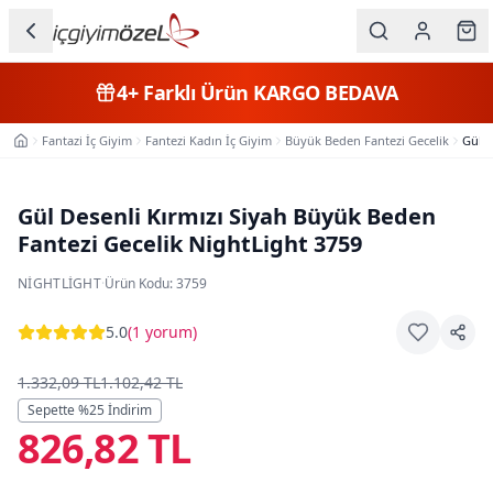
Ana içeriğe geç
İç Giyim
4+
Farklı Ürün
KARGO BEDAVA
Kategorileri
Fantazi İç Giyim
Fantezi Kadın İç Giyim
Büyük Beden Fantezi Gecelik
Gül D
Ana Sayfa
Kadın
Erkek
Gül Desenli Kırmızı Siyah Büyük Beden
Fantezi Gecelik NightLight 3759
Çocuk
NIGHTLIGHT
·
Ürün Kodu:
3759
Fantazi
5.0
(
1 yorum
)
Büyük
Beden
1.332,09 TL
1.102,42 TL
Sepette %
25
İndirim
826,82 TL
Markalar
Plaj & Mayo