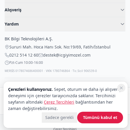
Hakkımızda
Alışveriş
Blog
Kadın İç Giyim
İç Giyim Rehberi
Yardım
Erkek İç Giyim
İletişim
Sıkça Sorulan Sorular
Fantazi İç Giyim
BK Bilgi Teknolojileri A.Ş.
İade Politikası
Çocuk İç Giyim
Sururi Mah. Hoca Hanı Sok. No:19/69
,
Fatih
/
İstanbul
Kargo Politikası
Outlet Fırsatları
0212 514 12 60
destek@icgiyimozel.com
Gizli Paketleme
Pzt-Cum 10:00-16:00
MERSİS 0178074686400001 · VKN 1780746864 · Tic.Sicil 906539-0
Çerezleri kullanıyoruz.
Sepet, oturum ve daha iyi alışveriş
deneyimi için çerezler tarayıcınızda saklanır. Tercihinizi
Güvenli alışveriş:
sayfanın altındaki
Çerez Tercihleri
bağlantısından her
Kargo:
DHL
eCommerce
zaman değiştirebilirsiniz.
Sadece gerekli
Tümünü kabul et
© 2008–2026 BK Bilgi Teknolojileri ve Ticaret A.Ş.
Telif Hakları
|
Tüketici Hakları ve Güvenli Alışveriş
|
Gizlilik İlkeleri ve Politikası
|
Çerez Tercihleri