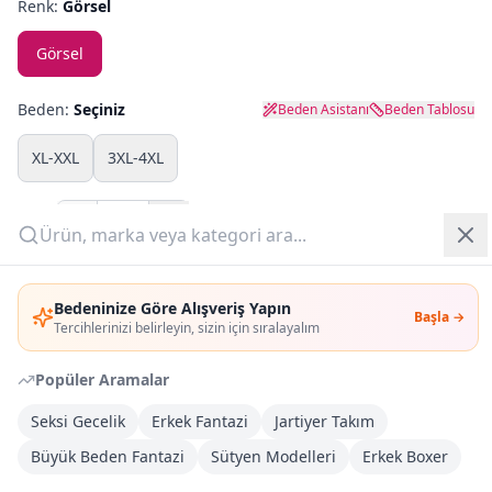
Renk:
Görsel
Yazlık Pijama
Görsel
Kampanyalar
Beden:
Seçiniz
Beden Asistanı
Beden Tablosu
Yeni Gelenler
XL-XXL
3XL-4XL
OUTLET
Adet:
Giriş Yap
Sepete Ekle
Bedeninize Göre Alışveriş Yapın
Başla →
Üye Ol
Tercihlerinizi belirleyin, sizin için sıralayalım
Şimdi Al
Popüler Aramalar
Kargoya Teslim
DHL
Seksi Gecelik
Erkek Fantazi
Jartiyer Takım
Bayram tatili sonrasında kargolanacaktır
Büyük Beden Fantazi
Sütyen Modelleri
Erkek Boxer