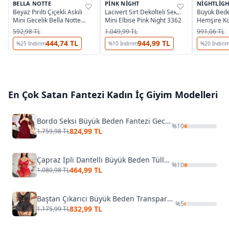
BELLA NOTTE
PINK NIGHT
NIGHTLIGH
%
75
%
45
%
34
Beyaz Pırıltı Çiçekli Askılı
Lacivert Sırt Dekolteli Seksi
Büyük Bede
Mini Gecelik Bella Notte
Mini Elbise Pink Night 3362
Hemşire Ko
15626
3635
592,98 TL
1.049,99 TL
991,06 TL
444,74 TL
944,99 TL
%
25
İndirim
%
10
İndirim
%
20
İndiri
En Çok Satan
Fantezi Kadın İç Giyim
Modelleri
Bordo Seksi Büyük Beden Fantezi Gecelik Pink Night 6692
%
10
824,99 TL
1.759,98 TL
Çapraz İpli Dantelli Büyük Beden Tüllü Fantazi Gecelik Ruselin 8008
%
10
464,99 TL
1.080,98 TL
Baştan Çıkarıcı Büyük Beden Transparan Dantelli Puantiyeli Fantazi Jartiyer Takım Lily Bianca LB-264
%
5
832,99 TL
1.175,99 TL