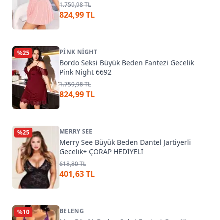
1.759,98 TL
824,99 TL
PINK NIGHT
%
25
Bordo Seksi Büyük Beden Fantezi Gecelik
Pink Night 6692
1.759,98 TL
824,99 TL
MERRY SEE
%
25
Merry See Büyük Beden Dantel Jartiyerli
Gecelik+ ÇORAP HEDİYELİ
618,80 TL
401,63 TL
BELENG
%
10