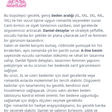
Bu büyüleyici gecelik, geniş
beden aralığı
(XL, XXL, 3XL, 4XL,
5XL) ile her vücut tipine uygun romantik seçenekler sunar.
Canlı kırmızı ve siyah tonlarının cazibesi, özel gecelerde
özgüveninizi artıracak.
Dantel detaylar
ve stratejik şeffaflık,
vücudu harika bir şekilde ön plana çıkararak zarif ve feminen
bir görünüm kazandırır.
Saten ve dantel karışımı kumaş, cildinizde yumuşak bir his
bırakırken, aynı zamanda şık bir parıltı sunar.
A-line kesim
sayesinde vücudu sarmadan dökümlü ve rahat bir tasarıma
sahip. Dantel fiyonk detayları, tasarımın feminen yapısını
pekiştiriyor ve bu ürünün her bedende zarif görünmesini
sağlıyor.
Bu ürün, XL ve üzeri bedenler için özel gecelerde veya
romantik anlarda mükemmel bir tercih olabilir. Özgüvenli
kadınlar için tasarlanmış bu gecelik, kendinizi özel
hissetmenizi sağlayacak. Ürünü satın alırken beden
tablosunu kontrol etmek önemli; her bedene uygunluğu
sağlamak için doğru ölçüleri seçmek gereklidir.
Eğer romantik bir hediye arayışındaysanız, bu gecelik harika
bir seçenek olabilir. Dantel ve satenin birleşimi, şıklık ve