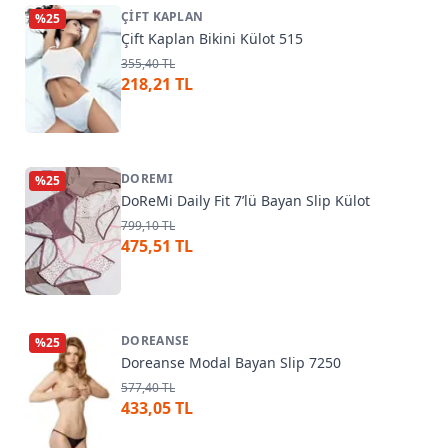
ÇIFT KAPLAN
%
25
Çift Kaplan Bikini Külot 515
355,40 TL
218,21 TL
DOREMI
%
25
DoReMi Daily Fit 7’lü Bayan Slip Külot
799,10 TL
475,51 TL
DOREANSE
%
25
Doreanse Modal Bayan Slip 7250
577,40 TL
433,05 TL