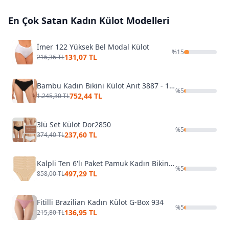
En Çok Satan
Kadın Külot
Modelleri
İmer 122 Yüksek Bel Modal Külot
%
15
131,07 TL
216,36 TL
Bambu Kadın Bikini Külot Anıt 3887 - 10 Adet
%
5
752,44 TL
1.245,30 TL
3lü Set Külot Dor2850
%
5
237,60 TL
374,40 TL
Kalpli Ten 6'lı Paket Pamuk Kadın Bikini Külot Yıldız 3576
%
5
497,29 TL
858,00 TL
Fitilli Brazilian Kadın Külot G-Box 934
%
5
136,95 TL
215,80 TL