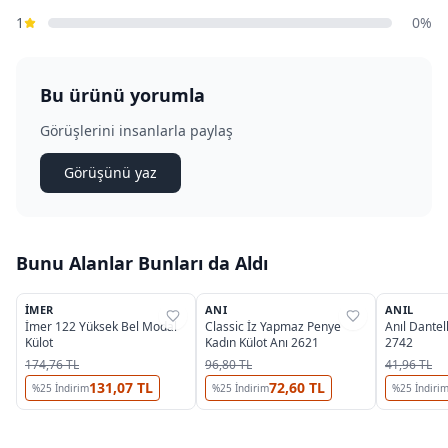
1
0%
Bu ürünü yorumla
Görüşlerini insanlarla paylaş
Görüşünü yaz
Bunu Alanlar Bunları da Aldı
3
3
İMER
ANI
ANIL
%
39
%
37
%
38
İmer 122 Yüksek Bel Modal
Classic İz Yapmaz Penye
Anıl Dantell
Külot
Kadın Külot Anı 2621
2742
174,76 TL
96,80 TL
41,96 TL
131,07 TL
72,60 TL
%
25
İndirim
%
25
İndirim
%
25
İndiri