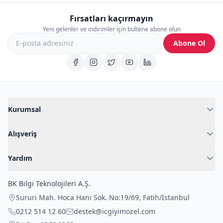
Fırsatları kaçırmayın
Yeni gelenler ve indirimler için bültene abone olun
Abone Ol
Kurumsal
Hakkımızda
Alışveriş
Blog
Kadın İç Giyim
İç Giyim Rehberi
Yardım
Erkek İç Giyim
İletişim
Sıkça Sorulan Sorular
Fantazi İç Giyim
BK Bilgi Teknolojileri A.Ş.
İade Politikası
Çocuk İç Giyim
Sururi Mah. Hoca Hanı Sok. No:19/69
,
Fatih
/
İstanbul
Kargo Politikası
Outlet Fırsatları
0212 514 12 60
destek@icgiyimozel.com
Gizli Paketleme