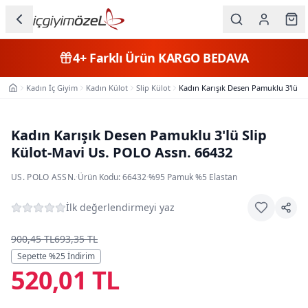
Ana içeriğe geç
İç Giyim
4+
Farklı Ürün
KARGO BEDAVA
Kategorileri
Kadın İç Giyim
Kadın Külot
Slip Külot
Kadın Karışık Desen Pamuklu 3'lü S
Ana Sayfa
Kadın
Erkek
Kadın Karışık Desen Pamuklu 3'lü Slip
Külot-Mavi Us. POLO Assn. 66432
Çocuk
US. POLO ASSN.
·
Ürün Kodu:
66432
·
%95 Pamuk %5 Elastan
Fantazi
İlk değerlendirmeyi yaz
Büyük
Beden
900,45 TL
693,35 TL
Sepette %
25
İndirim
520,01 TL
Markalar
Plaj & Mayo