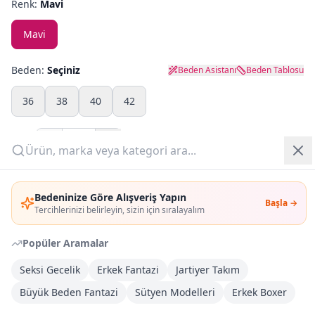
Renk:
Mavi
Yazlık Pijama
Mavi
Kampanyalar
Beden:
Seçiniz
Beden Asistanı
Beden Tablosu
Yeni Gelenler
36
38
40
42
OUTLET
Adet:
Giriş Yap
Sepete Ekle
Bedeninize Göre Alışveriş Yapın
Başla →
Üye Ol
Tercihlerinizi belirleyin, sizin için sıralayalım
Şimdi Al
Popüler Aramalar
Kargoya Teslim
DHL
Seksi Gecelik
Erkek Fantazi
Jartiyer Takım
1-3 İş Günü
Büyük Beden Fantazi
Sütyen Modelleri
Erkek Boxer