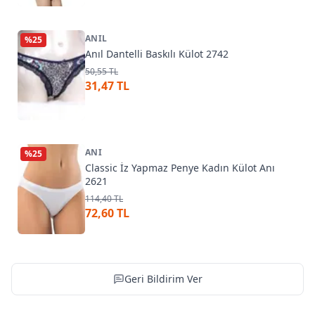
ANIL
%
25
Anıl Dantelli Baskılı Külot 2742
50,55 TL
31,47 TL
ANI
%
25
Classic İz Yapmaz Penye Kadın Külot Anı
2621
114,40 TL
72,60 TL
Geri Bildirim Ver