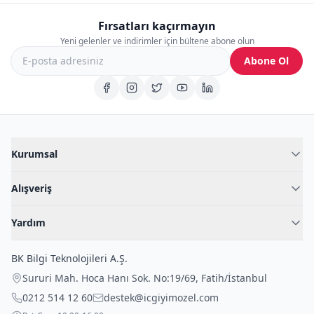
Fırsatları kaçırmayın
Yeni gelenler ve indirimler için bültene abone olun
Abone Ol
Kurumsal
Hakkımızda
Alışveriş
Blog
Kadın İç Giyim
İç Giyim Rehberi
Yardım
Erkek İç Giyim
İletişim
Sıkça Sorulan Sorular
Fantazi İç Giyim
BK Bilgi Teknolojileri A.Ş.
İade Politikası
Çocuk İç Giyim
Sururi Mah. Hoca Hanı Sok. No:19/69
,
Fatih
/
İstanbul
Kargo Politikası
Outlet Fırsatları
0212 514 12 60
destek@icgiyimozel.com
Gizli Paketleme