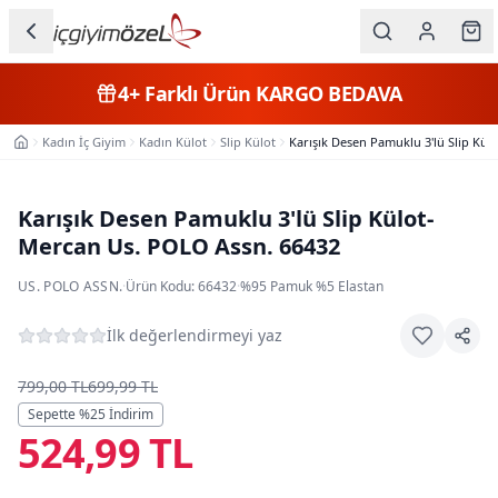
Ana içeriğe geç
İç Giyim
4+
Farklı Ürün
KARGO BEDAVA
Kategorileri
Kadın İç Giyim
Kadın Külot
Slip Külot
Karışık Desen Pamuklu 3'lü Slip Kü
Ana Sayfa
Kadın
Erkek
Karışık Desen Pamuklu 3'lü Slip Külot-
Mercan Us. POLO Assn. 66432
Çocuk
US. POLO ASSN.
·
Ürün Kodu:
66432
·
%95 Pamuk %5 Elastan
Fantazi
İlk değerlendirmeyi yaz
Büyük
Beden
799,00 TL
699,99 TL
Sepette %
25
İndirim
524,99 TL
Markalar
Plaj & Mayo