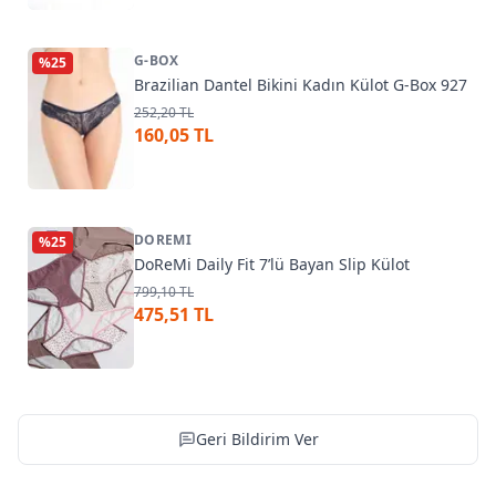
G-BOX
%
25
Brazilian Dantel Bikini Kadın Külot G-Box 927
252,20 TL
160,05 TL
DOREMI
%
25
DoReMi Daily Fit 7’lü Bayan Slip Külot
799,10 TL
475,51 TL
Geri Bildirim Ver