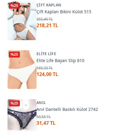
ÇIFT KAPLAN
%
25
Çift Kaplan Bikini Külot 515
355,40 TL
218,21 TL
ELITE LIFE
%
25
Elite Life Bayan Slip 810
165,33 TL
124,00 TL
ANIL
%
25
Anıl Dantelli Baskılı Külot 2742
50,55 TL
31,47 TL