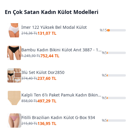
En Çok Satan
Kadın Külot
Modelleri
İmer 122 Yüksek Bel Modal Külot
%
15
131,07 TL
216,36 TL
Bambu Kadın Bikini Külot Anıt 3887 - 10 Adet
%
5
752,44 TL
1.245,30 TL
3lü Set Külot Dor2850
%
5
237,60 TL
374,40 TL
Kalpli Ten 6'lı Paket Pamuk Kadın Bikini Külot Yıldız 3576
%
5
497,29 TL
858,00 TL
Fitilli Brazilian Kadın Külot G-Box 934
%
5
136,95 TL
215,80 TL