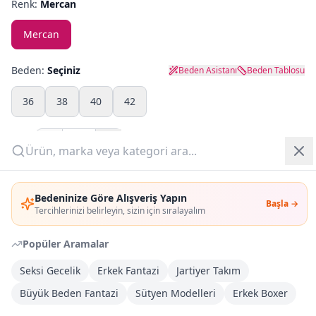
Renk:
Mercan
Yazlık Pijama
Mercan
Kampanyalar
Beden:
Seçiniz
Beden Asistanı
Beden Tablosu
Yeni Gelenler
36
38
40
42
OUTLET
Adet:
Giriş Yap
Sepete Ekle
Bedeninize Göre Alışveriş Yapın
Başla →
Üye Ol
Tercihlerinizi belirleyin, sizin için sıralayalım
Şimdi Al
Popüler Aramalar
Kargoya Teslim
DHL
Seksi Gecelik
Erkek Fantazi
Jartiyer Takım
1-3 İş Günü
Büyük Beden Fantazi
Sütyen Modelleri
Erkek Boxer