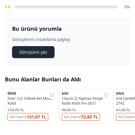
1
0%
Bu ürünü yorumla
Görüşlerini insanlarla paylaş
Görüşünü yaz
Bunu Alanlar Bunları da Aldı
3
3
İMER
ANI
ANIL
%
39
%
37
%
38
İmer 122 Yüksek Bel Modal
Classic İz Yapmaz Penye
Anıl Dantell
Külot
Kadın Külot Anı 2621
2742
174,76 TL
96,80 TL
41,96 TL
131,07 TL
72,60 TL
%
25
İndirim
%
25
İndirim
%
25
İndiri