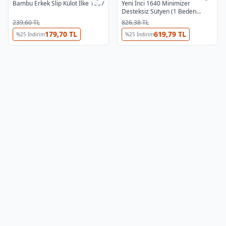
Bambu Erkek Slip Külot İlke 1607
Yeni İnci 1640 Minimizer
Desteksiz Sütyen (1 Beden
Küçültür)
239,60 TL
826,38 TL
179,70 TL
619,79 TL
%
25
İndirim
%
25
İndirim