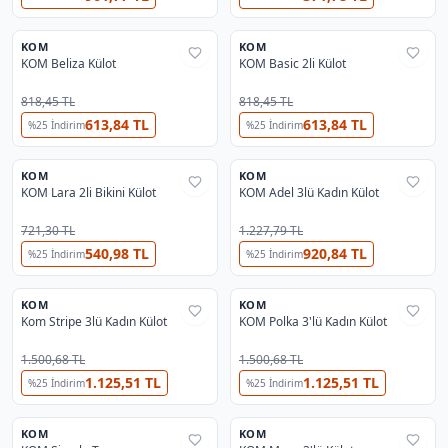
6
3
KOM
KOM
%
28
%
28
KOM Beliza Külot
KOM Basic 2li Külot
818,45 TL
818,45 TL
613,84 TL
613,84 TL
%
25
İndirim
%
25
İndirim
2
KOM
KOM
%
41
%
28
KOM Lara 2li Bikini Külot
KOM Adel 3lü Kadın Külot
721,30 TL
1.227,79 TL
540,98 TL
920,84 TL
%
25
İndirim
%
25
İndirim
KOM
KOM
%
28
%
28
Kom Stripe 3lü Kadın Külot
KOM Polka 3'lü Kadın Külot
1.500,68 TL
1.500,68 TL
1.125,51 TL
1.125,51 TL
%
25
İndirim
%
25
İndirim
2
KOM
KOM
%
28
%
28