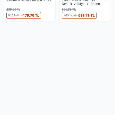
Desteksiz Sütyen (1 Beden
Küçültür)
239,60 TL
826,38 TL
179,70 TL
619,79 TL
%
25
İndirim
%
25
İndirim