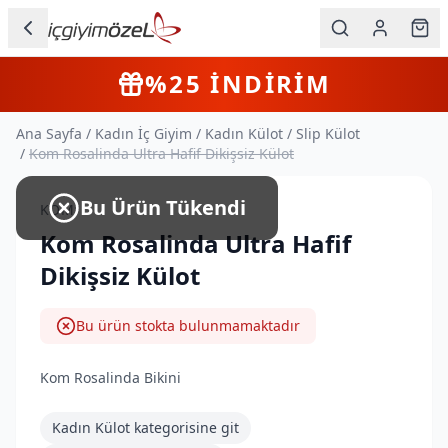
Ana içeriğe geç
İç Giyim
4+
Farklı Ürün
KARGO BEDAVA
Kategorileri
Ana Sayfa
/
Kadın İç Giyim
/
Kadın Külot
/
Slip Külot
Kadın
/
Kom Rosalinda Ultra Hafif Dikişsiz Külot
Erkek
Bu Ürün Tükendi
KOM
Çocuk
Kom Rosalinda Ultra Hafif
Dikişsiz Külot
Fantazi
Büyük
Bu ürün stokta bulunmamaktadır
Beden
Kom Rosalinda Bikini
Markalar
Kadın Külot
kategorisine git
Plaj & Mayo