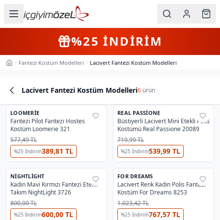
Ana içeriğe geç
İç Giyim
4+
Farklı Ürün
KARGO BEDAVA
Kategorileri
Fantezi Kostüm Modelleri
Lacivert Fantezi Kostüm Modelleri
Ana Sayfa
Kadın
Lacivert Fantezi Kostüm Modelleri
6
ürün
Erkek
OUTLET
Ürün Listesi
LOOMERIE
Çocuk
REAL PASSIONE
%
58
%
60
Fantezi Pilot Fantezi Hostes
Büstiyerli Lacivert Mini Etekli Polis
Kostüm Loomerie 321
Kostümü Real Passione 20089
Fantazi
577,49 TL
719,99 TL
389,81 TL
539,99 TL
%
25
İndirim
%
25
İndirim
Büyük
Beden
NIGHTLIGHT
FOR DREAMS
%
38
%
35
Kadın Mavi Kırmızı Fantezi Etekli
Lacivert Renk Kadın Polis Fantezi
Takım NightLight 3726
Kostüm For Dreams 8253
Markalar
800,00 TL
1.023,42 TL
600,00 TL
767,57 TL
%
25
İndirim
%
25
İndirim
Plaj & Mayo