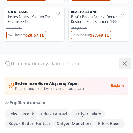
FOR DREAMS
REAL PASSIONE
%
35
%
61
Yazlık Pijama
Hostes Fantezi Kostüm For
Büyük Beden Fantezi Denizci Kız
Dreams 8364
Kostümü Real Passione 19002
Kampanyalar
838,09 TL
769,99 TL
628,57 TL
577,49 TL
%
25
İndirim
%
25
İndirim
Yeni Gelenler
OUTLET
Giriş Yap
Bedeninize Göre Alışveriş Yapın
Başla →
Üye Ol
Tercihlerinizi belirleyin, sizin için sıralayalım
Popüler Aramalar
Seksi Gecelik
Erkek Fantazi
Jartiyer Takım
Büyük Beden Fantazi
Sütyen Modelleri
Erkek Boxer