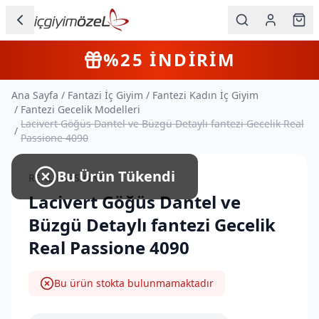
Ana içeriğe geç
İç Giyim
4+
Farklı Ürün
KARGO BEDAVA
Kategorileri
Ana Sayfa
/
Fantazi İç Giyim
/
Fantezi Kadın İç Giyim
Kadın
/
Fantezi Gecelik Modelleri
Lacivert Göğüs Dantel ve Büzgü Detaylı fantezi Gecelik Real
/
Erkek
Passione 4090
Çocuk
Bu Ürün Tükendi
REAL PASSIONE
Fantazi
Lacivert Göğüs Dantel ve
Büzgü Detaylı fantezi Gecelik
Büyük
Real Passione 4090
Beden
Bu ürün stokta bulunmamaktadır
Markalar
Plaj & Mayo