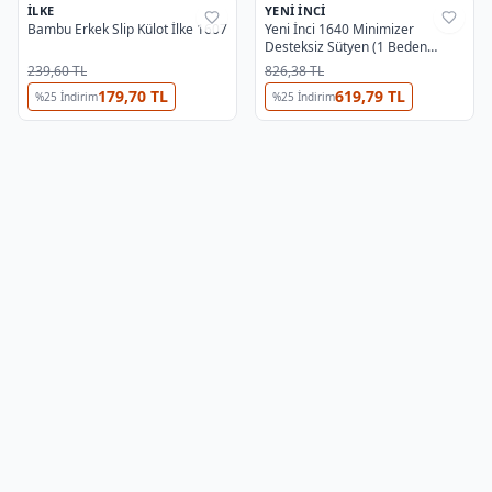
İLKE
YENI İNCI
%
41
%
27
Bambu Erkek Slip Külot İlke 1607
Yeni İnci 1640 Minimizer
Desteksiz Sütyen (1 Beden
Küçültür)
239,60 TL
826,38 TL
179,70 TL
619,79 TL
%
25
İndirim
%
25
İndirim