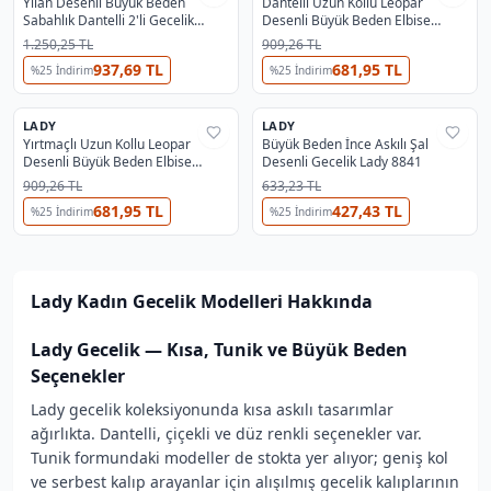
Yılan Desenli Büyük Beden
Dantelli Uzun Kollu Leopar
Sabahlık Dantelli 2'li Gecelik
Desenli Büyük Beden Elbise
Takımı Lady 19236
Gecelik Lady 7284
1.250,25 TL
909,26 TL
937,69 TL
681,95 TL
%
25
İndirim
%
25
İndirim
OUTLET
Büyük Beden Gecelik
En Çok İncelenen
#
2
Büyük Beden Gecelik
LADY
LADY
%
62
%
66
Yırtmaçlı Uzun Kollu Leopar
Büyük Beden İnce Askılı Şal
Desenli Büyük Beden Elbise
Desenli Gecelik Lady 8841
Gecelik Lady 7279
909,26 TL
633,23 TL
681,95 TL
427,43 TL
%
25
İndirim
%
25
İndirim
Lady
Kadın Gecelik Modelleri
Hakkında
Lady Gecelik — Kısa, Tunik ve Büyük Beden
Seçenekler
Lady gecelik koleksiyonunda kısa askılı tasarımlar
ağırlıkta. Dantelli, çiçekli ve düz renkli seçenekler var.
Tunik formundaki modeller de stokta yer alıyor; geniş kol
ve serbest kalıp arayanlar için alışılmış gecelik kalıplarının