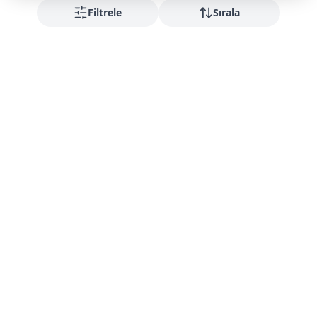
Filtrele
Sırala
Fırsatları kaçırmayın
Yeni gelenler ve indirimler için bültene abone olun
Abone Ol
Kurumsal
Hakkımızda
Alışveriş