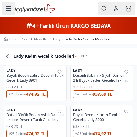
Ana içeriğe geç
İç Giyim
4+
Farklı Ürün
KARGO BEDAVA
Kategorileri
Kadın Gecelik Modelleri
Lady
Lady Kadın Gecelik Modelleri
Ana Sayfa
Kadın
Lady Kadın Gecelik Modelleri
28
ürün
Erkek
Büyük Beden Gecelik
En Çok Satan
#
2
Ürün Listesi
Büyük Beden Gecelik
LADY
Çocuk
LADY
%
63
%
62
Büyük Beden Zebra Desenli Tunik
Desenli Sabahlık Siyah Dantelli
Gecelik Lady 8901
2'li Büyük Beden Gecelik Takımı
Fantazi
Lady 19203
633,23 TL
1.250,25 TL
474,92 TL
937,69 TL
%
25
İndirim
%
25
İndirim
Büyük
Beden
LADY
LADY
%
63
%
63
Battal Büyük Beden Askılı Dantelli
Büyük Beden Kırmızı Tunik
Leopar Desenli Tunik Gecelik
Gecelik Lady 8900
Markalar
Lady 8888
633,23 TL
633,23 TL
474,92 TL
474,92 TL
%
25
İndirim
%
25
İndirim
Plaj & Mayo