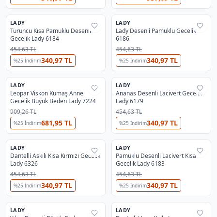
LADY
LADY
%
62
%
62
Turuncu Kısa Pamuklu Desenli
Lady Desenli Pamuklu Gecelik
Gecelik Lady 6184
6186
454,63 TL
454,63 TL
340,97 TL
340,97 TL
%
25
İndirim
%
25
İndirim
LADY
LADY
%
62
%
62
Leopar Viskon Kumaş Anne
Ananas Desenli Lacivert Gecelik
Gecelik Büyük Beden Lady 7224
Lady 6179
909,26 TL
454,63 TL
681,95 TL
340,97 TL
%
25
İndirim
%
25
İndirim
LADY
LADY
%
62
%
62
Dantelli Askılı Kısa Kırmızı Gecelik
Pamuklu Desenli Lacivert Kısa
Lady 6326
Gecelik Lady 6183
454,63 TL
454,63 TL
340,97 TL
340,97 TL
%
25
İndirim
%
25
İndirim
LADY
LADY
%
62
%
62