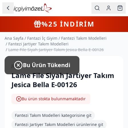
Ana içeriğe geç
İç Giyim
4+
Farklı Ürün
KARGO BEDAVA
Kategorileri
Ana Sayfa
/
Fantazi İç Giyim
/
Fantezi Takım Modelleri
Kadın
/
Fantezi Jartiyer Takım Modelleri
/
Lame File Siyah Jartiyer Takım Jesica Bella E-00126
Erkek
Bu Ürün Tükendi
JESICA BELLA
Çocuk
Lame File Siyah Jartiyer Takım
Fantazi
Jesica Bella E-00126
Büyük
Beden
Bu ürün stokta bulunmamaktadır
Markalar
Fantezi Takım Modelleri
kategorisine git
Fantezi Jartiyer Takım Modelleri
ürünlerine git
Plaj & Mayo