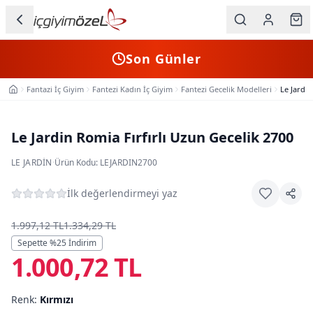
Ana içeriğe geç
İç Giyim
Son Günler
Kategorileri
Fantazi İç Giyim
Fantezi Kadın İç Giyim
Fantezi Gecelik Modelleri
Le Jardin
Ana Sayfa
Kadın
Erkek
Le Jardin Romia Fırfırlı Uzun Gecelik 2700
Çocuk
LE JARDIN
·
Ürün Kodu:
LEJARDIN2700
Fantazi
İlk değerlendirmeyi yaz
Büyük
1.997,12 TL
1.334,29 TL
Beden
Sepette %
25
İndirim
1.000,72 TL
Markalar
Renk:
Kırmızı
Plaj & Mayo