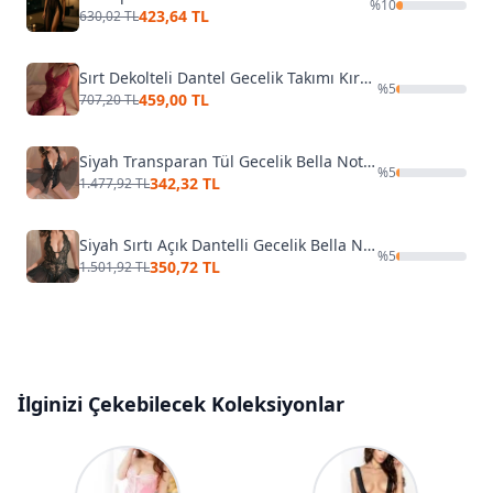
%
10
423,64 TL
630,02 TL
Sırt Dekolteli Dantel Gecelik Takımı Kırmızı Merry See 2215-Kırmızı
%
5
459,00 TL
707,20 TL
Siyah Transparan Tül Gecelik Bella Notte 15514
%
5
342,32 TL
1.477,92 TL
Siyah Sırtı Açık Dantelli Gecelik Bella Notte 15032
%
5
350,72 TL
1.501,92 TL
İlginizi Çekebilecek Koleksiyonlar