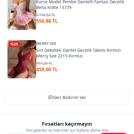
Korse Model Pembe Dantelli Fantazi Gecelik
Bella Notte 15779
2.135,52 TL
556,86 TL
MERRY SEE
%
25
Sırt Dekolteli Dantel Gecelik Takımı Kırmızı
Merry See 2215-Kırmızı
707,20 TL
459,00 TL
Geri Bildirim Ver
Fırsatları kaçırmayın
Yeni gelenler ve indirimler için bültene abone olun