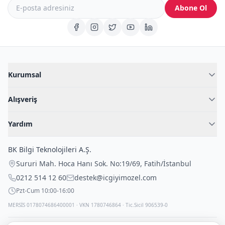
Abone Ol
Kurumsal
Hakkımızda
Alışveriş
Blog
Kadın İç Giyim
İç Giyim Rehberi
Yardım
Erkek İç Giyim
İletişim
Sıkça Sorulan Sorular
Fantazi İç Giyim
BK Bilgi Teknolojileri A.Ş.
İade Politikası
Çocuk İç Giyim
Sururi Mah. Hoca Hanı Sok. No:19/69
,
Fatih
/
İstanbul
Kargo Politikası
Outlet Fırsatları
0212 514 12 60
destek@icgiyimozel.com
Gizli Paketleme
Pzt-Cum 10:00-16:00
MERSİS 0178074686400001 · VKN 1780746864 · Tic.Sicil 906539-0