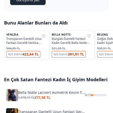
Bunu Alanlar Bunları da Aldı
5
VENLISA
BELLA NOTTE
BELENG
%
33
%
76
%
38
Transparan Dantelli Uzun
Büzgülü Dantelli Fantezi
Göğüs Dekol
Fantazi Gecelik Venlisa
Kadın Gecelik Bella Notte
Kadın Siya
V2500
15933
6091
564,85 TL
521,35 TL
950,91 TL
423,64 TL
391,01 TL
%
25
İndirim
%
25
İndirim
%
25
İndiri
En Çok Satan
Fantezi Kadın İç Giyim
Modelleri
Bella Notte Lacivert Asimetrik Kesim Fırfırlı Gecelik 15620
%
15
377,58 TL
1.578,72 TL
Transparan Dantelli Uzun Fantazi Gecelik Venlisa V2500