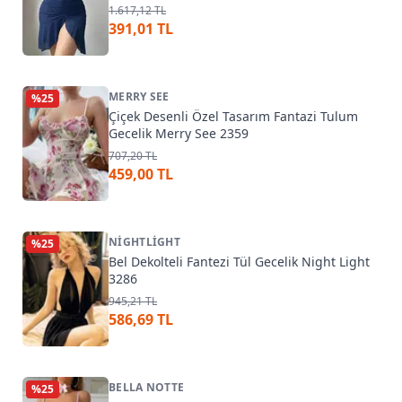
1.617,12 TL
391,01 TL
MERRY SEE
%
25
Çiçek Desenli Özel Tasarım Fantazi Tulum
Gecelik Merry See 2359
707,20 TL
459,00 TL
NIGHTLIGHT
%
25
Bel Dekolteli Fantezi Tül Gecelik Night Light
3286
945,21 TL
586,69 TL
BELLA NOTTE
%
25