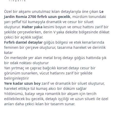
Özel bir akşamı unutulmaz kılan detaylarıyla öne çıkan
Le
Jardin Romia 2700 fırfırlı uzun gecelik
, mürdüm tonundaki
yarı şeffaf tül kumaşıyla dramatik ve cesur bir siluet
oluşturur.
Halter yaka
kesimi boyun ve omuz hattını zarif bir
şekilde çerçevelerken, derin V yaka dekolte bölgesinde dikkat
çekici bir açıklık sağlar.
Fırfırlı dantel detaylar
göğüs bölgesi ve etek kenarlarında
feminen bir çerçeve oluşturur, tasarıma hareket ve derinlik
katar
Ön merkezde yer alan metal broş detayı göğüs hattında şık
bir odak noktası oluşturur
Yan yırtmaç ve çapraz bağcıklı korset detayı cesur bir
görünüm sunarken, vücut hatlarını zarif bir şekilde
belirginleştirir
Yere kadar uzun boy
zarif ve dramatik bir siluet oluşturur,
hareket ettikçe tül kumaş akıcı bir döküm sağlar
Yıldönümü, balayı veya romantik bir akşam için tercih
edilebilecek bu gecelik, detaylı işçiliği ve uzun silueti ile özel
anları daha çekici kılan bir tasarım sunar.