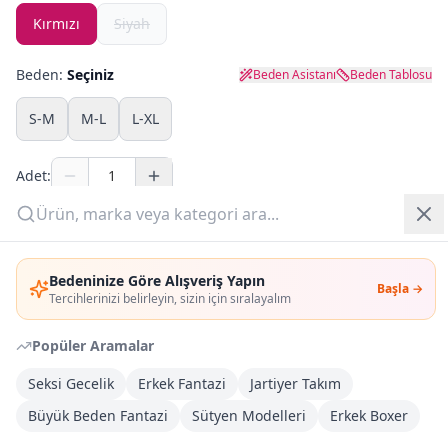
Kırmızı
Siyah
Yazlık Pijama
Beden:
Seçiniz
Beden Asistanı
Beden Tablosu
Kampanyalar
S-M
M-L
L-XL
Yeni Gelenler
Adet:
OUTLET
Sepete Ekle
Giriş Yap
Bedeninize Göre Alışveriş Yapın
Şimdi Al
Başla →
Üye Ol
Tercihlerinizi belirleyin, sizin için sıralayalım
Popüler Aramalar
Kargoya Teslim
DHL
1-3 İş Günü
Seksi Gecelik
Erkek Fantazi
Jartiyer Takım
Büyük Beden Fantazi
Sütyen Modelleri
Erkek Boxer
Kargo Bedava
3.000
TL veya
4
farklı ürün