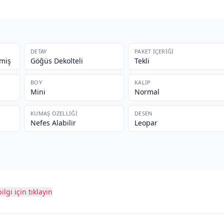
DETAY
PAKET İÇERIĞI
lmiş
Göğüs Dekolteli
Tekli
BOY
KALIP
Mini
Normal
KUMAŞ ÖZELLIĞI
DESEN
Nefes Alabilir
Leopar
ilgi için tıklayın