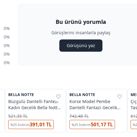
Bu ürünü yorumla
0%
Görüşlerini insanlarla paylaş
0%
0%
Görüşünü yaz
0%
0%
OUTLET
BELLA NOTTE
%
76
BELLA NOTTE
%
77
ME
%
Büzgülü Dantelli Fantezi
Korse Model Pembe
Çiç
Kadın Gecelik Bella Notte
Dantelli Fantazi Gecelik
Ta
15933
Bella Notte 15779
Ge
521,35 TL
742,48 TL
612
391,01 TL
501,17 TL
%
25
İndirim
%
25
İndirim
%