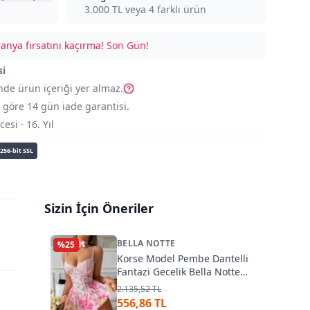
3.000
TL veya
4
farklı ürün
nya fırsatını kaçırma!
Son Gün!
si
nde ürün içeriği yer almaz.
göre 14 gün iade garantisi.
si · 16. Yıl
256-bit SSL
Sizin İçin Öneriler
BELLA NOTTE
%
25
Korse Model Pembe Dantelli
Fantazi Gecelik Bella Notte
15779
2.135,52 TL
556,86 TL