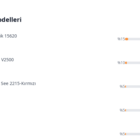
delleri
lik 15620
%
15
a V2500
%
10
y See 2215-Kırmızı
%
5
%
5
%
5