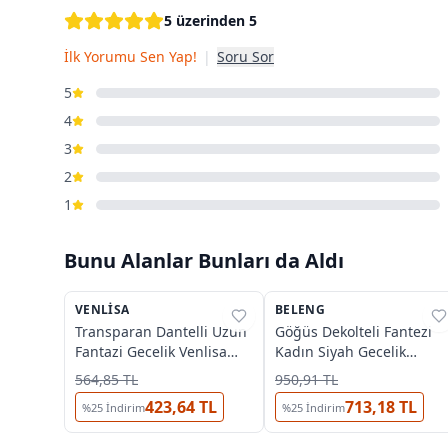
5 üzerinden 5
İlk Yorumu Sen Yap!
|
Soru Sor
5
4
3
2
1
Bunu Alanlar Bunları da Aldı
4
VENLISA
%
33
BELENG
%
38
Transparan Dantelli Uzun
Göğüs Dekolteli Fantezi
Fantazi Gecelik Venlisa
Kadın Siyah Gecelik
V2500
Beleng 6091
564,85 TL
950,91 TL
423,64 TL
713,18 TL
%
25
İndirim
%
25
İndirim