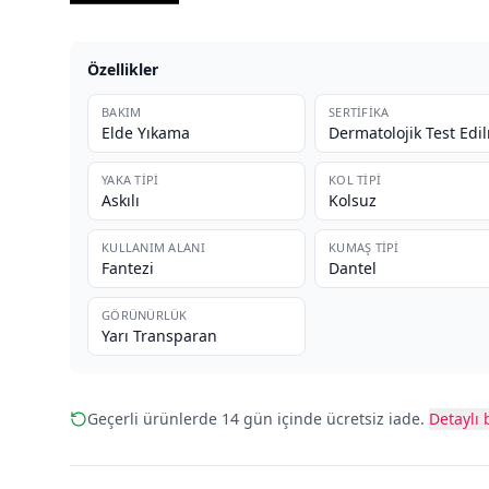
Özellikler
BAKIM
SERTIFIKA
Elde Yıkama
Dermatolojik Test Edi
YAKA TIPI
KOL TIPI
Askılı
Kolsuz
KULLANIM ALANI
KUMAŞ TIPI
Fantezi
Dantel
GÖRÜNÜRLÜK
Yarı Transparan
Geçerli ürünlerde 14 gün içinde ücretsiz iade.
Detaylı b