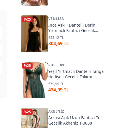
VENLISA
%
25
İnce Askılı Dantelli Derin
Yırtmaçlı Fantazi Gecelik
Venlisa 2107
453,12 TL
304,69 TL
RUSELIN
%
25
Yeşil Yırtmaçlı Dantelli Tanga
Hediyeli Gecelik Takımı
Ruselin 2306
579,99 TL
434,99 TL
AKBENIZ
%
25
Arkası Açık Uzun Fantazi Tül
Gecelik Akbeniz T-3008