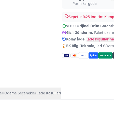
Yarın kargoda
Sepette %
25
indirim Kampa
%100 Orijinal Ürün Garanti
Gizli Gönderim:
Paket üzeri
Kolay İade:
İade koşullarına
BK Bilgi Teknolojileri
Güvence
TROY
iyzico
3D Secure
eri
Ödeme Seçenekleri
İade Koşulları