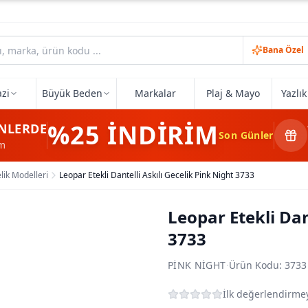
Bana Özel
zi
Büyük Beden
Markalar
Plaj & Mayo
Yazlı
%25
İNDİRİM
NLERDE
Son Günler
im
lik Modelleri
Leopar Etekli Dantelli Askılı Gecelik Pink Night 3733
Leopar Etekli Dan
3733
PINK NIGHT
·
Ürün Kodu:
3733
İlk değerlendirmey