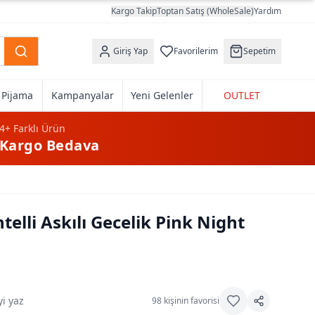
Kargo Takip
Toptan Satış (WholeSale)
Yardım
Giriş Yap
Favorilerim
Sepetim
k Pijama
Kampanyalar
Yeni Gelenler
OUTLET
4+
Farklı Ürün
Kargo Bedava
telli Askılı Gecelik Pink Night
i yaz
98
kişinin favorisi