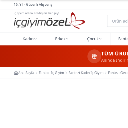
Ana içeriğe geç
16. Yıl - Güvenli Alışveriş
iç giyim adına aradığınız her şey!
Kadın
Erkek
Çocuk
Fanta
TÜM ÜRÜ
Anında İndir
Ana Sayfa
Fantazi İç Giyim
Fantezi Kadın İç Giyim
Fantezi Gece