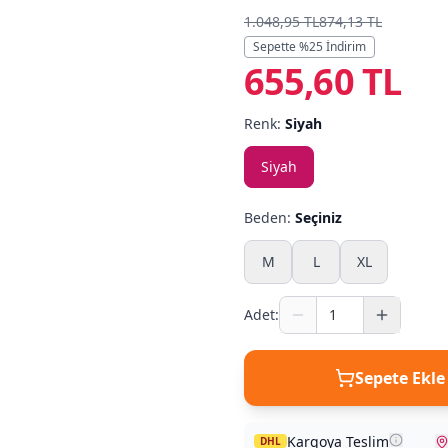
1.048,95 TL
874,13 TL
Sepette %
25
İndirim
655,60 TL
Renk:
Siyah
Siyah
Beden:
Seçiniz
M
L
XL
Adet:
Sepete Ekle
Kargoya Teslim
DHL