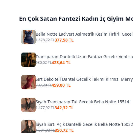
En Çok Satan
Fantezi Kadın İç Giyim
Mo
Bella Notte Lacivert Asimetrik Kesim Fırfırlı Gece
377,58 TL
1.578,72 TL
Transparan Dantelli Uzun Fantazi Gecelik Venlis
423,64 TL
630,02 TL
Sırt Dekolteli Dantel Gecelik Takımı Kırmızı Merr
459,00 TL
707,20 TL
Siyah Transparan Tül Gecelik Bella Notte 15514
342,32 TL
1.477,92 TL
Siyah Sırtı Açık Dantelli Gecelik Bella Notte 15032
350,72 TL
1.501,92 TL