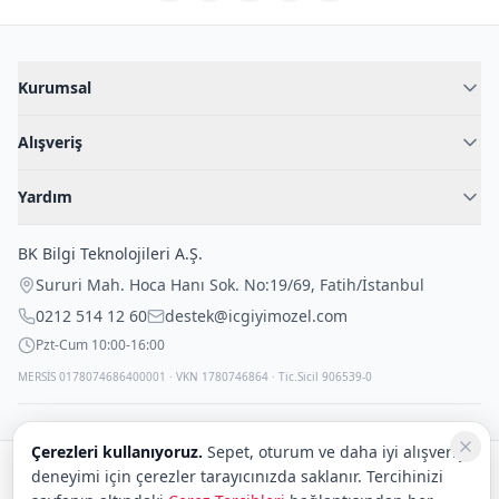
Kurumsal
Hakkımızda
Alışveriş
Blog
Kadın İç Giyim
İç Giyim Rehberi
Yardım
Erkek İç Giyim
İletişim
Sıkça Sorulan Sorular
Fantazi İç Giyim
BK Bilgi Teknolojileri A.Ş.
İade Politikası
Çocuk İç Giyim
Sururi Mah. Hoca Hanı Sok. No:19/69
,
Fatih
/
İstanbul
Kargo Politikası
Outlet Fırsatları
0212 514 12 60
destek@icgiyimozel.com
Gizli Paketleme
Pzt-Cum 10:00-16:00
MERSİS 0178074686400001 · VKN 1780746864 · Tic.Sicil 906539-0
Çerezleri kullanıyoruz.
Sepet, oturum ve daha iyi alışveriş
deneyimi için çerezler tarayıcınızda saklanır. Tercihinizi
Güvenli alışveriş: