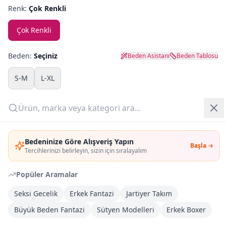
Renk:
Çok Renkli
Yazlık Pijama
Çok Renkli
Kampanyalar
Beden:
Seçiniz
Beden Asistanı
Beden Tablosu
Yeni Gelenler
S-M
L-XL
OUTLET
Adet:
Giriş Yap
Sepete Ekle
Bedeninize Göre Alışveriş Yapın
Başla →
Üye Ol
Tercihlerinizi belirleyin, sizin için sıralayalım
Şimdi Al
Popüler Aramalar
Seksi Gecelik
Erkek Fantazi
Jartiyer Takım
Kargoya Teslim
DHL
1-3 İş Günü
Büyük Beden Fantazi
Sütyen Modelleri
Erkek Boxer