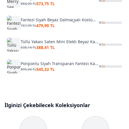
%
5
573,75 TL
884,00 TL
Fantezi Siyah Beyaz Dalmaçyalı Kostüm Jesica Bella JB-0016
%
5
479,99 TL
767,99 TL
Tüllü Yakası Saten Mini Etekli Beyaz Kadın Fantezi Denizci Kostümü NightLight 3671
%
5
388,41 TL
638,14 TL
Ponponlu Siyah Transparan Fantezi Kadın Kostüm NightLight 3833
%
5
545,32 TL
895,94 TL
İlginizi Çekebilecek Koleksiyonlar