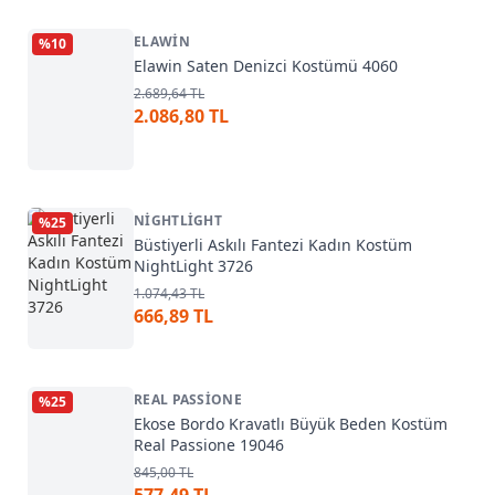
ELAWIN
%
10
Elawin Saten Denizci Kostümü 4060
2.689,64 TL
2.086,80 TL
NIGHTLIGHT
%
25
Büstiyerli Askılı Fantezi Kadın Kostüm
NightLight 3726
1.074,43 TL
666,89 TL
REAL PASSIONE
%
25
Ekose Bordo Kravatlı Büyük Beden Kostüm
Real Passione 19046
845,00 TL