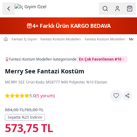
Ana içeriğe geç
İç Giyim
4+
Farklı Ürün
KARGO BEDAVA
Kategorileri
Fantazi İç Giyim
Fantezi Kostüm Modelleri
Fantezi Kostüm Modelleri
Merr
Ana Sayfa
Kadın
Erkek
Fantezi Kostüm Modelleri
kategorisinde
En Çok Favorilenen #10
Merry See Fantazi Kostüm
Çocuk
MERRY SEE
·
Ürün Kodu:
MS8777
·
%90 Polyester, %10 Elastan
Fantazi
5.0
(
5 yorum
)
Büyük
Beden
884,00 TL
765,00 TL
Sepette %
25
İndirim
573,75 TL
Markalar
Plaj & Mayo