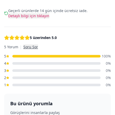
Geçerli ürünlerde 14 gün içinde ücretsiz iade.
Detaylı bilgi için tıklayın
5 üzerinden
5.0
5 Yorum
|
Soru Sor
5
100
%
4
0
%
3
0
%
2
0
%
1
0
%
Bu ürünü yorumla
Görüşlerini insanlarla paylaş