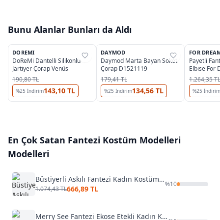
Bunu Alanlar Bunları da Aldı
2
DOREMI
DAYMOD
FOR DREA
%
40
%
25
%
35
DoReMi Dantelli Silikonlu
Daymod Marta Bayan Soket
Payetli Fan
Jartiyer Çorap Venüs
Çorap D1521119
Elbise For
190,80 TL
179,41 TL
1.264,35 T
143,10 TL
134,56 TL
%
25
İndirim
%
25
İndirim
%
25
İndiri
En Çok Satan
Fantezi Kostüm Modelleri
Modelleri
Büstiyerli Askılı Fantezi Kadın Kostüm NightLight 3726
%
10
666,89 TL
1.074,43 TL
Merry See Fantezi Ekose Etekli Kadın Kostümü