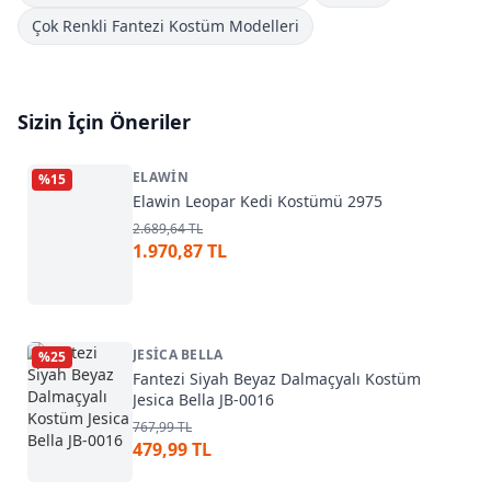
Çok Renkli Fantezi Kostüm Modelleri
Sizin İçin Öneriler
ELAWIN
%
15
Elawin Leopar Kedi Kostümü 2975
2.689,64 TL
1.970,87 TL
JESICA BELLA
%
25
Fantezi Siyah Beyaz Dalmaçyalı Kostüm
Jesica Bella JB-0016
767,99 TL
479,99 TL