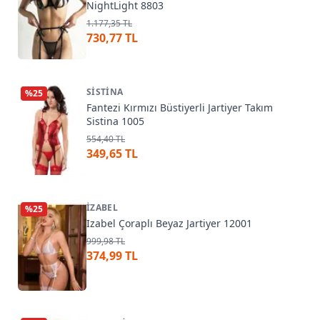
NightLight 8803
1.177,35 TL
730,77 TL
SISTINA
%
25
Fantezi Kırmızı Büstiyerli Jartiyer Takım
Sistina 1005
554,40 TL
349,65 TL
İZABEL
%
25
Izabel Çoraplı Beyaz Jartiyer 12001
999,98 TL
374,99 TL