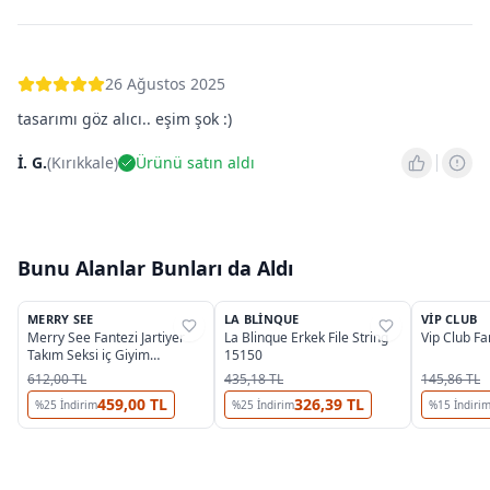
26 Ağustos 2025
tasarımı göz alıcı.. eşim şok :)
İ. G.
(
Kırıkkale
)
Ürünü satın aldı
Bunu Alanlar Bunları da Aldı
MERRY SEE
LA BLINQUE
VIP CLUB
%
35
%
25
%
24
Merry See Fantezi Jartiyer
La Blinque Erkek File String
Vip Club Fa
Takım Seksi iç Giyim
15150
MS2671-Kırmızı
612,00 TL
435,18 TL
145,86 TL
459,00 TL
326,39 TL
%
25
İndirim
%
25
İndirim
%
15
İndiri