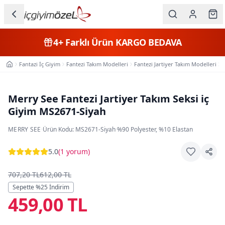
Ana içeriğe geç
İç Giyim
4+
Farklı Ürün
KARGO BEDAVA
Kategorileri
Fantazi İç Giyim
Fantezi Takım Modelleri
Fantezi Jartiyer Takım Modelleri
Ana Sayfa
Kadın
Erkek
Merry See Fantezi Jartiyer Takım Seksi iç
Giyim MS2671-Siyah
Çocuk
MERRY SEE
·
Ürün Kodu:
MS2671-Siyah
·
%90 Polyester, %10 Elastan
Fantazi
5.0
(
1 yorum
)
Büyük
Beden
707,20 TL
612,00 TL
Sepette %
25
İndirim
459,00 TL
Markalar
Plaj & Mayo