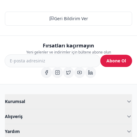
Geri Bildirim Ver
Fırsatları kaçırmayın
Yeni gelenler ve indirimler için bültene abone olun
Abone Ol
Kurumsal
Hakkımızda
Alışveriş
Blog
Kadın İç Giyim
İç Giyim Rehberi
Yardım
Erkek İç Giyim