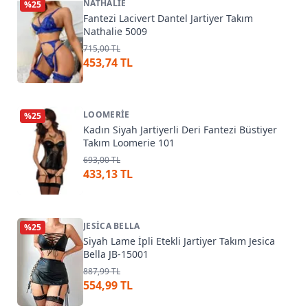
NATHALIE
%
25
Fantezi Lacivert Dantel Jartiyer Takım
Nathalie 5009
715,00 TL
453,74 TL
LOOMERIE
%
25
Kadın Siyah Jartiyerli Deri Fantezi Büstiyer
Takım Loomerie 101
693,00 TL
433,13 TL
JESICA BELLA
%
25
Siyah Lame İpli Etekli Jartiyer Takım Jesica
Bella JB-15001
887,99 TL
554,99 TL