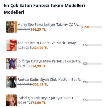
En Çok Satan
Fantezi Takım Modelleri
Modelleri
Merry See Seksi Jartiyer Takım+ ÇORAP HEDİYELİ
%
15
344,25 TL
530,40 TL
Kadın Kırmızı Dantel Ve Zincir Detaylı Jartiyer Takım Ruselin 2056
%
5
424,99 TL
1.034,98 TL
İp Örgü Detaylı Mavi Parlak Seksi Jartiyer Jesica Bella JB-15037
%
5
524,99 TL
839,99 TL
Fantezi Kadın Siyah Club Kostüm Set Real Passione 21098
%
5
502,49 TL
1.187,98 TL
Izabel Çoraplı Beyaz Jartiyer 12001
%
5
374,99 TL
999,98 TL