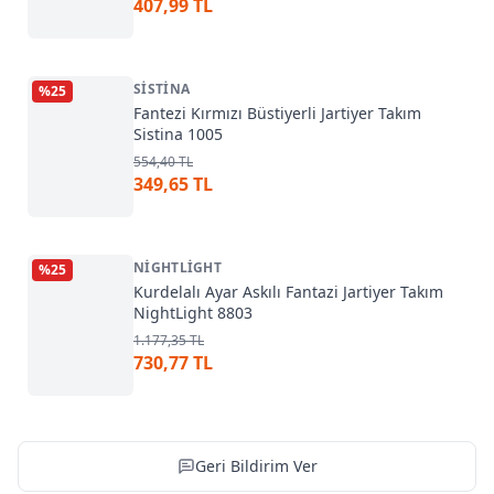
407,99 TL
SISTINA
%
25
Fantezi Kırmızı Büstiyerli Jartiyer Takım
Sistina 1005
554,40 TL
349,65 TL
NIGHTLIGHT
%
25
Kurdelalı Ayar Askılı Fantazi Jartiyer Takım
NightLight 8803
1.177,35 TL
730,77 TL
Geri Bildirim Ver