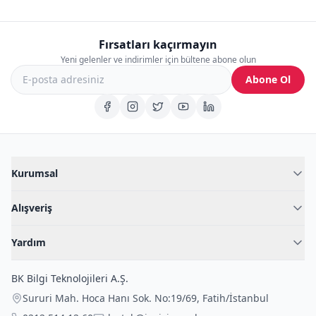
Fırsatları kaçırmayın
Yeni gelenler ve indirimler için bültene abone olun
Abone Ol
Kurumsal
Hakkımızda
Alışveriş
Blog
Kadın İç Giyim
İç Giyim Rehberi
Yardım
Erkek İç Giyim
İletişim
Sıkça Sorulan Sorular
Fantazi İç Giyim
BK Bilgi Teknolojileri A.Ş.
İade Politikası
Çocuk İç Giyim
Sururi Mah. Hoca Hanı Sok. No:19/69
,
Fatih
/
İstanbul
Kargo Politikası