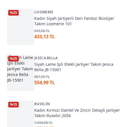
LOOMERIE
%
25
Kadın Siyah Jartiyerli Deri Fantezi Büstiyer
Takım Loomerie 101
693,00 TL
433,13 TL
JESICA BELLA
%
25
Siyah Lame İpli Etekli Jartiyer Takım Jesica
Bella JB-15001
887,99 TL
554,99 TL
RUSELIN
%
15
Kadın Kırmızı Dantel Ve Zincir Detaylı Jartiyer
Takım Ruselin 2056
1.034,98 TL