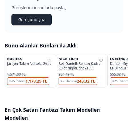
Görüşlerini insanlarla paylaş
Görüşünü yaz
Bunu Alanlar Bunları da Aldı
NURTEKS
NIGHTLIGHT
LA BLINQU
%
31
%
38
%
25
Jartiyer Takım Nurteks 2494
Beli Dantelli Fantazi Kadın
Dantelli Si
Külot NightLight 9155
La Blinque
1.571,00 TL
324,43 TL
555,03 TL
1.178,25 TL
243,32 TL
%
25
İndirim
%
25
İndirim
%
25
İndiri
En Çok Satan
Fantezi Takım Modelleri
Modelleri