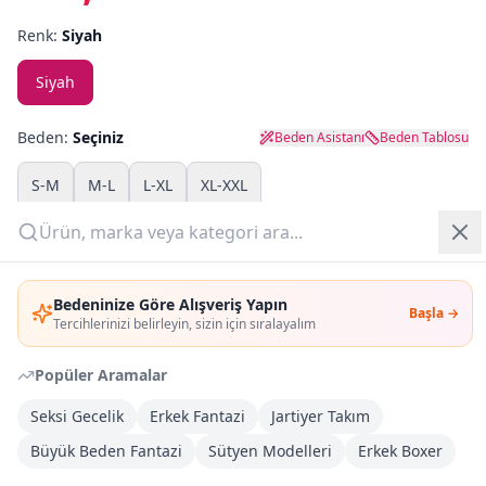
Renk:
Siyah
Yazlık Pijama
Siyah
Kampanyalar
Beden:
Seçiniz
Beden Asistanı
Beden Tablosu
Yeni Gelenler
S-M
M-L
L-XL
XL-XXL
OUTLET
Adet:
Giriş Yap
Bedeninize Göre Alışveriş Yapın
Sepete Ekle
Başla →
Üye Ol
Tercihlerinizi belirleyin, sizin için sıralayalım
Şimdi Al
Popüler Aramalar
Seksi Gecelik
Erkek Fantazi
Jartiyer Takım
Kargoya Teslim
DHL
Büyük Beden Fantazi
Sütyen Modelleri
Erkek Boxer
Bayram tatili sonrasında kargolanacaktır