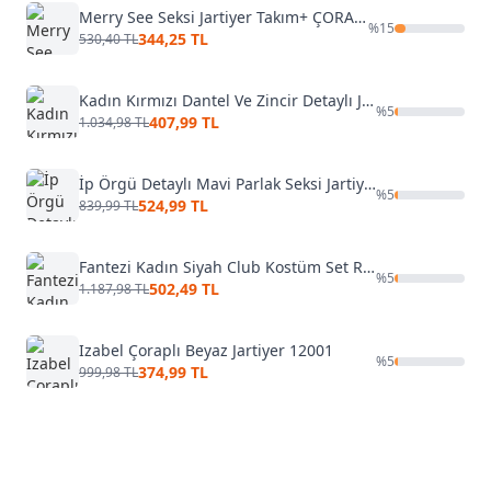
Merry See Seksi Jartiyer Takım+ ÇORAP HEDİYELİ
%
15
344,25 TL
530,40 TL
Kadın Kırmızı Dantel Ve Zincir Detaylı Jartiyer Takım Ruselin 2056
%
5
407,99 TL
1.034,98 TL
İp Örgü Detaylı Mavi Parlak Seksi Jartiyer Jesica Bella JB-15037
%
5
524,99 TL
839,99 TL
Fantezi Kadın Siyah Club Kostüm Set Real Passione 21098
%
5
502,49 TL
1.187,98 TL
Izabel Çoraplı Beyaz Jartiyer 12001
%
5
374,99 TL
999,98 TL