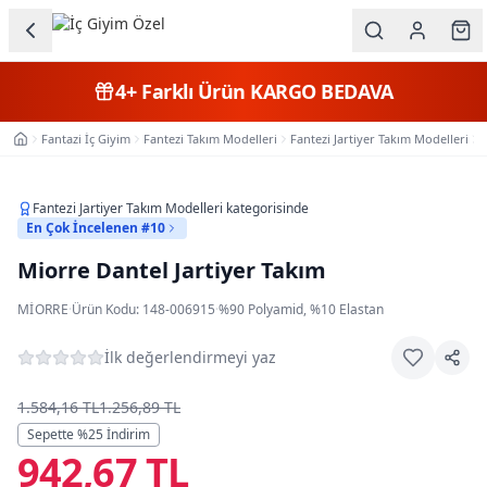
Ana içeriğe geç
İç Giyim
4+
Farklı Ürün
KARGO BEDAVA
Kategorileri
Fantazi İç Giyim
Fantezi Takım Modelleri
Fantezi Jartiyer Takım Modelleri
Ana Sayfa
Kadın
Erkek
Fantezi Jartiyer Takım Modelleri
kategorisinde
En Çok İncelenen #10
Çocuk
Miorre Dantel Jartiyer Takım
Fantazi
MIORRE
·
Ürün Kodu:
148-006915
·
%90 Polyamid, %10 Elastan
Büyük
İlk değerlendirmeyi yaz
Beden
1.584,16 TL
1.256,89 TL
Sepette %
25
İndirim
Markalar
942,67 TL
Plaj & Mayo