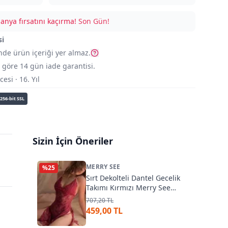
nya fırsatını kaçırma!
Son Gün!
si
nde ürün içeriği yer almaz.
göre 14 gün iade garantisi.
si · 16. Yıl
256-bit SSL
Sizin İçin Öneriler
MERRY SEE
%
25
Sırt Dekolteli Dantel Gecelik
Takımı Kırmızı Merry See
2215-Kırmızı
707,20 TL
459,00 TL