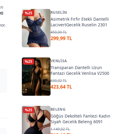
un
RUSELIN
00
%
25
Asimetrik Fırfır Etekli Dantelli
LacivertGecelik Ruselin 2301
yor.
450,00 TL
299,99 TL
VENLISA
%
25
Transparan Dantelli Uzun
Fantazi Gecelik Venlisa V2500
630,02 TL
423,64 TL
BELENG
%
25
Göğüs Dekolteli Fantezi Kadın
Siyah Gecelik Beleng 6091
1.149,02 TL