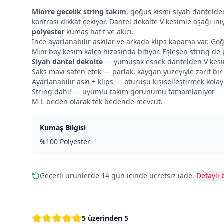
Miorre gecelik string takım
, göğüs kısmı siyah dantelde
kontrası dikkat çekiyor. Dantel dekolte V kesimle aşağı in
polyester
kumaş hafif ve akıcı.
İnce ayarlanabilir askılar ve arkada klips kapama var. Gö
Mini boy kesim kalça hizasında bitiyor. Eşleşen string de
Siyah dantel dekolte
— yumuşak esnek dantelden V kesim
Saks mavi saten etek — parlak, kaygan yüzeyiyle zarif bir 
Ayarlanabilir askı + klips — oturuşu kişiselleştirmek kolay
String dahil — uyumlu takım görünümü tamamlanıyor
M-L beden olarak tek bedende mevcut.
Kumaş Bilgisi
%100 Polyester
Geçerli ürünlerde 14 gün içinde ücretsiz iade.
Detaylı b
5 üzerinden 5