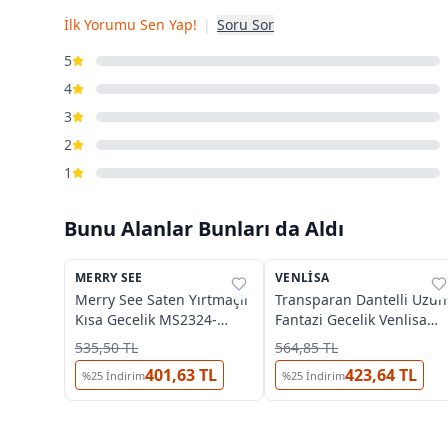
İlk Yorumu Sen Yap!
|
Soru Sor
5
4
3
2
1
Bunu Alanlar Bunları da Aldı
4
MERRY SEE
%
35
VENLISA
%
33
Merry See Saten Yırtmaçlı
Transparan Dantelli Uzun
Kısa Gecelik MS2324-
Fantazi Gecelik Venlisa
Pembe
V2500
535,50 TL
564,85 TL
401,63 TL
423,64 TL
%
25
İndirim
%
25
İndirim