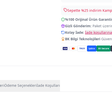
Sepette %
25
indirim Kampa
%100 Orijinal Ürün Garanti
Gizli Gönderim:
Paket üzeri
Kolay İade:
İade koşullarına
BK Bilgi Teknolojileri
Güvence
TROY
iyzico
3D Secure
eri
Ödeme Seçenekleri
İade Koşulları