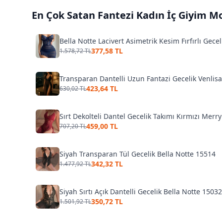
En Çok Satan
Fantezi Kadın İç Giyim
Mo
Bella Notte Lacivert Asimetrik Kesim Fırfırlı Gece
377,58 TL
1.578,72 TL
Transparan Dantelli Uzun Fantazi Gecelik Venlis
423,64 TL
630,02 TL
Sırt Dekolteli Dantel Gecelik Takımı Kırmızı Merr
459,00 TL
707,20 TL
Siyah Transparan Tül Gecelik Bella Notte 15514
342,32 TL
1.477,92 TL
Siyah Sırtı Açık Dantelli Gecelik Bella Notte 15032
350,72 TL
1.501,92 TL