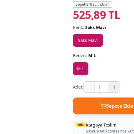
Sepette %
25
İndirim
525,89 TL
Renk:
Saks Mavi
Saks Mavi
Beden:
M-L
M-L
Adet:
Sepete Ekle
Kargoya Teslim
DHL
Bayram tatili sonrasında kar