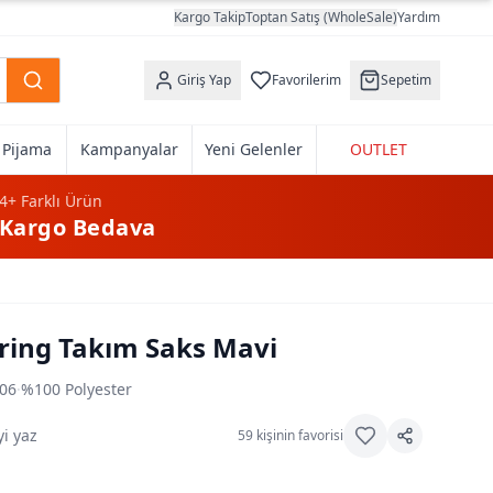
Kargo Takip
Toptan Satış (WholeSale)
Yardım
Giriş Yap
Favorilerim
Sepetim
k Pijama
Kampanyalar
Yeni Gelenler
OUTLET
4+
Farklı Ürün
Kargo Bedava
tring Takım Saks Mavi
06
·
%100 Polyester
i yaz
59
kişinin favorisi