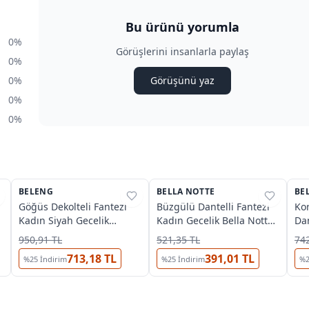
Bu ürünü yorumla
0%
Görüşlerini insanlarla paylaş
0%
0%
Görüşünü yaz
0%
0%
O
BELENG
%
38
BELLA NOTTE
%
76
BE
%
Göğüs Dekolteli Fantezi
Büzgülü Dantelli Fantezi
Ko
Kadın Siyah Gecelik
Kadın Gecelik Bella Notte
Dan
Beleng 6091
15933
Bel
950,91 TL
521,35 TL
742
713,18 TL
391,01 TL
%
25
İndirim
%
25
İndirim
%