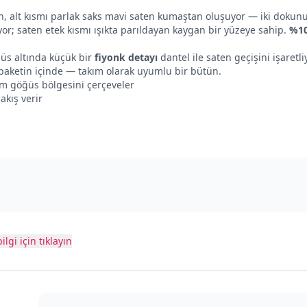
n, alt kısmı parlak saks mavi saten kumaştan oluşuyor — iki dokun
iyor; saten etek kısmı ışıkta parıldayan kaygan bir yüzeye sahip.
%1
ğüs altında küçük bir
fiyonk detayı
dantel ile saten geçişini işaretli
 paketin içinde — takım olarak uyumlu bir bütün.
 göğüs bölgesini çerçeveler
akış verir
ilgi için tıklayın