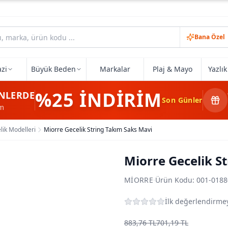
Bana Özel
zi
Büyük Beden
Markalar
Plaj & Mayo
Yazlı
%25
İNDİRİM
NLERDE
Son Günler
im
lik Modelleri
Miorre Gecelik String Takım Saks Mavi
Miorre Gecelik S
MIORRE
·
Ürün Kodu:
001-0188
İlk değerlendirmey
883,76 TL
701,19 TL