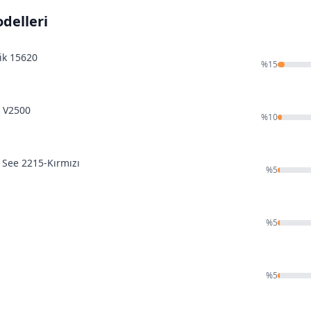
delleri
lik 15620
%
15
a V2500
%
10
y See 2215-Kırmızı
%
5
%
5
%
5