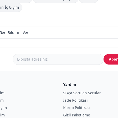
ın İç Giyim
Geri Bildirim Ver
Abon
Yardım
yim
Sıkça Sorulan Sorular
yim
İade Politikası
iyim
Kargo Politikası
yim
Gizli Paketleme