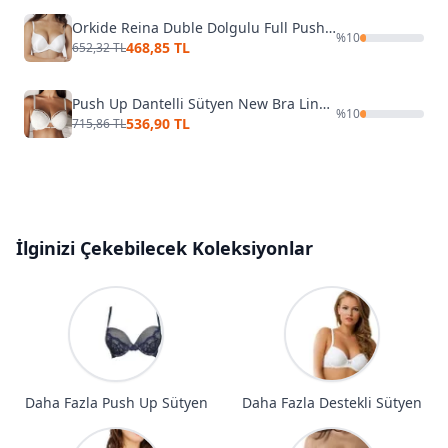
Orkide Reina Duble Dolgulu Full Push-up 2 Beden Büyüten Sütyen
%
10
468,85 TL
652,32 TL
Push Up Dantelli Sütyen New Bra Lingerie 3023
%
10
536,90 TL
715,86 TL
İlginizi Çekebilecek Koleksiyonlar
Daha Fazla Push Up Sütyen
Daha Fazla Destekli Sütyen