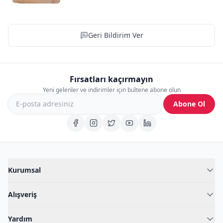
Geri Bildirim Ver
Fırsatları kaçırmayın
Yeni gelenler ve indirimler için bültene abone olun
Abone Ol
Kurumsal
Hakkımızda
Alışveriş
Blog
Kadın İç Giyim
İç Giyim Rehberi
Yardım