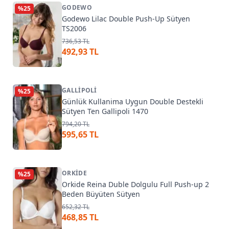
GODEWO
%
25
Godewo Lilac Double Push-Up Sütyen
TS2006
736,53 TL
492,93 TL
GALLIPOLI
%
25
Günlük Kullanima Uygun Double Destekli
Sütyen Ten Gallipoli 1470
794,20 TL
595,65 TL
ORKIDE
%
25
Orkide Reina Duble Dolgulu Full Push-up 2
Beden Büyüten Sütyen
652,32 TL
468,85 TL