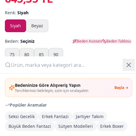
Renk:
Siyah
Yazlık Pijama
Siyah
Beyaz
Kampanyalar
Yeni Gelenler
Beden:
Seçiniz
Beden Asistanı
Beden Tablosu
OUTLET
75
80
85
90
Adet:
Giriş Yap
Bedeninize Göre Alışveriş Yapın
Başla →
Üye Ol
Sepete Ekle
Tercihlerinizi belirleyin, sizin için sıralayalım
Popüler Aramalar
Şimdi Al
Seksi Gecelik
Erkek Fantazi
Jartiyer Takım
Büyük Beden Fantazi
Kargoya Teslim
Sütyen Modelleri
Erkek Boxer
DHL
Bayram tatili sonrasında kargolanacaktır