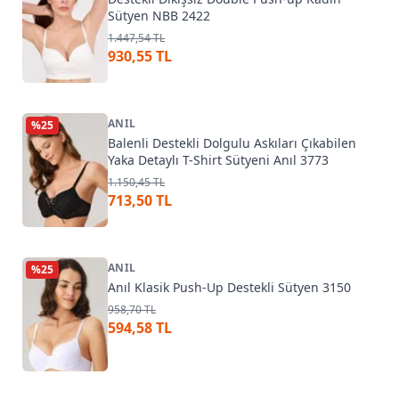
Sütyen NBB 2422
1.447,54 TL
930,55 TL
ANIL
%
25
Balenli Destekli Dolgulu Askıları Çıkabilen
Yaka Detaylı T-Shirt Sütyeni Anıl 3773
1.150,45 TL
713,50 TL
ANIL
%
25
Anıl Klasik Push-Up Destekli Sütyen 3150
958,70 TL
594,58 TL