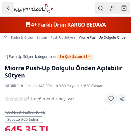
Ana içeriğe geç
İç Giyim
4+
Farklı Ürün
KARGO BEDAVA
Kategorileri
Kadın İç Giyim
Sütyen
Push Up Sütyen
Miorre Push-Up Dolgulu Önden Açı
Ana Sayfa
Kadın
Erkek
Push Up Sütyen
kategorisinde
En Çok Satan #1
Miorre Push-Up Dolgulu Önden Açılabilir
Çocuk
Sütyen
Fantazi
MIORRE
·
Ürün Kodu:
148-006110
·
%80 Polyamid, %20 Elastan
Büyük
İlk değerlendirmeyi yaz
Beden
1.084,50 TL
860,46 TL
Markalar
Sepette %
25
İndirim
645,35 TL
Plaj & Mayo