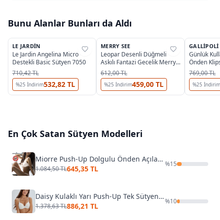
Bunu Alanlar Bunları da Aldı
4
2
LE JARDIN
MERRY SEE
GALLIPOLI
%
31
%
35
%
25
Le Jardin Angelina Micro
Leopar Desenli Düğmeli
Günlük Kul
Destekli Basic Sütyen 7050
Askılı Fantazi Gecelik Merry
Önden Klip
See MS2367
Gallipoli 1
710,42 TL
612,00 TL
769,00 TL
532,82 TL
459,00 TL
%
25
İndirim
%
25
İndirim
%
25
İndiri
En Çok Satan
Sütyen
Modelleri
Miorre Push-Up Dolgulu Önden Açılabilir Sütyen
%
15
645,35 TL
1.084,50 TL
Daisy Kulaklı Yarı Push-Up Tek Sütyen Eros ERSK111
%
10
886,21 TL
1.378,63 TL