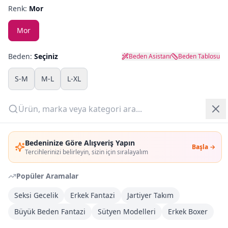
Renk:
Mor
Yazlık Pijama
Mor
Kampanyalar
Beden:
Seçiniz
Beden Asistanı
Beden Tablosu
Yeni Gelenler
S-M
M-L
L-XL
OUTLET
Adet:
Giriş Yap
Sepete Ekle
Bedeninize Göre Alışveriş Yapın
Başla →
Üye Ol
Tercihlerinizi belirleyin, sizin için sıralayalım
Şimdi Al
Popüler Aramalar
Seksi Gecelik
Erkek Fantazi
Jartiyer Takım
Kargoya Teslim
DHL
Bayram tatili sonrasında kargolanacaktır
Büyük Beden Fantazi
Sütyen Modelleri
Erkek Boxer