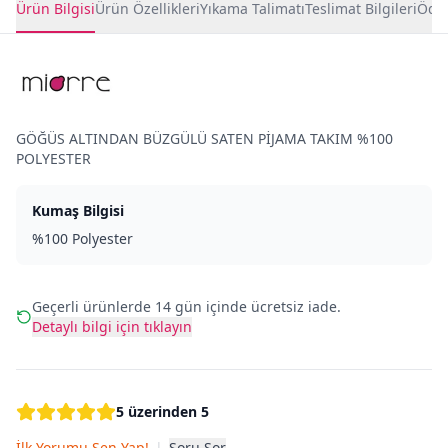
Ürün Bilgisi
Ürün Özellikleri
Yıkama Talimatı
Teslimat Bilgileri
Ödem
GÖĞÜS ALTINDAN BÜZGÜLÜ SATEN PİJAMA TAKIM %100
POLYESTER
Kumaş Bilgisi
%100 Polyester
Geçerli ürünlerde 14 gün içinde ücretsiz iade.
Detaylı bilgi için tıklayın
5 üzerinden 5
İlk Yorumu Sen Yap!
|
Soru Sor