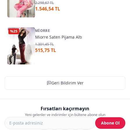
2.298,67 TL
1.546,54 TL
MIORRE
%
25
Miorre Saten Pijama Altı
1.301,45 TL
515,75 TL
Geri Bildirim Ver
Fırsatları kaçırmayın
Yeni gelenler ve indirimler için bültene abone olun
Abone Ol