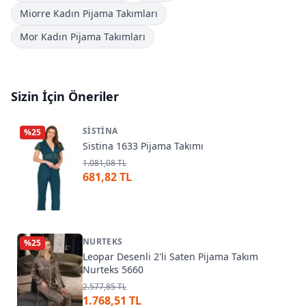
Miorre Kadın Pijama Takımları
Mor Kadın Pijama Takımları
Sizin İçin Öneriler
SISTINA
%
25
Sistina 1633 Pijama Takımı
1.081,08 TL
681,82 TL
NURTEKS
%
25
Leopar Desenli 2'li Saten Pijama Takım
Nurteks 5660
2.577,85 TL
1.768,51 TL