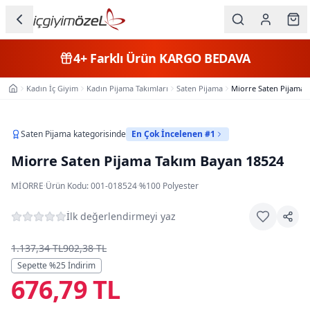
Ana içeriğe geç
İç Giyim
4+
Farklı Ürün
KARGO BEDAVA
Kategorileri
Kadın İç Giyim
Kadın Pijama Takımları
Saten Pijama
Miorre Saten Pijama 
Ana Sayfa
Kadın
Erkek
Saten Pijama
kategorisinde
En Çok İncelenen #1
Miorre Saten Pijama Takım Bayan 18524
Çocuk
MIORRE
·
Ürün Kodu:
001-018524
·
%100 Polyester
Fantazi
İlk değerlendirmeyi yaz
Büyük
Beden
1.137,34 TL
902,38 TL
Sepette %
25
İndirim
676,79 TL
Markalar
Plaj & Mayo