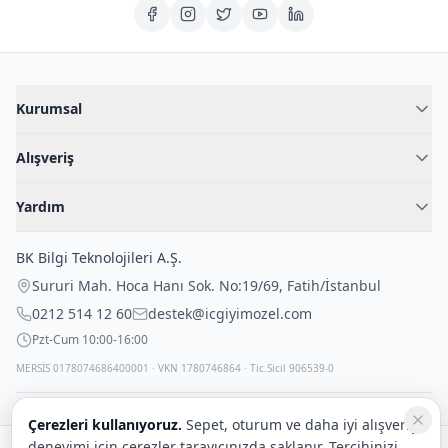
Kurumsal
Hakkımızda
Alışveriş
Blog
Kadın İç Giyim
İç Giyim Rehberi
Yardım
Erkek İç Giyim
İletişim
Sıkça Sorulan Sorular
Fantazi İç Giyim
BK Bilgi Teknolojileri A.Ş.
İade Politikası
Çocuk İç Giyim
Sururi Mah. Hoca Hanı Sok. No:19/69
,
Fatih
/
İstanbul
Kargo Politikası
Outlet Fırsatları
0212 514 12 60
destek@icgiyimozel.com
Gizli Paketleme
Pzt-Cum 10:00-16:00
MERSİS 0178074686400001 · VKN 1780746864 · Tic.Sicil 906539-0
Çerezleri kullanıyoruz.
Sepet, oturum ve daha iyi alışveriş
deneyimi için çerezler tarayıcınızda saklanır. Tercihinizi