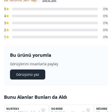
5
0%
4
0%
3
0%
2
0%
1
0%
Bu ürünü yorumla
Görüşlerini insanlarla paylaş
Görüşünü yaz
Bunu Alanlar Bunları da Aldı
5
4
NURTEKS
DOREMI
MIORRE
%
31
%
40
%
40